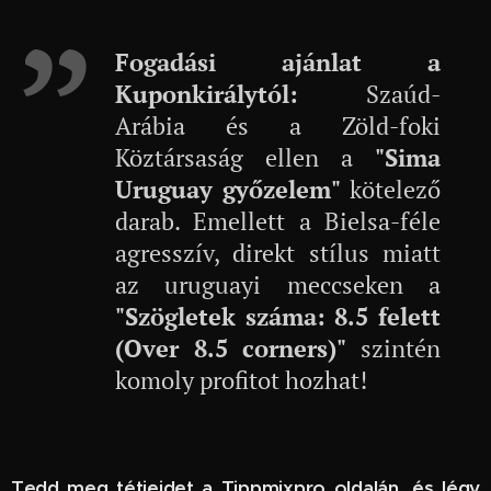
Fogadási ajánlat a
Kuponkirálytól:
Szaúd-
Arábia és a Zöld-foki
Köztársaság ellen a
"Sima
Uruguay győzelem"
kötelező
darab. Emellett a Bielsa-féle
agresszív, direkt stílus miatt
az uruguayi meccseken a
"Szögletek száma: 8.5 felett
(Over 8.5 corners)"
szintén
komoly profitot hozhat!
Tedd meg tétjeidet a Tippmixpro oldalán, és légy