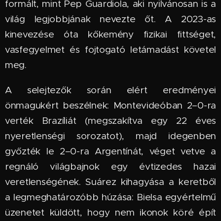
formált, mint Pep Guardiola, aki nyilvánosan is a
világ legjobbjának nevezte őt. A 2023-as
kinevezése óta kőkemény fizikai fittséget,
vasfegyelmet és fojtogató letámadást követel
meg.
A selejtezők során elért eredményei
önmagukért beszélnek: Montevideóban 2–0-ra
verték Brazíliát (megszakítva egy 22 éves
nyeretlenségi sorozatot), majd idegenben
győzték le 2–0-ra Argentínát, véget vetve a
regnáló világbajnok egy évtizedes hazai
veretlenségének. Suárez kihagyása a keretből
a legmeghatározóbb húzása: Bielsa egyértelmű
üzenetet küldött, hogy nem ikonok köré épít