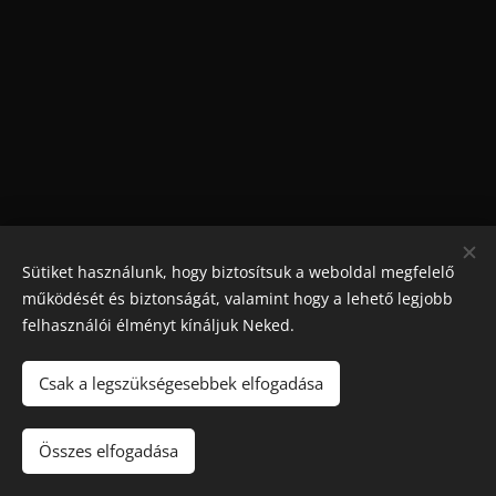
Sütiket használunk, hogy biztosítsuk a weboldal megfelelő
működését és biztonságát, valamint hogy a lehető legjobb
felhasználói élményt kínáljuk Neked.
Csak a legszükségesebbek elfogadása
Maradjon játék
!. A túlzásba vitt szerencsejáték ártalmas,
függőséget okozhat! 🔞
Összes elfogadása
Sütik