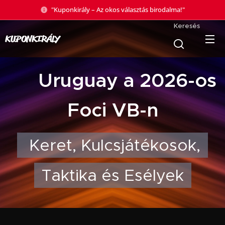
"Kuponkirály – Az okos választás birodalma!"
Keresés
KUPONKIRÁLY
🇺🇾 Uruguay a 2026-os
Foci VB-n
Keret, Kulcsjátékosok,
Taktika és Esélyek