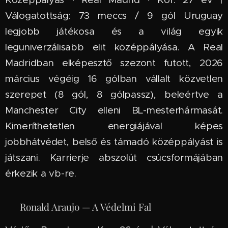
Válogatottság: 73 meccs / 9 gól Uruguay
legjobb játékosa és a világ egyik
leguniverzálisabb elit középpályása. A Real
Madridban elképesztő szezont futott, 2026
március végéig 16 gólban vállalt közvetlen
szerepet (8 gól, 8 gólpassz), beleértve a
Manchester City elleni BL-mesterhármasát.
Kimeríthetetlen energiájával képes
jobbhátvédet, belső és támadó középpályást is
játszani. Karrierje abszolút csúcsformájában
érkezik a vb-re.
🇺🇾 Ronald Araujo — A Védelmi Fal