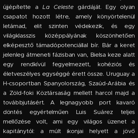
újjépítette a
La Celeste
gárdáját. Egy olyan
csapatot hozott létre, amely könyörtelenül
letámad, elit szinten védekezik, és egy
világklasszis középpályának köszönhetően
elképesztő támadópotenciállal bír. Bár a keret
jelenleg átmeneti fázisban van, Bielsa keze alatt
egy rendkívül fegyelmezett, kohéziós és
életveszélyes egységgé érett össze. Uruguay a
H-csoportban Spanyolország, Szaúd-Arábia és
a Zöld-foki Köztársaság mellett harcol majd a
továbbjutásért. A legnagyobb port kavaró
döntés egyértelműen Luis Suárez teljes
mellőzése volt, ami egy világos üzenet a
kapitánytól: a múlt ikonjai helyett a jövő