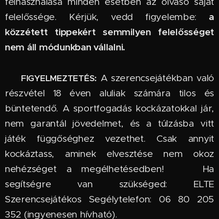
felhasználása minden esetben az olvasó saját
a
felelőssége. Kérjük, vedd figyelembe:
közzétett tippekért semmilyen felelősséget
nem áll módunkban vállalni.
🔞
A szerencsejátékban való
FIGYELMEZTETÉS:
részvétel 18 éven aluliak számára tilos és
büntetendő. A sportfogadás kockázatokkal jár,
nem garantál jövedelmet, és a túlzásba vitt
játék függőséghez vezethet. Csak annyit
kockáztass, aminek elvesztése nem okoz
nehézséget a megélhetésedben! 🆘 Ha
segítségre van szükséged: ELTE
Szerencsejátékos Segélytelefon: 06 80 205
352 (ingyenesen hívható).