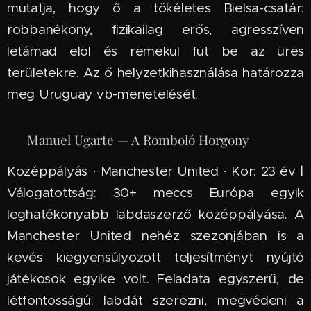
mutatja, hogy ő a tökéletes Bielsa-csatár:
robbanékony, fizikailag erős, agresszíven
letámad elöl és remekül fut be az üres
területekre. Az ő helyzetkihasználása határozza
meg Uruguay vb-menetelését.
🇺🇾 Manuel Ugarte — A Romboló Horgony
Középpályás · Manchester United · Kor: 23 év |
Válogatottság: 30+ meccs Európa egyik
leghatékonyabb labdaszerző középpályása. A
Manchester United nehéz szezonjában is a
kevés kiegyensúlyozott teljesítményt nyújtó
játékosok egyike volt. Feladata egyszerű, de
létfontosságú: labdát szerezni, megvédeni a