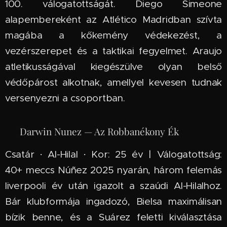
100. válogatottságát. Diego Simeone
alapembereként az Atlético Madridban szívta
magába a kőkemény védekezést, a
vezérszerepet és a taktikai fegyelmet. Araujo
atletikusságával kiegészülve olyan belső
védőpárost alkotnak, amellyel kevesen tudnak
versenyezni a csoportban.
🇺🇾 Darwin Nunez — Az Robbanékony Ék
Csatár · Al-Hilal · Kor: 25 év | Válogatottság:
40+ meccs Núñez 2025 nyarán, három felemás
liverpooli év után igazolt a szaúdi Al-Hilalhoz.
Bár klubformája ingadozó, Bielsa maximálisan
bízik benne, és a Suárez feletti kiválasztása