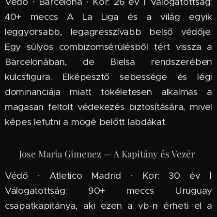
Védő · Barcelona · Kor: 26 év | Válogatottság:
40+ meccs A La Liga és a világ egyik
leggyorsabb, legagresszívabb belső védője.
Egy súlyos combizomsérülésből tért vissza a
Barcelonában, de Bielsa rendszerében
kulcsfigura. Elképesztő sebessége és légi
dominanciája miatt tökéletesen alkalmas a
magasan feltolt védekezés biztosítására, mivel
képes lefutni a mögé belőtt labdákat.
🇺🇾 Jose Maria Gimenez — A Kapitány és Vezér
Védő · Atletico Madrid · Kor: 30 év |
Válogatottság: 90+ meccs Uruguay
csapatkapitánya, aki ezen a vb-n érheti el a