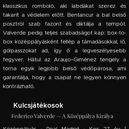
klasszikus romboló, aki labdákat szerez és
takarít a védelem előtt. Bentancur a bal belső
posztról szab fazont és diktálja a tempót.
Valverde pedig teljes szabadságot kap: box-to-
box középpályásként fellép a támadásokkal, lő,
gólpasszokat ad, így ő a legveszélyesebb
fegyver. Hátul az Araujo–Giménez tengely a
torna egyik legjobb belső védőpárosa, ami
garantálja, hogy a csapat ne legyen könnyen
kontrázható.
⭐ Kulcsjátékosok
🇺🇾 Federico Valverde — A Középpálya Királya
Középpályás · Real Madrid · Kor: 27 év |