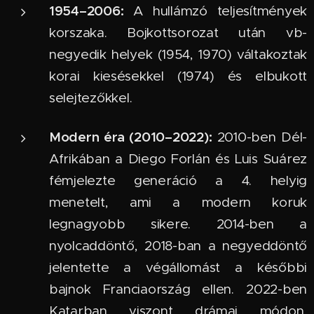
1954–2006:
A hullámzó teljesítmények
korszaka. Bojkottsorozat után vb-
negyedik helyek (1954, 1970) váltakoztak
korai kiesésekkel (1974) és elbukott
selejtezőkkel.
Modern éra (2010–2022):
2010-ben Dél-
Afrikában a Diego Forlán és Luis Suárez
fémjelezte generáció a 4. helyig
menetelt, ami a modern koruk
legnagyobb sikere. 2014-ben a
nyolcaddöntő, 2018-ban a negyeddöntő
jelentette a végállomást a későbbi
bajnok Franciaország ellen. 2022-ben
Katarban viszont drámai módon,