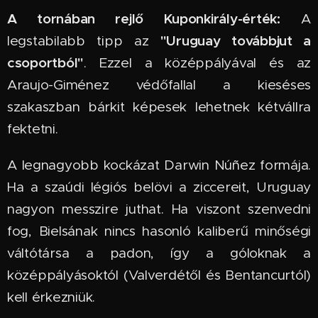
A tornában rejlő Kuponkirály-érték:
A
"Uruguay továbbjut a
legstabilabb tipp az
csoportból"
. Ezzel a középpályával és az
Araujo-Giménez védőfallal a kieséses
szakaszban bárkit képesek lehetnek kétvállra
fektetni.
A legnagyobb kockázat Darwin Núñez formája.
Ha a szaúdi légiós belövi a ziccereit, Uruguay
nagyon messzire juthat. Ha viszont szenvedni
fog, Bielsának nincs hasonló kaliberű minőségi
váltótársa a padon, így a góloknak a
középpályásoktól (Valverdétől és Bentancurtól)
kell érkezniük.