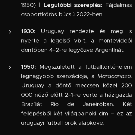
Legutóbbi szereplés:
1950) |
Fájdalmas
csoportkörös búcsú 2022-ben.
1930:
Uruguay rendezte és meg is
nyerte a legelső vb-t, a montevideói
döntőben 4–2-re legyőzve Argentínát.
1950:
Megszületett a futballtörténelem
legnagyobb szenzációja, a
Maracanazo
.
Uruguay a döntő meccsen közel 200
000 néző előtt 2–1-re verte a házigazda
Brazíliát Rio de Janeiróban. Két
fellépésből két világbajnoki cím – ez az
uruguayi futball örök alapköve.