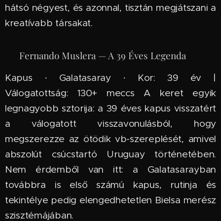
hátsó négyest, és azonnal, tisztán megjátszani a
kreatívabb társakat.
🇺🇾 Fernando Muslera — A 39 Éves Legenda
Kapus · Galatasaray · Kor: 39 év |
Válogatottság: 130+ meccs A keret egyik
legnagyobb sztorija: a 39 éves kapus visszatért
a válogatott visszavonulásból, hogy
megszerezze az ötödik vb-szereplését, amivel
abszolút csúcstartó Uruguay történetében.
Nem érdemből van itt: a Galatasarayban
továbbra is első számú kapus, rutinja és
tekintélye pedig elengedhetetlen Bielsa merész
szisztémájában.