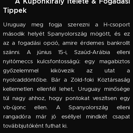
🔮 A Kuponkirály Ítélete & Fogadási
Tippek
Uruguay meg fogja szerezni a H-csoport
második helyét Spanyolország mögött, és ez
az a fogadási opció, amire érdemes bankrollt
szánni. A június 15-i, Szaúd-Arábia elleni
nyitómeccs kulcsfontosságú: egy magabiztos
győzelemmel kikövezik az utat a
nyolcaddöntőbe. Bár a Zöld-foki Köztársaság
kellemetlen ellenfél lehet, Uruguay minősége
túl nagy ahhoz, hogy pontokat veszítsen egy
vb-újonc ellen. A Spanyolország elleni
rangadóra már jó eséllyel mindkét csapat
továbbjutóként futhat ki.