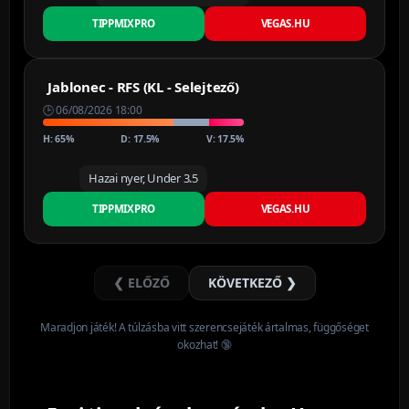
TIPPMIXPRO
VEGAS.HU
Jablonec - RFS (KL - Selejtező)
🕒 06/08/2026 18:00
H: 65%
D: 17.5%
V: 17.5%
Hazai nyer, Under 3.5
TIPPMIXPRO
VEGAS.HU
❮ ELŐZŐ
KÖVETKEZŐ ❯
Maradjon játék! A túlzásba vitt szerencsejáték ártalmas, függőséget
okozhat! 🔞