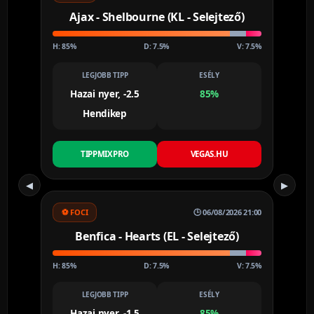
Ajax - Shelbourne (KL - Selejtező)
H: 85%
D: 7.5%
V: 7.5%
LEGJOBB TIPP
ESÉLY
Hazai nyer, -2.5
85%
Hendikep
TIPPMIXPRO
VEGAS.HU
◀
▶
⚽ FOCI
🕒 06/08/2026 21:00
Benfica - Hearts (EL - Selejtező)
H: 85%
D: 7.5%
V: 7.5%
LEGJOBB TIPP
ESÉLY
Hazai nyer, -1.5
85%