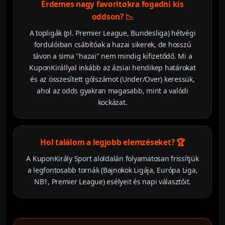
Érdemes nagy favoritokra fogadni kis
oddson? 📉
A topligák (pl. Premier League, Bundesliga) hétvégi
fordulóiban csábítóak a hazai sikerek, de hosszú
távon a sima "hazai" nem mindig kifizetődő. Mi a
KuponKirállyal inkább az ázsiai hendikep határokat
és az összesített gólszámot (Under/Over) keressük,
ahol az odds gyakran magasabb, mint a valódi
kockázat.
Hol találom a legjobb elemzéseket? 🏆
A KuponKirály Sport aloldalán folyamatosan frissítjük
a legfontosabb tornák (Bajnokok Ligája, Európa Liga,
NB1, Premier League) esélyeit és napi választóit.