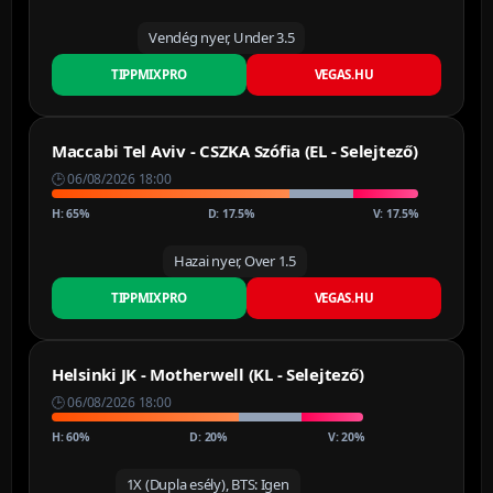
Vendég nyer, Under 3.5
TIPPMIXPRO
VEGAS.HU
Maccabi Tel Aviv - CSZKA Szófia (EL - Selejtező)
🕒 06/08/2026 18:00
H: 65%
D: 17.5%
V: 17.5%
Hazai nyer, Over 1.5
TIPPMIXPRO
VEGAS.HU
Helsinki JK - Motherwell (KL - Selejtező)
🕒 06/08/2026 18:00
H: 60%
D: 20%
V: 20%
1X (Dupla esély), BTS: Igen