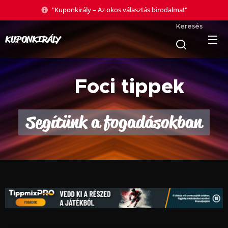
"Kuponkirály – Az okos választás birodalma!"
Keresés
KUPONKIRÁLY
⚽ Foci tippek
Segítünk a fogadásokban