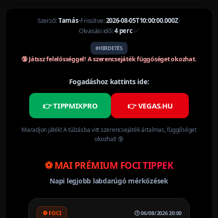
Szerző:
Tamás
•
Frissítve:
2026-08-05T10:00:00.000Z
•
Olvasási idő:
4 perc
✅
#HIRDETÉS
🔞 Játssz felelősséggel! A szerencsejáték függőséget okozhat.
Fogadáshoz kattints ide:
👉 TIPPMIXPRO
👉 VEGAS.HU
Maradjon játék! A túlzásba vitt szerencsejáték ártalmas, függőséget
okozhat! 🔞
⚽ MAI PRÉMIUM FOCI TIPPEK
Napi legjobb labdarúgó mérkőzések
⚽ FOCI
🕒 06/08/2026 20:00