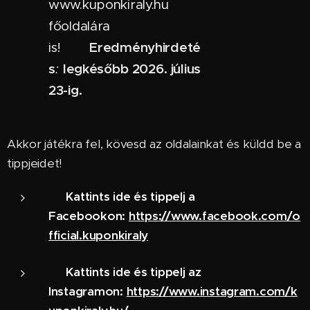
www.kuponkiraly.hu
főoldalára
Eredményhirdeté
is!
📅
s
legkésőbb
2026. július
:
23-ig.
Akkor játékra fel, kövesd az oldalainkat és küldd be a
tippjeidet!
👉 Kattints ide és tippelj a
Facebookon:
https://www.facebook.com/o
fficial.kuponkiraly
👉 Kattints ide és tippelj az
Instagramon:
https://www.instagram.com/k