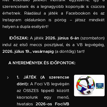
szerencsések és a legnagyobb koponyák is csúcsra
érhetnek. Ráadásul a játék a Facebookon és az
Instagram oldalunkon is pörög – játssz mindkét
helyen a dupla esélyért!
🗓️
IDŐSZAK:
A játék
2026. június 6-án
(szombaton)
indul az első meccs posztjával, és a VB legvégéig,
2026. július 19., vasárnapig
(a döntőig) tart!
🎁
A NYEREMÉNYEK ÉS IDŐPONTOK:
1. JÁTÉK (A szerencse
dönt):
A Foci VB legvégén
az ÖSSZES tippelő között
kisorsolunk egy menő,
hivatalos
2026-os FociVB