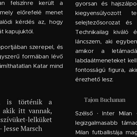
n felszínre került a
gyorsan és hajszálpo
 amely előrefelé menet
kiegyensúlyozott t
alódi kérdés az, hogy
selejtezősorozat é
t kapujuktól.
Technikailag kiváló é
láncszem, aki egyben
portjában szerepel, és
amikor a letámadá
agyszerű formában lévő
labdaátmeneteket kell k
ámíthatatlan Katar mind
fontosságú figura, a
érezhető lesz.
🇮🇹 Tajon Buchanan
i is történik a
 akik itt vannak,
Szélső · Inter Milan
szívüket-lelküket
legizgalmasabb táma
 – Jesse Marsch
Milan futballistája m