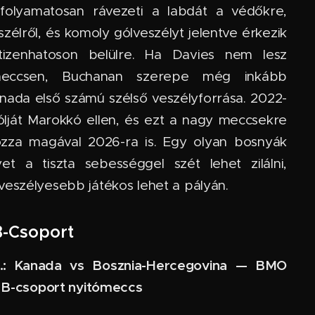
: folyamatosan rávezeti a labdát a védőkre,
 szélről, és komoly gólveszélyt jelentve érkezik
izenhatoson belülre. Ha Davies nem lesz
meccsen, Buchanan szerepe még inkább
anada első számú szélső veszélyforrása. 2022-
lját Marokkó ellen, és ezt a nagy meccsekre
hozza magával 2026-ra is. Egy olyan bosnyák
et a tiszta sebességgel szét lehet zilálni,
veszélyesebb játékos lehet a pályán.
B-Csoport
12.: Kanada vs Bosznia-Hercegovina — BMO
· B-csoport nyitómeccs