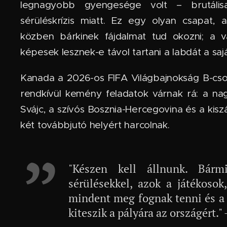
legnagyobb gyengesége volt – brutálisa
sérüléskrízis miatt. Ez egy olyan csapat,
közben bárkinek fájdalmat tud okozni; a v
képesek lesznek-e távol tartani a labdát a sajá
Kanada a 2026-os FIFA Világbajnokság B-cso
rendkívül kemény feladatok várnak rá: a n
Svájc, a szívós Bosznia-Hercegovina és a kisz
két továbbjutó helyért harcolnak.
"Készen kell állnunk. Bárm
sérülésekkel, azok a játékosok,
mindent meg fognak tenni és a 
kiteszik a pályára az országért."