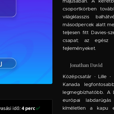
májusában. A keretb
csoportkörben tovább
világklasszis balh
másodpercek alatt me
teljesen fitt Davies-s
csapat; az egész n
fejleményeket.
🇫🇷 Jonathan David
Középcsatár · Lille 
Kanada legfontosab
legmegbízhatóbb. A L
európai labdarúgás 
asási idő:
4 perc
✅
kíméletlen a kapu e