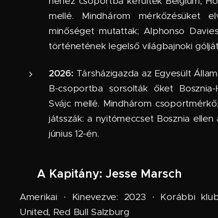
nehéz csoportba kerültek Belgium, H
mellé. Mindhárom mérkőzésüket elv
minőséget mutattak; Alphonso Davi
történetének legelső világbajnoki góljá
2026:
Társházigazda az Egyesült Állam
B-csoportba sorsolták őket Bosznia-
Svájc mellé. Mindhárom csoportmérkő
játsszák: a nyitómeccset Bosznia ellen
június 12-én.
🧠 A Kapitány: Jesse Marsch
Amerikai · Kinevezve: 2023 · Korábbi klub
United, Red Bull Salzburg