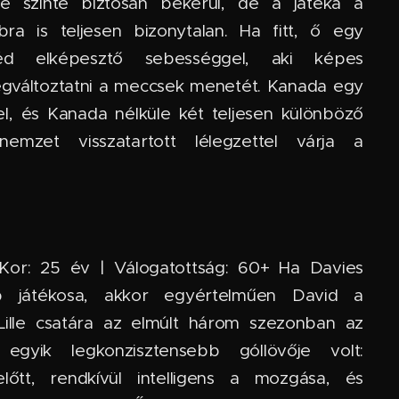
e szinte biztosan bekerül, de a játéka a
ra is teljesen bizonytalan. Ha fitt, ő egy
átvéd elképesztő sebességgel, aki képes
gváltoztatni a meccsek menetét. Kanada egy
zel, és Kanada nélküle két teljesen különböző
emzet visszatartott lélegzettel várja a
· Kor: 25 év | Válogatottság: 60+ Ha Davies
b játékosa, akkor egyértelműen David a
ille csatára az elmúlt három szezonban az
egyik legkonzisztensebb góllövője volt:
lőtt, rendkívül intelligens a mozgása, és