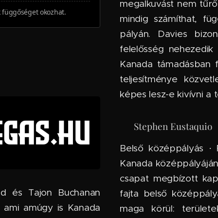
megalkuvást nem tűrő 
k függőséget okozhat.
mindig számíthat, füg
pályán. Davies bizo
felelősség nehezedik 
Kanada támadásban fe
teljesítménye közvet
képes lesz-e kivívni a 
🇵🇹 Stephen Eustaquio
Belső középpályás · 
Kanada középpályáján
csapat megbízott kap
id és Tajon Buchanan
fajta belső középpál
– ami amúgy is Kanada
maga körül: terület