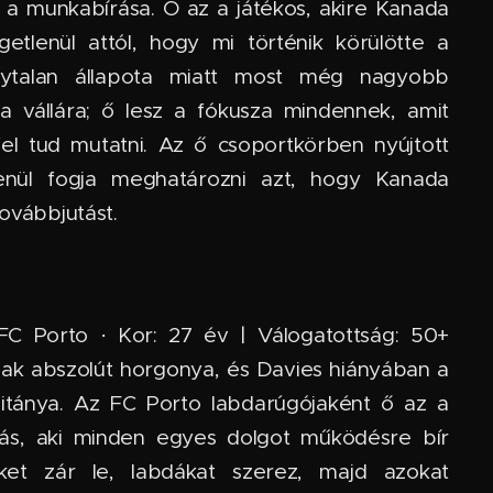
a munkabírása. Ő az a játékos, akire Kanada
getlenül attól, hogy mi történik körülötte a
nytalan állapota miatt most még nagyobb
a vállára; ő lesz a fókusza mindennek, amit
l tud mutatni. Az ő csoportkörben nyújtott
lenül fogja meghatározni azt, hogy Kanada
továbbjutást.
FC Porto · Kor: 27 év | Válogatottság: 50+
ak abszolút horgonya, és Davies hiányában a
itánya. Az FC Porto labdarúgójaként ő az a
yás, aki minden egyes dolgot működésre bír
eket zár le, labdákat szerez, majd azokat