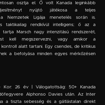
ntosan osztja el. Ő volt Kanada leginkább
eljesítményt nyújtó játékosa a teljes
s a Nemzetek Ligája menetelés során is.
s taktikailag rendkívül intelligens; ő az a
 tartja Marsch nagy intenzitású rendszerét,
st kell megszervezni, vagy amikor a
ontroll alatt tartani. Egy csendes, de kritikus
kinek a befolyása minden egyes mérkőzésen
 · Kor: 26 év | Válogatottság: 50+ Kanada
dófegyvere Alphonso Davies után. Az Inter
aga a tiszta sebesség és a gátlástalan direkt