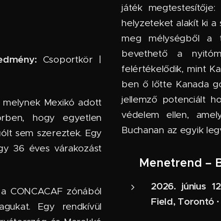
játék megtestesítője
helyzeteket alakít ki a
meg mélységből a t
bevethető a nyitó
edmény:
Csoportkör |
felértékelődik, mint K
ben ő lőtte Kanada gó
jellemző potenciált 
, melynek Mexikó adott
védelem ellen, amely
örben, hogy egyetlen
Buchanan az egyik leg
ólt sem szereztek. Egy
egy 36 éves várakozást
📅 Menetrend – 
2026. június 
án a CONCACAF zónából
Field, Torontó 
 magukat. Egy rendkívül