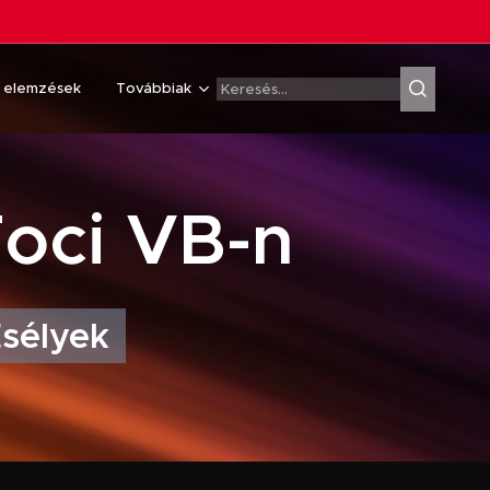
& elemzések
Továbbiak
Foci VB-n
Esélyek