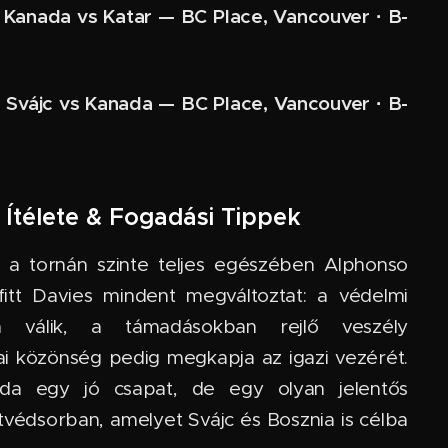
.: Kanada vs Katar — BC Place, Vancouver · B-
.: Svájc vs Kanada — BC Place, Vancouver · B-
 Ítélete & Fogadási Tippek
 a tornán szinte teljes egészében Alphonso
fitt Davies mindent megváltoztat: a védelmi
bá válik, a támadásokban rejlő veszély
i közönség pedig megkapja az igazi vezérét.
ada egy jó csapat, de egy olyan jelentős
védsorban, amelyet Svájc és Bosznia is célba