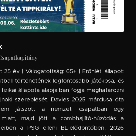
k
 Csapatkapitány
 25 év | Válogatottság: 65+ | Erőnléti állapot:
tball történetének legfontosabb játékosa, és
fizikai állapota alapjaiban fogja meghatározni
jnoki szereplését. Davies 2025 márciusa óta
sem játszott a nemzeti csapatban egy
s miatt, majd jött a combhajlító-húzódás a
eiben a PSG elleni BL-elődöntőben, 2026