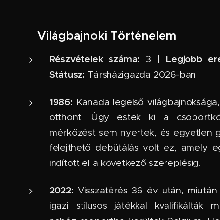
📜 Világbajnoki Történelem
Részvételek száma:
Legjobb er
3 |
Státusz:
Társházigazda 2026-ban
1986:
Kanada legelső világbajnoksága
otthont. Úgy estek ki a csoportk
mérkőzést sem nyertek, és egyetlen g
felejthető debütálás volt ez, amely 
indított el a következő szereplésig.
2022:
Visszatérés 36 év után, miut
igazi stílusos játékkal kvalifikálták