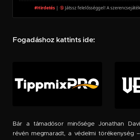
#Hirdetés
|
🔞
Játssz felelősséggel! A szerencsejáté
Fogadáshoz kattints ide:
Bár a támadósor minősége Jonathan Dav
révén megmaradt, a védelmi törékenység 