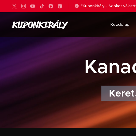
"Kuponkirály – Az okos válasz
KUPONKIRÁLY
Kezdőlap
🇨🇦 Kan
Keret,