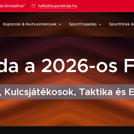
tás birodalma!"
hello@kuponkiraly.hu
Kuponok & Kedvezmények
Sportfogadás
Sporthírek 
ada a 2026-os 
 Kulcsjátékosok, Taktika és 