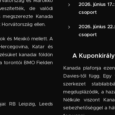
orvátország és Marokkó
2026. június 17
eszítették, de valódi
csoport
es megszerezte Kanada
t Horvátország ellen.
2026. június 22
csoport
ok és Mexikó mellett. A
Hercegovina, Katar és
zésüket kanadai földön
🔮 A Kuponkirály
 a torontói BMO Fielden
Kanada plafonja ezen
Davies-től függ. Egy 
szerkezet stabilab
megduplázódik, a haza
Nélküle viszont Kan
jai: RB Leipzig, Leeds
sebezhetőséggel a hát