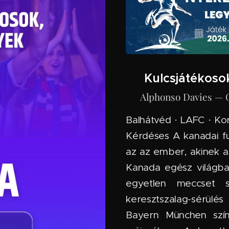
⭐ Kulcsjátékoso
🇨🇦 Alphonso Davies —
Balhátvéd · LAFC · Kor:
Kérdéses A kanadai fu
az az ember, akinek a 
Kanada egész világba
egyetlen meccset 
keresztszalag-sérülé
Bayern München szín