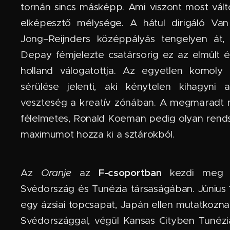
tornán sincs másképp. Ami viszont most válto
elképesztő mélysége. A hátul dirigáló Van
Jong–Reijnders középpályás tengelyen át
Depay fémjelezte csatársorig ez az elmúlt 
holland válogatottja. Az egyetlen komoly
sérülése jelenti, aki kénytelen kihagyni
veszteség a kreatív zónában. A megmaradt 
félelmetes, Ronald Koeman pedig olyan rendsz
maximumot hozza ki a sztárokból.
F-csoportban
Az
Oranje
az
kezdi meg a
Svédország és Tunézia társaságában. Június 
egy ázsiai topcsapat, Japán ellen mutatkozn
Svédországgal, végül Kansas Cityben Tunéz