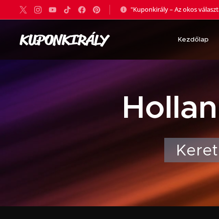
"Kuponkirály – Az okos válasz
KUPONKIRÁLY
Kezdőlap
🇳🇱 Holl
Keret,