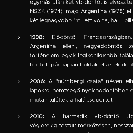
egymás után két vb-döntőt is elveszíte
NSZK (1974), majd Argentína (1978) ell
két legnagyobb "mi lett volna, ha..." pill
1998:
Elődöntő Franciaországba
Argentína elleni, negyeddöntős z
történelem egyik legikonikusabb találat
büntetőpárbajban buktak el az elődön
2006:
A "nürnbergi csata" néven elhí
lapoktól hemzsegő nyolcaddöntőben est
miután túlélték a halálcsoportot.
2010:
A harmadik vb-döntő. Joh
végletekig feszült mérkőzésen, hosszab