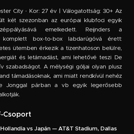
ter City · Kor: 27 év | Válogatottság: 30+ Az
últ két szezonban az európai klubfoci egyik
özéppályásává emelkedett. Reijnders a
 komplett box-to-box labdarúgóvá érett:
letes ütemben érkezik a tizenhatoson belülre,
energiát és letámadást, ami lehetővé teszi De
v szabadságot. A mélységi góljai olyan plusz
land támadásoknak, ami miatt rendkívül nehéz
. De Jonggal párban a vb egyik legerősebb
lkotják.
F-Csoport
.: Hollandia vs Japán — AT&T Stadium, Dallas