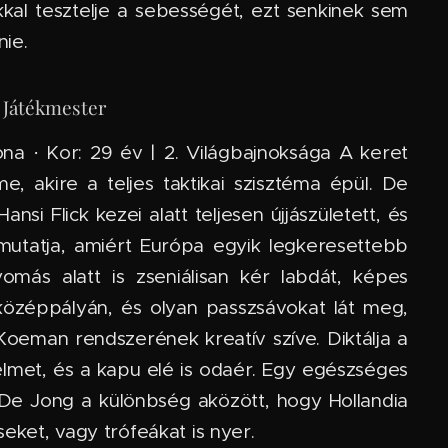
kkal tesztelje a sebességét, ezt senkinek sem
nie.
A Játékmester
na · Kor: 29 év | 2. Világbajnoksága A keret
e, akire a teljes taktikai szisztéma épül. De
si Flick kezei alatt teljesen újjászületett, és
mutatja, amiért Európa egyik legkeresettebb
omás alatt is zseniálisan kér labdát, képes
középpályán, és olyan passzsávokat lát meg,
Koeman rendszerének kreatív szíve. Diktálja a
elmet, és a kapu elé is odaér. Egy egészséges
De Jong a különbség aközött, hogy Hollandia
eket, vagy trófeákat is nyer.