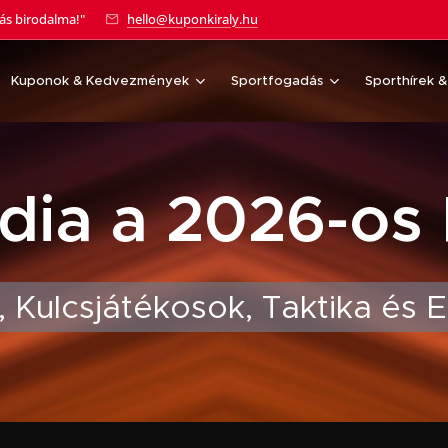
tás birodalma!"
hello@kuponkiraly.hu
Kuponok & Kedvezmények
Sportfogadás
Sporthírek 
andia a 2026-os
 Kulcsjátékosok, Taktika és 