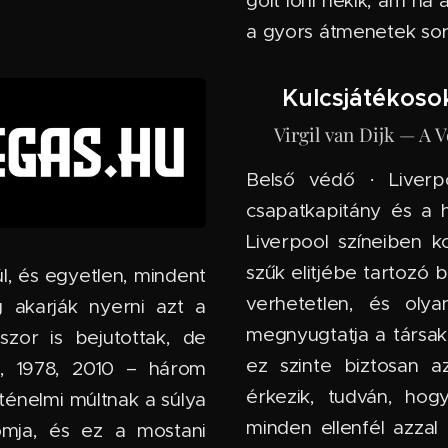
gólt lőni nekik, ám ha 
a gyors átmenetek sor
⭐ Kulcsjátékoso
🇳🇱 Virgil van Dijk — A
Belső védő · Liverp
csapatkapitány és a h
Liverpool színeiben k
szűk elitjébe tartozó 
ül, és egyetlen, mindent
verhetetlen, és olya
g akarják nyerni azt a
megnyugtatja a társaka
zor is bejutottak, de
ez szinte biztosan az
, 1978, 2010 – három
érkezik, tudván, hog
rténelmi múltnak a súlya
minden ellenfél azzal
omja, és ez a mostani