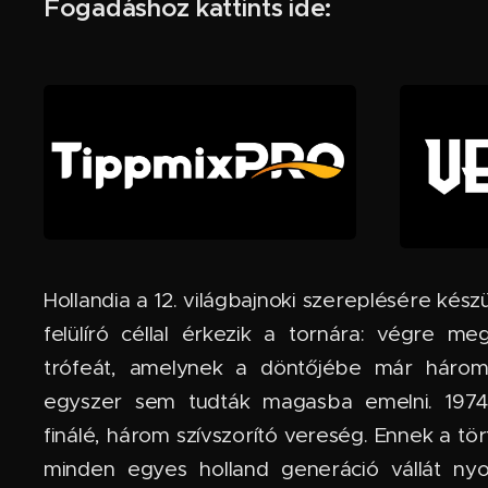
Fogadáshoz kattints ide:
Hollandia a 12. világbajnoki szereplésére kész
felülíró céllal érkezik a tornára: végre me
trófeát, amelynek a döntőjébe már hároms
egyszer sem tudták magasba emelni. 1974
finálé, három szívszorító vereség. Ennek a tö
minden egyes holland generáció vállát ny