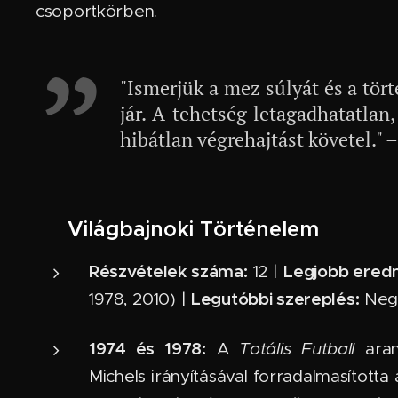
csoportkörben.
"Ismerjük a mez súlyát és a tör
jár. A tehetség letagadhatatlan,
hibátlan végrehajtást követel."
📜 Világbajnoki Történelem
Részvételek száma:
Legjobb ered
12 |
Legutóbbi szereplés:
1978, 2010) |
Negy
1974 és 1978:
A
Totális Futball
aran
Michels irányításával forradalmasította 