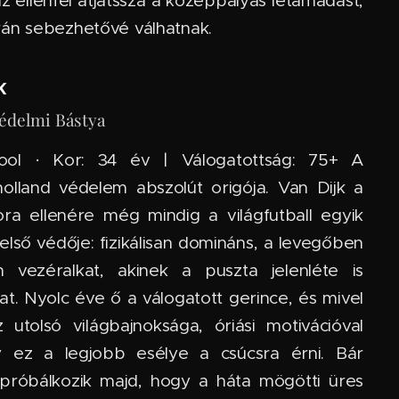
az ellenfél átjátssza a középpályás letámadást,
án sebezhetővé válhatnak.
k
 Védelmi Bástya
ool · Kor: 34 év | Válogatottság: 75+ A
olland védelem abszolút origója. Van Dijk a
ora ellenére még mindig a világfutball egyik
belső védője: fizikálisan domináns, a levegőben
n vezéralkat, akinek a puszta jelenléte is
t. Nyolc éve ő a válogatott gerince, és mivel
 utolsó világbajnoksága, óriási motivációval
y ez a legjobb esélye a csúcsra érni. Bár
 próbálkozik majd, hogy a háta mögötti üres