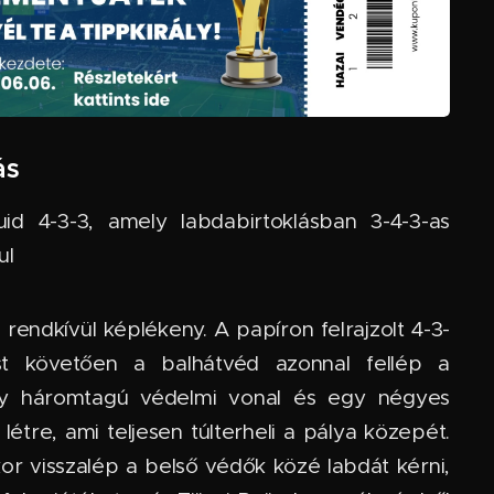
ás
id 4-3-3, amely labdabirtoklásban 3-4-3-as
ul
rendkívül képlékeny. A papíron felrajzolt 4-3-
st követően a balhátvéd azonnal fellép a
gy háromtagú védelmi vonal és egy négyes
létre, ami teljesen túlterheli a pálya közepét.
or visszalép a belső védők közé labdát kérni,