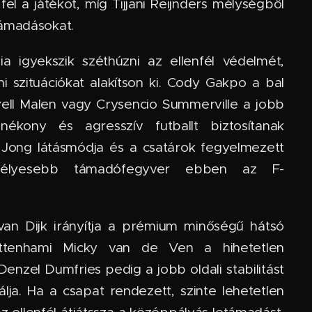
fel a játékot, míg Tijjani Reijnders mélységből
támadásokat.
a igyekszik széthúzni az ellenfél védelmét,
i szituációkat alakítson ki. Cody Gakpo a bal
yell Malen vagy Crysencio Summerville a jobb
nékony és agresszív futballt biztosítanak
ong látásmódja és a csatárok fegyelmezett
zélyesebb támadófegyver ebben az F-
van Dijk irányítja a prémium minőségű hátsó
ottenhami Micky van de Ven a hihetetlen
Denzel Dumfries pedig a jobb oldali stabilitást
álja. Ha a csapat rendezett, szinte lehetetlen