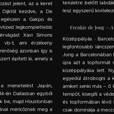
területre belőtt labdá
zást jelent, az a keret
lesz egyszerű kivitelez
 Dijktól kezdve, a De
, egészen a Gakpo és
🇳🇱 Frenkie de Jong — 
évtized legkomplettebb
 érvágást Xavi Simons
Középpályás · Barcelo
 a vb-t, ami érzékeny
legfontosabb láncszem
minőség azonban így is
Jong a Barcelonában Han
ert épített ki, amely a
újra azt a topformát 
középpályása lett. Ny
egyedül átrobogni a 
 menetelést Japán,
amiket senki más – ő 
14-én Dallasban egyből
tempót, kisegíti a véd
ak be, majd Houstonban
és topformában lévő 
iával mérkőznek meg a
csak dominálja a meccs