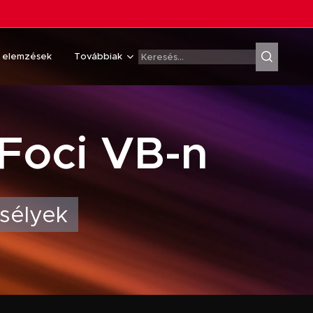
& elemzések
Továbbiak
 Foci VB-n
Esélyek