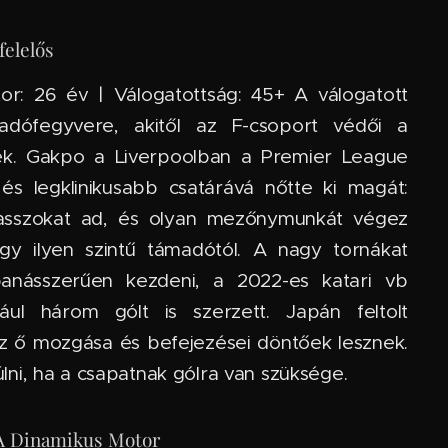
felelős
Kor: 26 év | Válogatottság: 45+ A válogatott
adófegyvere, akitől az F-csoport védői a
ek. Gakpo a Liverpoolban a Premier League
és legklinikusabb csatárává nőtte ki magát:
passzokat ad, és olyan mezőnymunkát végez
egy ilyen szintű támadótól. A nagy tornákat
banásszerűen kezdeni, a 2022-es katari vb
ául három gólt is szerzett. Japán feltolt
az ő mozgása és befejezései döntőek lesznek.
ni, ha a csapatnak gólra van szüksége.
— A Dinamikus Motor