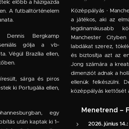
ttek: előbb a házigazda
Középpályás · Manches
en. A futballtörténelem
a játékos, aki az elm
anata.
legdinamikusabb k
n. Dennis Bergkamp
Manchester Cityben
seniális gólja a vb-
labdákat szerez, töké
a. Végül Brazília ellen,
és biztosítja azt az 
tőben.
Jong számára a kreatí
dimenziót adnak a hol
resült, sárga és piros
ellenük felkészülni
ek ki Portugália ellen,
középpályás kettősét a
📅 Menetrend – 
annesburgban, egy
bítás után kaptak ki 1–
2026. június 14