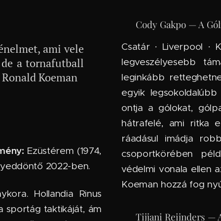
🇳🇱 Cody Gakpo — A Gól
Csatár · Liverpool · 
ténelmet, ami vele
 de a tornafutball
legveszélyesebb tám
 – Ronald Koeman
leginkább retteghetn
egyik legsokoldalúbb 
ontja a gólokat, gól
hátrafelé, ami ritka 
ráadásul imádja rob
mény:
Ezüstérem (1974,
csoportkörében péld
eddöntő 2022-ben.
védelmi vonala ellen 
Koeman hozzá fog nyúl
ykora. Hollandia Rinus
a sportág taktikáját, ám
🇳🇱 Tijjani Reijnders 