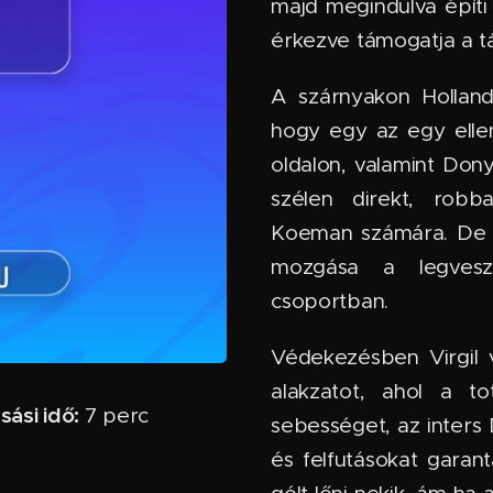
majd megindulva építi 
érkezve támogatja a 
A szárnyakon Hollandi
hogy egy az egy ellen
oldalon, valamint Don
szélen direkt, robba
Koeman számára. De J
mozgása a legves
csoportban.
Védekezésben Virgil 
alakzatot, ahol a t
sási idő:
7 perc ✅
sebességet, az inters 
és felfutásokat garant