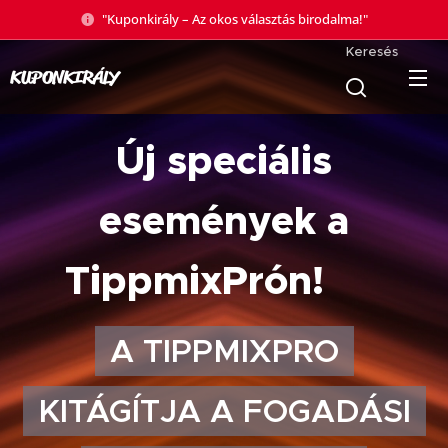
"Kuponkirály – Az okos választás birodalma!"
Keresés
KUPONKIRÁLY
Új speciális
események a
TippmixPrón! 🔥
A TIPPMIXPRO
KITÁGÍTJA A FOGADÁSI