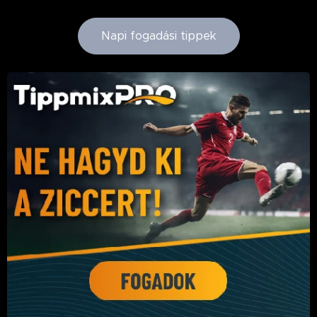
Napi fogadási tippek