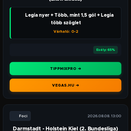
👉 Legia nyer + Több, mint 1,5 gól + Legia
több szöglet
Várható: 0-2
⭐⭐⭐⭐
Esély: 65%
TIPPMIXPRO ➔
VEGAS.HU ➔
⚽ Foci
🕒 2026.08.08. 13:00
Darmstadt - Holstein Kiel (2. Bundesliga)