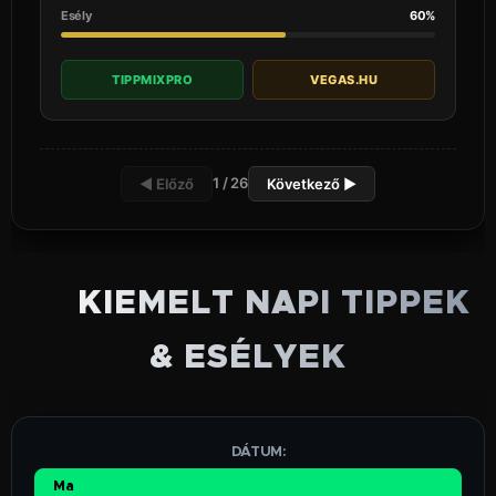
Esély
60%
TIPPMIXPRO
VEGAS.HU
1 / 26
◀ Előző
Következő ▶
⚡ KIEMELT NAPI TIPPEK
& ESÉLYEK
📅 DÁTUM:
Ma