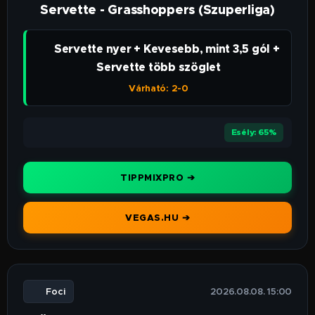
Servette - Grasshoppers (Szuperliga)
👉 Servette nyer + Kevesebb, mint 3,5 gól +
Servette több szöglet
Várható: 2-0
⭐⭐⭐⭐
Esély: 65%
TIPPMIXPRO ➔
VEGAS.HU ➔
⚽ Foci
🕒 2026.08.08. 15:00