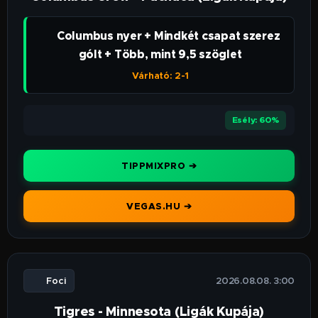
👉 Columbus nyer + Mindkét csapat szerez
gólt + Több, mint 9,5 szöglet
Várható: 2-1
⭐⭐⭐⭐
Esély: 60%
TIPPMIXPRO ➔
VEGAS.HU ➔
⚽ Foci
🕒 2026.08.08. 3:00
Tigres - Minnesota (Ligák Kupája)