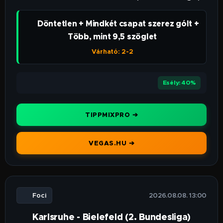
👉 Döntetlen + Mindkét csapat szerez gólt +
Több, mint 9,5 szöglet
Várható: 2-2
⭐⭐⭐
Esély: 40%
TIPPMIXPRO ➔
VEGAS.HU ➔
⚽ Foci
🕒 2026.08.08. 13:00
Karlsruhe - Bielefeld (2. Bundesliga)