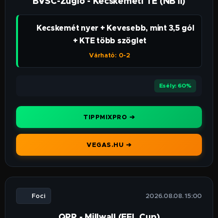
BVSC-Zugló - Kecskeméti TE (NB II)
👉 Kecskemét nyer + Kevesebb, mint 3,5 gól
+ KTE több szöglet
Várható: 0-2
⭐⭐⭐⭐
Esély: 60%
TIPPMIXPRO ➔
VEGAS.HU ➔
⚽ Foci
🕒 2026.08.08. 15:00
QPR - Millwall (EFL Cup)