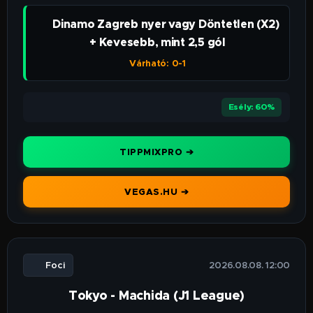
👉 Dinamo Zagreb nyer vagy Döntetlen (X2)
+ Kevesebb, mint 2,5 gól
Várható: 0-1
⭐⭐⭐⭐
Esély: 60%
TIPPMIXPRO ➔
VEGAS.HU ➔
⚽ Foci
🕒 2026.08.08. 12:00
Tokyo - Machida (J1 League)