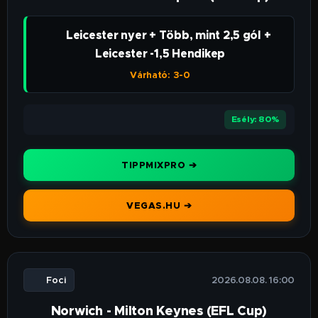
👉 Leicester nyer + Több, mint 2,5 gól +
Leicester -1,5 Hendikep
Várható: 3-0
⭐⭐⭐⭐⭐
Esély: 80%
TIPPMIXPRO ➔
VEGAS.HU ➔
⚽ Foci
🕒 2026.08.08. 16:00
Norwich - Milton Keynes (EFL Cup)