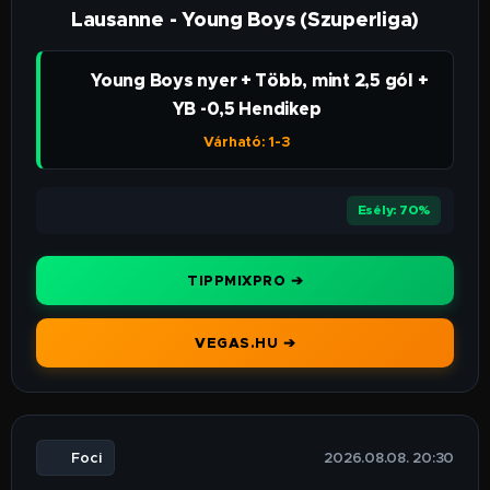
Lausanne - Young Boys (Szuperliga)
👉 Young Boys nyer + Több, mint 2,5 gól +
YB -0,5 Hendikep
Várható: 1-3
⭐⭐⭐⭐
Esély: 70%
TIPPMIXPRO ➔
VEGAS.HU ➔
⚽ Foci
🕒 2026.08.08. 20:30