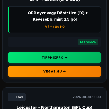
👉 QPR nyer vagy Döntetlen (1X) +
Kevesebb, mint 2,5 gól
Várható: 1-0
⭐⭐⭐
Esély: 55%
TIPPMIXPRO ➔
VEGAS.HU ➔
⚽ Foci
🕒 2026.08.08. 16:00
Leicester - Northampton (EFL Cup)