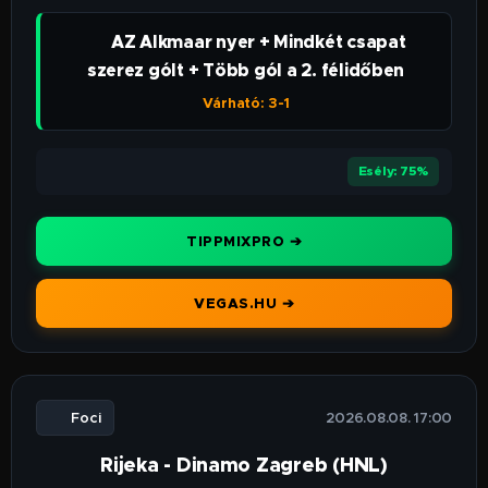
👉 AZ Alkmaar nyer + Mindkét csapat
szerez gólt + Több gól a 2. félidőben
Várható: 3-1
⭐⭐⭐⭐⭐
Esély: 75%
TIPPMIXPRO ➔
VEGAS.HU ➔
⚽ Foci
🕒 2026.08.08. 17:00
Rijeka - Dinamo Zagreb (HNL)