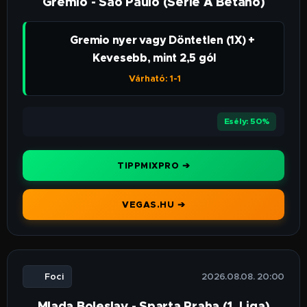
Gremio - Sao Paulo (Serie A Betano)
👉 Gremio nyer vagy Döntetlen (1X) +
Kevesebb, mint 2,5 gól
Várható: 1-1
⭐⭐⭐
Esély: 50%
TIPPMIXPRO ➔
VEGAS.HU ➔
⚽ Foci
🕒 2026.08.08. 20:00
Mlada Boleslav - Sparta Praha (1. Liga)