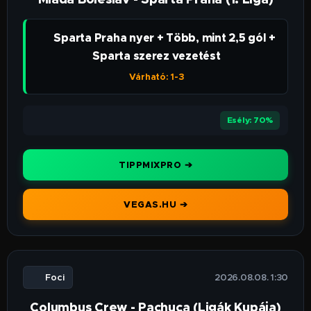
👉 Sparta Praha nyer + Több, mint 2,5 gól +
Sparta szerez vezetést
Várható: 1-3
⭐⭐⭐⭐
Esély: 70%
TIPPMIXPRO ➔
VEGAS.HU ➔
⚽ Foci
🕒 2026.08.08. 1:30
Columbus Crew - Pachuca (Ligák Kupája)