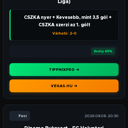
Liga)
👉 CSZKA nyer + Kevesebb, mint 3,5 gól +
CSZKA szerzi az 1. gólt
Várható: 2-0
⭐⭐⭐⭐
Esély: 65%
TIPPMIXPRO ➔
VEGAS.HU ➔
⚽ Foci
🕒 2026.08.08. 20:30