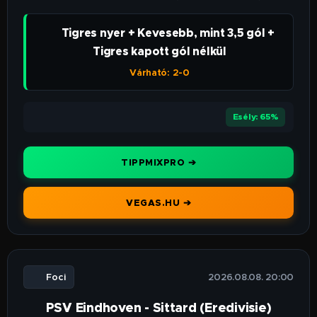
👉 Tigres nyer + Kevesebb, mint 3,5 gól +
Tigres kapott gól nélkül
Várható: 2-0
⭐⭐⭐⭐
Esély: 65%
TIPPMIXPRO ➔
VEGAS.HU ➔
⚽ Foci
🕒 2026.08.08. 20:00
PSV Eindhoven - Sittard (Eredivisie)