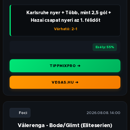
👉 Karlsruhe nyer + Több, mint 2,5 gól +
Hazai csapat nyeri az 1. félidőt
Várható: 2-1
⭐⭐⭐⭐
Esély: 55%
TIPPMIXPRO ➔
VEGAS.HU ➔
⚽ Foci
🕒 2026.08.08. 14:00
Vålerenga - Bodø/Glimt (Eliteserien)