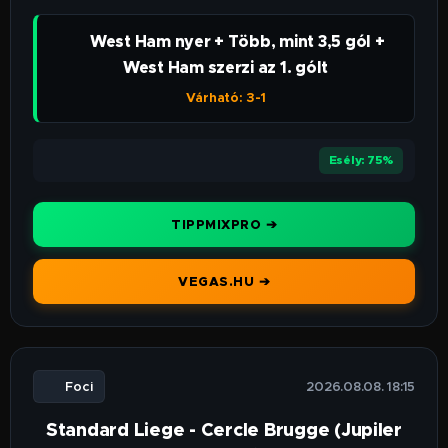
👉 West Ham nyer + Több, mint 3,5 gól +
West Ham szerzi az 1. gólt
Várható: 3-1
⭐⭐⭐⭐⭐
Esély: 75%
TIPPMIXPRO ➔
VEGAS.HU ➔
⚽ Foci
🕒 2026.08.08. 18:15
Standard Liege - Cercle Brugge (Jupiler