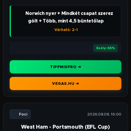
👉 Norwich nyer + Mindkét csapat szerez
gólt + Több, mint 4,5 büntetőlap
Várható: 2-1
⭐⭐⭐⭐
Esély: 65%
TIPPMIXPRO ➔
VEGAS.HU ➔
⚽ Foci
🕒 2026.08.08. 16:00
West Ham - Portsmouth (EFL Cup)