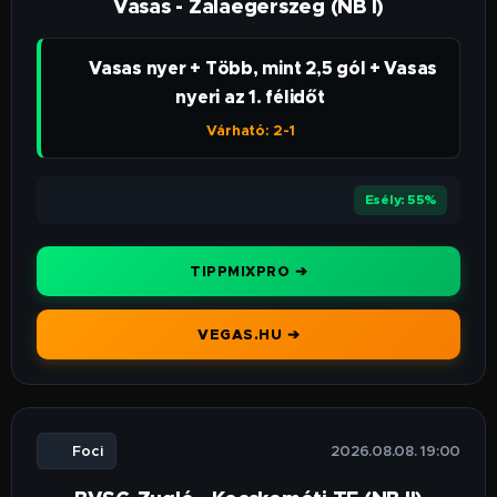
Vasas - Zalaegerszeg (NB I)
👉 Vasas nyer + Több, mint 2,5 gól + Vasas
nyeri az 1. félidőt
Várható: 2-1
⭐⭐⭐⭐
Esély: 55%
TIPPMIXPRO ➔
VEGAS.HU ➔
⚽ Foci
🕒 2026.08.08. 19:00