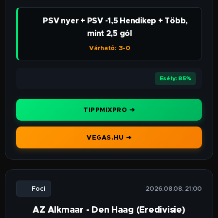
👉 PSV nyer + PSV -1,5 Hendikep + Több,
mint 2,5 gól
Várható: 3-0
⭐⭐⭐⭐⭐
Esély: 85%
TIPPMIXPRO ➔
VEGAS.HU ➔
⚽ Foci
🕒 2026.08.08. 21:00
AZ Alkmaar - Den Haag (Eredivisie)