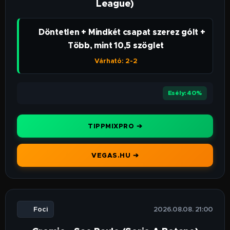
League)
👉 Döntetlen + Mindkét csapat szerez gólt +
Több, mint 10,5 szöglet
Várható: 2-2
⭐⭐⭐
Esély: 40%
TIPPMIXPRO ➔
VEGAS.HU ➔
⚽ Foci
🕒 2026.08.08. 21:00