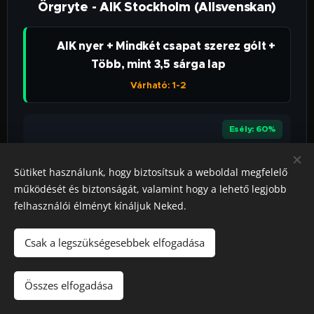
Örgryte - AIK Stockholm (Allsvenskan)
👉 AIK nyer + Mindkét csapat szerez gólt +
Több, mint 3,5 sárga lap
Várható: 1-2
⭐⭐⭐⭐
Esély: 60%
Sütiket használunk, hogy biztosítsuk a weboldal megfelelő
TIPPMIXPRO ➔
működését és biztonságát, valamint hogy a lehető legjobb
felhasználói élményt kínáljuk Neked.
VEGAS.HU ➔
Csak a legszükségesebbek elfogadása
Összes elfogadása
⚽ Foci
🕒 2026.08.08. 17:00