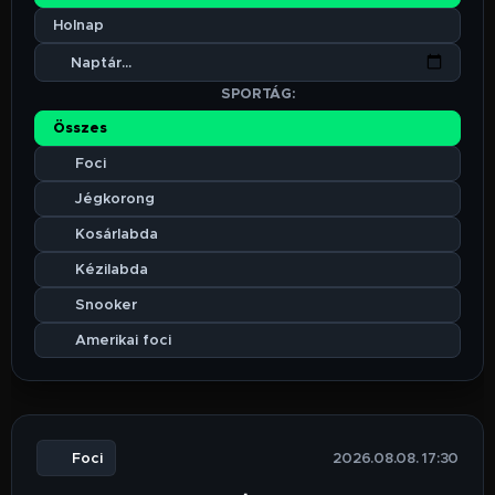
Holnap
🏆 SPORTÁG:
Összes
⚽ Foci
🏒 Jégkorong
🏀 Kosárlabda
🤾 Kézilabda
🏆 Snooker
🏈 Amerikai foci
⚽ Foci
🕒 2026.08.08. 17:30