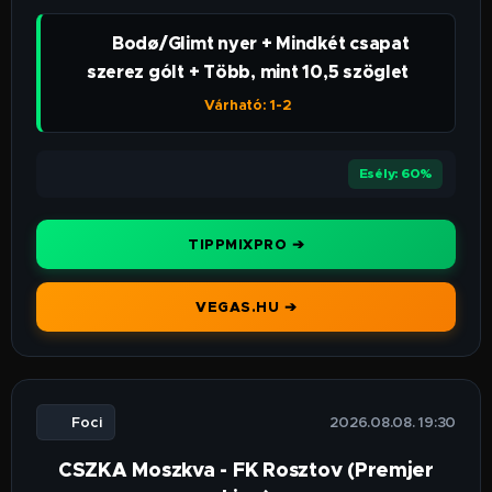
👉 Bodø/Glimt nyer + Mindkét csapat
szerez gólt + Több, mint 10,5 szöglet
Várható: 1-2
⭐⭐⭐⭐
Esély: 60%
TIPPMIXPRO ➔
VEGAS.HU ➔
⚽ Foci
🕒 2026.08.08. 19:30
CSZKA Moszkva - FK Rosztov (Premjer