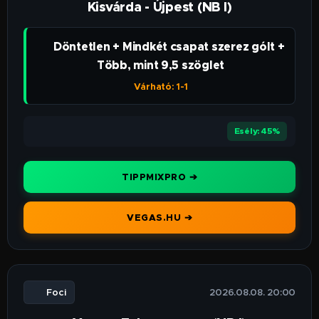
Kisvárda - Újpest (NB I)
👉 Döntetlen + Mindkét csapat szerez gólt +
Több, mint 9,5 szöglet
Várható: 1-1
⭐⭐⭐
Esély: 45%
TIPPMIXPRO ➔
VEGAS.HU ➔
⚽ Foci
🕒 2026.08.08. 20:00