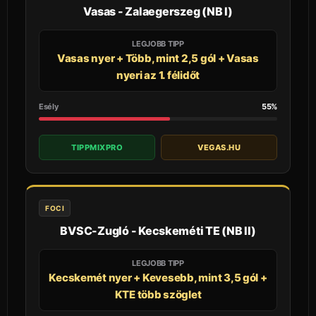
Vasas - Zalaegerszeg (NB I)
LEGJOBB TIPP
Vasas nyer + Több, mint 2,5 gól + Vasas
nyeri az 1. félidőt
Esély
55%
TIPPMIXPRO
VEGAS.HU
FOCI
BVSC-Zugló - Kecskeméti TE (NB II)
LEGJOBB TIPP
Kecskemét nyer + Kevesebb, mint 3,5 gól +
KTE több szöglet