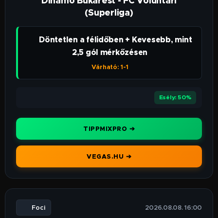
Dinamo Bukarest - FC Voluntari
(Superliga)
👉 Döntetlen a félidőben + Kevesebb, mint
2,5 gól mérkőzésen
Várható: 1-1
⭐⭐⭐
Esély: 50%
TIPPMIXPRO ➔
VEGAS.HU ➔
⚽ Foci
🕒 2026.08.08. 16:00