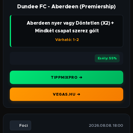
Dundee FC - Aberdeen (Premiership)
👉 Aberdeen nyer vagy Döntetlen (X2) +
Mindkét csapat szerez gólt
Várható: 1-2
⭐⭐⭐
Esély: 55%
TIPPMIXPRO ➔
VEGAS.HU ➔
⚽ Foci
🕒 2026.08.08. 18:00