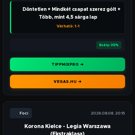
👉 Döntetlen + Mindkét csapat szerez gólt +
Több, mint 4,5 sárga lap
Várható: 1-1
⭐⭐⭐
Esély: 35%
TIPPMIXPRO ➔
VEGAS.HU ➔
⚽ Foci
🕒 2026.08.08. 20:15
Korona Kielce - Legia Warszawa
(Ekstraklasa)