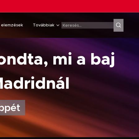
& elemzések
Továbbiak
ondta, mi a baj
Madridnál
ppét