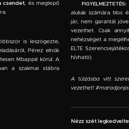
a csendet
, és meglepő
🔞
FIGYELMEZTETÉS:
ra.
aluliak számára tilos
jár, nem garantál jöv
vezethet. Csak anny
nehézséget a megélhe
bbször is leszögezte,
ELTE Szerencsejátéko
eladásáról, Pérez elnök
hívható).
etesen Mbappé körül. A
man a szakmai stábra
A túlzásba vitt szere
vezethet! #maradjonja
Nézz szét legkedvelte