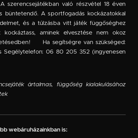
A szerencsejátékban való részvétel 18 éven
 és büntetendő. A sportfogadás kockázatokkal
edelmet, és a túlzásba vitt játék függőséghez
it kockáztass, aminek elvesztése nem okoz
tésedben! 🆘 Ha segítségre van szükséged:
s Segélytelefon: 06 80 205 352 (ingyenesen
ncsejáték ártalmas, függőség kialakulásához
tek
bb webáruházainkban is: