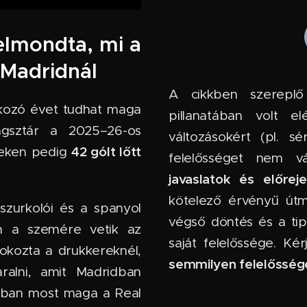
 elmondta, mi a
 Madridnál
A cikkben szereplő
kozó évet tudhat maga
pillanatában volt e
ágsztár a 2025–26-os
változásokért (pl. sé
42 gólt lőtt
zeken pedig
felelősséget nem vál
javaslatok és előreje
kötelező érvényű útm
 szurkolói és a spanyol
végső döntés és a ti
an a szemére vetik az
saját felelőssége. Ké
 okozta a drukkereknél,
semmilyen felelőssége
alni, amit Madridban
tban most maga a Real