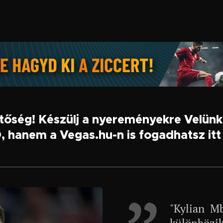
etőség! Készülj a nyereményekre Velün
 hanem a Vegas.hu-n is fogadhatsz itt 
"Kylian Mb
különbözik