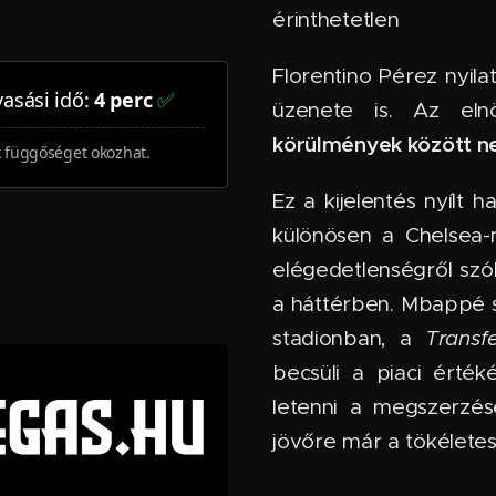
érinthetetlen
Florentino Pérez nyil
asási idő:
4 perc
✅
üzenete is. Az el
körülmények között n
k függőséget okozhat.
Ez a kijelentés nyílt
különösen a Chelsea-
elégedetlenségről szó
a háttérben. Mbappé 
stadionban, a
Transf
becsüli a piaci érték
letenni a megszerzés
jövőre már a tökéletesí