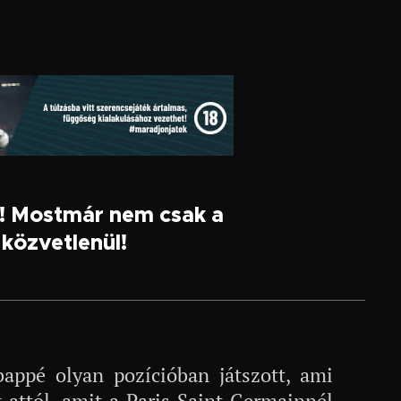
k! Mostmár nem csak a
közvetlenül!
appé olyan pozícióban játszott, ami
 attól, amit a Paris Saint-Germainnél