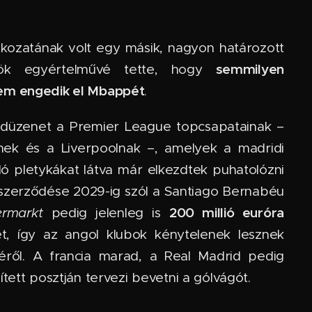
atkozatának volt egy másik, nagyon határozott
semmilyen
nök egyértelművé tette, hogy
em engedik el Mbappét
.
 hadüzenet a Premier League topcsapatainak –
nek és a Liverpoolnak –, amelyek a madridi
ló pletykákat látva már elkezdtek puhatolózni
szerződése 2029-ig szól a Santiago Bernabéu
200 millió euróra
ermarkt
pedig jelenleg is
ét, így az angol klubok kénytelenek lesznek
éről. A francia marad, a Real Madrid pedig
tett posztján tervezi bevetni a gólvágót.