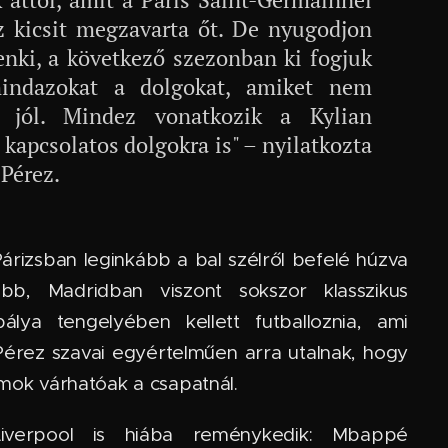
Ez kicsit megzavarta őt. De nyugodjon
ki, a következő szezonban ki fogjuk
mindazokat a dolgokat, amiket nem
k jól. Mindez vonatkozik a Kylian
kapcsolatos dolgokra is" – nyilatkozta
 Pérez.
árizsban leginkább a bal szélről befelé húzva
ebb, Madridban viszont sokszor klasszikus
álya tengelyében kellett futballoznia, ami
. Pérez szavai egyértelműen arra utalnak, hogy
ormok várhatóak a csapatnál.
verpool is hiába reménykedik: Mbappé