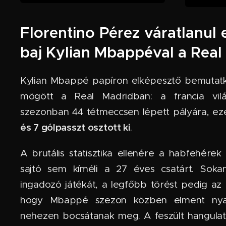
Florentino Pérez váratlanul
baj Kylian Mbappéval a Real
Kylian Mbappé papíron elképesztő bemutat
mögött a Real Madridban: a francia vil
szezonban 44 tétmeccsen lépett pályára, e
és 7 gólpasszt osztott ki
.
A brutális statisztika ellenére a habfehérek
sajtó sem kíméli a 27 éves csatárt. Sok
ingadozó játékát, a legfőbb törést pedig az
hogy Mbappé szezon közben elment nyar
nehezen bocsátanak meg. A feszült hangula