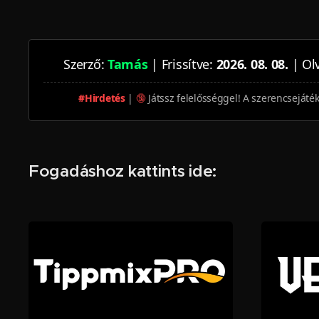
Szerző:
Tamás
| Frissítve:
2026. 08. 08.
| Olv
#Hirdetés
|
🔞
Játssz felelősséggel! A szerencsejáté
Fogadáshoz kattints ide: