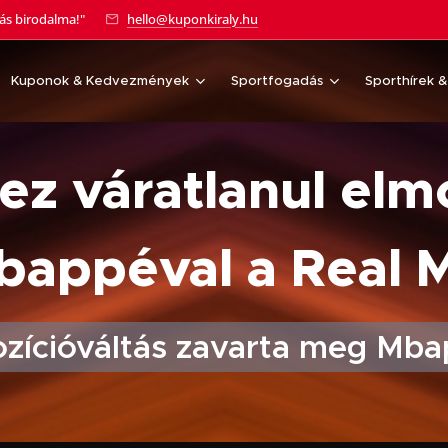
tás birodalma!"
hello@kuponkiraly.hu
Kuponok & Kedvezmények
Sportfogadás
Sporthírek 
ez váratlanul elm
bappéval a Real 
ozícióváltás zavarta meg Mba