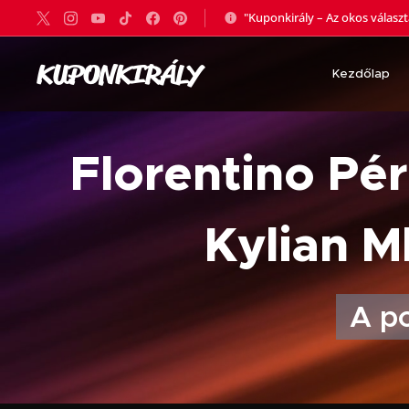
"Kuponkirály – Az okos válasz
KUPONKIRÁLY
Kezdőlap
Florentino Pér
Kylian M
A p