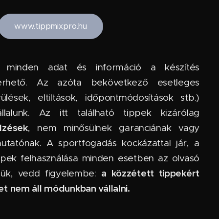
www.tippmixpro.hu
 minden adat és információ a készítés
lérhető. Az azóta bekövetkező esetleges
rülések, eltiltások, időpontmódosítások stb.)
lalunk. Az itt található tippek kizárólag
lzések
, nem minősülnek garanciának vagy
utatónak. A sportfogadás kockázattal jár, a
ppek felhasználása minden esetben az olvasó
a közzétett tippekért
rjük, vedd figyelembe:
t nem áll módunkban vállalni.