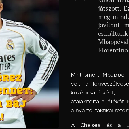
játszott. 
meg minden
javítani 
csináltun
Mbappéval 
Florentino
Mint ismert, Mbappé P
volt a legveszélyes
középcsatárként, a p
átalakította a játékát
a nyártól taktikai ref
A Chelsea és a Li