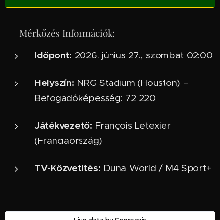
📅 Mérkőzés Információk:
Időpont:
2026. június 27., szombat 02:00
Helyszín:
NRG Stadium (Houston) –
Befogadóképesség: 72 220
Játékvezető:
François Letexier
(Franciaország)
TV-Közvetítés:
Duna World / M4 Sport+
Live data by
Scoreaxis