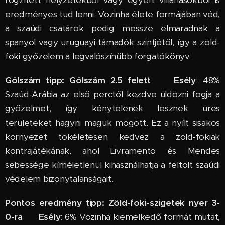
eredményes tud lenni. Vozinha élete formájában véd,
a szaúdi csatárok pedig messze elmaradnak a
spanyol vagy uruguayi támadók szintjétől, így a zöld-
foki győzelem a legvalószínűbb forgatókönyv.
Gólszám tipp: Gólszám 2.5 felett
📈
Esély
: 48%
Szaúd-Arábia az első perctől kezdve üldözni fogja a
győzelmet, így kénytelenek lesznek üres
területeket hagyni maguk mögött. Ez a nyílt sisakos
környezet tökéletesen kedvez a zöld-fokiak
kontrajátékának, ahol Livramento és Mendes
sebessége kíméletlenül kihasználhatja a feltolt szaúdi
védelem bizonytalanságait.
Pontos eredmény tipp: Zöld-foki-szigetek nyer 3-
0-ra
📈
Esély
: 6% Vozinha kiemelkedő formát mutat,