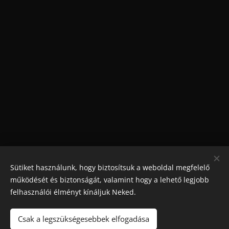
Sütiket használunk, hogy biztosítsuk a weboldal megfelelő
működését és biztonságát, valamint hogy a lehető legjobb
felhasználói élményt kínáljuk Neked.
Csak a legszükségesebbek elfogadása
Maradjon játék
!. A túlzásba vitt szerencsejáték ártalmas,