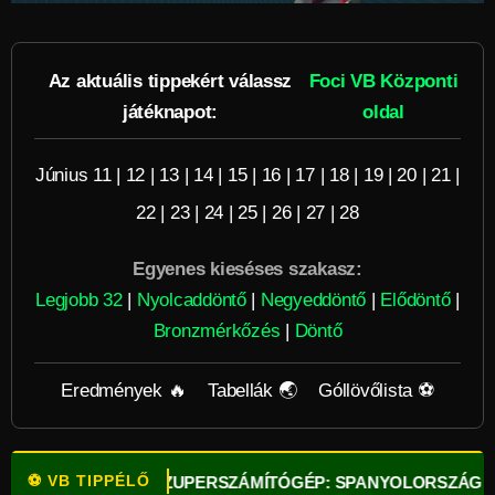
Az aktuális tippekért válassz
Foci VB Központi
játéknapot:
oldal
Június 11
|
12
|
13
|
14
|
15
|
16
|
17
|
18
|
19
|
20
|
21
|
22
|
23
|
24
|
25
|
26
|
27
|
28
Egyenes kieséses szakasz:
Legjobb 32
|
Nyolcaddöntő
|
Negyeddöntő
|
Elődöntő
|
Bronzmérkőzés
|
Döntő
Eredmények 🔥
Tabellák 🌏
Góllövőlista ⚽
⚽ VB TIPPÉLŐ
⚽
OPTA SZUPERSZÁMÍTÓGÉP: SPANYOLORSZÁG A LEGFŐ