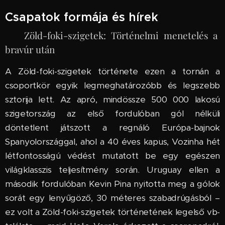
Csapatok formája és hírek
🇨🇻 Zöld-foki-szigetek: Történelmi menetelés a
bravúr után
A Zöld-foki-szigetek története ezen a tornán a
csoportkör egyik legmeghatározóbb és legszebb
sztorija lett. Az apró, mindössze 500 000 lakosú
szigetország az első fordulóban gól nélküli
döntetlent játszott a regnáló Európa-bajnok
Spanyolországgal, ahol a 40 éves kapus, Vozinha hét
létfontosságú védést mutatott be egy egészen
világklasszis teljesítmény során. Uruguay ellen a
második fordulóban Kevin Pina nyitotta meg a gólok
sorát egy lenyűgöző, 30 méteres szabadrúgásból –
ez volt a Zöld-foki-szigetek történetének legelső vb-