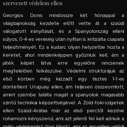
szervezett védelem ellen
Georgios Donis mindössze két hónappal a
világbajnokság kezdete előtt vette át a szaúdi
válogatott irányítását, és a Spanyolország elleni
súlyos, 0-4-es vereség után nyíltan is kritizálta csapata
teljesítményét. Ez a kudarc olyan helyzetbe hozta a
keretet, ahol mindenképpen győzniük kell, ám a
játék képét látva erre egyelőre nincsenek
megfelelően felkészülve. Védelmi struktúrájuk az
első körben még kiizzadt egy tisztes 1-1-es
döntetlent Uruguay ellen, ám teljesen összeomlott,
amint szembe találta magát a spanyolok magasabb
szintű technikai képzettségével. A Zöld-foki-szigetek
ellen Szaúd-Arábia már az első perctől kezdve
rohamozni kényszerül, ami azt jelenti fel kell adniuk a
mély védekezést (low block), ami az egyetlen valódi