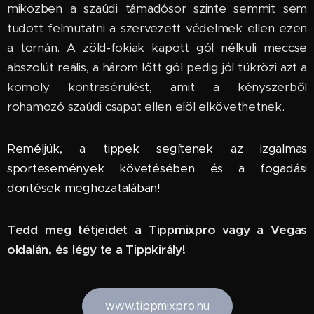
miközben a szaúdi támadósor szinte semmit sem
tudott felmutatni a szervezett védelmek ellen ezen
a tornán. A zöld-fokiak kapott gól nélküli meccse
abszolút reális, a három lőtt gól pedig jól tükrözi azt a
komoly kontrasérülést, amit a kényszerből
rohamozó szaúdi csapat ellen elöl elkövethetnek.
Reméljük, a tippek segítenek az izgalmas
sportesemények követésében és a fogadási
döntések meghozatalában!
Tedd meg tétjeidet a Tippmixpro vagy a Vegas
oldalán, és légy te a Tippkirály!
www.tippmixpro.hu