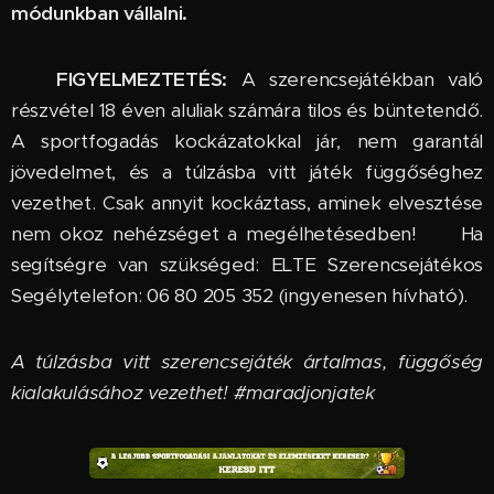
módunkban vállalni.
🔞
FIGYELMEZTETÉS:
A szerencsejátékban való
részvétel 18 éven aluliak számára tilos és büntetendő.
A sportfogadás kockázatokkal jár, nem garantál
jövedelmet, és a túlzásba vitt játék függőséghez
vezethet. Csak annyit kockáztass, aminek elvesztése
nem okoz nehézséget a megélhetésedben! 🆘 Ha
segítségre van szükséged: ELTE Szerencsejátékos
Segélytelefon: 06 80 205 352 (ingyenesen hívható).
A túlzásba vitt szerencsejáték ártalmas, függőség
kialakulásához vezethet! #maradjonjatek