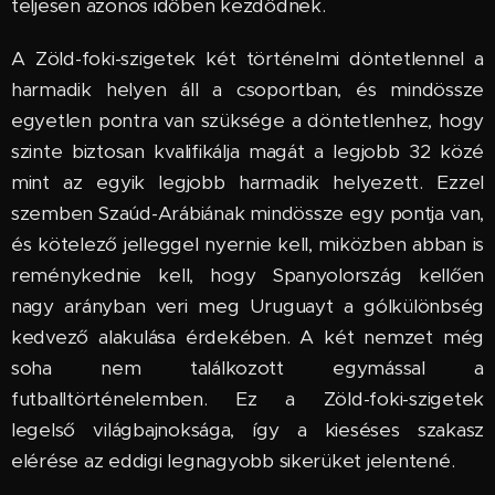
teljesen azonos időben kezdődnek.
A Zöld-foki-szigetek két történelmi döntetlennel a
harmadik helyen áll a csoportban, és mindössze
egyetlen pontra van szüksége a döntetlenhez, hogy
szinte biztosan kvalifikálja magát a legjobb 32 közé
mint az egyik legjobb harmadik helyezett. Ezzel
szemben Szaúd-Arábiának mindössze egy pontja van,
és kötelező jelleggel nyernie kell, miközben abban is
reménykednie kell, hogy Spanyolország kellően
nagy arányban veri meg Uruguayt a gólkülönbség
kedvező alakulása érdekében. A két nemzet még
soha nem találkozott egymással a
futballtörténelemben. Ez a Zöld-foki-szigetek
legelső világbajnoksága, így a kieséses szakasz
elérése az eddigi legnagyobb sikerüket jelentené.