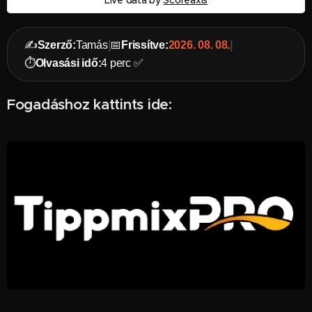
✍️
Szerző:
Tamás
|
📅
Frissítve:
2026. 08. 08.
|
⏱️
Olvasási idő:
4 perc ✅
Fogadáshoz kattints ide: