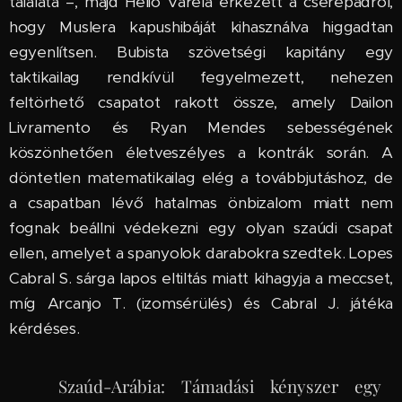
találata –, majd Helio Varela érkezett a cserepadról,
hogy Muslera kapushibáját kihasználva higgadtan
egyenlítsen. Bubista szövetségi kapitány egy
taktikailag rendkívül fegyelmezett, nehezen
feltörhető csapatot rakott össze, amely Dailon
Livramento és Ryan Mendes sebességének
köszönhetően életveszélyes a kontrák során. A
döntetlen matematikailag elég a továbbjutáshoz, de
a csapatban lévő hatalmas önbizalom miatt nem
fognak beállni védekezni egy olyan szaúdi csapat
ellen, amelyet a spanyolok darabokra szedtek. Lopes
Cabral S. sárga lapos eltiltás miatt kihagyja a meccset,
míg Arcanjo T. (izomsérülés) és Cabral J. játéka
kérdéses.
🇸🇦 Szaúd-Arábia: Támadási kényszer egy