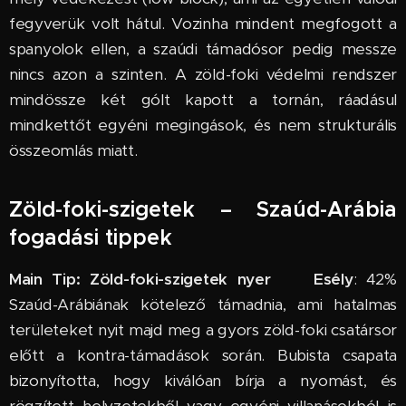
fegyverük volt hátul. Vozinha mindent megfogott a
spanyolok ellen, a szaúdi támadósor pedig messze
nincs azon a szinten. A zöld-foki védelmi rendszer
mindössze két gólt kapott a tornán, ráadásul
mindkettőt egyéni megingások, és nem strukturális
összeomlás miatt.
Zöld-foki-szigetek – Szaúd-Arábia
fogadási tippek
Main Tip: Zöld-foki-szigetek nyer
📈
Esély
: 42%
Szaúd-Arábiának kötelező támadnia, ami hatalmas
területeket nyit majd meg a gyors zöld-foki csatársor
előtt a kontra-támadások során. Bubista csapata
bizonyította, hogy kiválóan bírja a nyomást, és
rögzített helyzetekből vagy egyéni villanásokból is