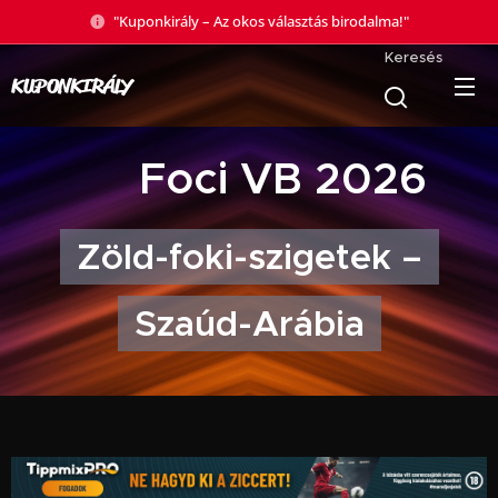
"Kuponkirály – Az okos választás birodalma!"
Keresés
KUPONKIRÁLY
🏆 Foci VB 2026
Zöld-foki-szigetek –
Szaúd-Arábia