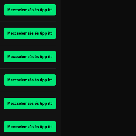
Meccselemzés és tipp itt!
Meccselemzés és tipp itt!
Meccselemzés és tipp itt!
Meccselemzés és tipp itt!
Meccselemzés és tipp itt!
Meccselemzés és tipp itt!