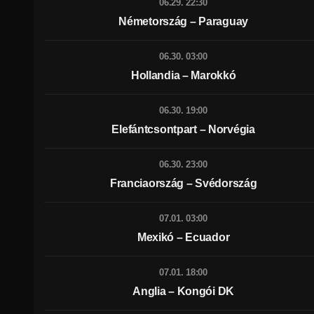
06.29. 22:30
Németország – Paraguay
06.30. 03:00
Hollandia – Marokkó
06.30. 19:00
Elefántcsontpart – Norvégia
06.30. 23:00
Franciaország – Svédország
07.01. 03:00
Mexikó – Ecuador
07.01. 18:00
Anglia – Kongói DK