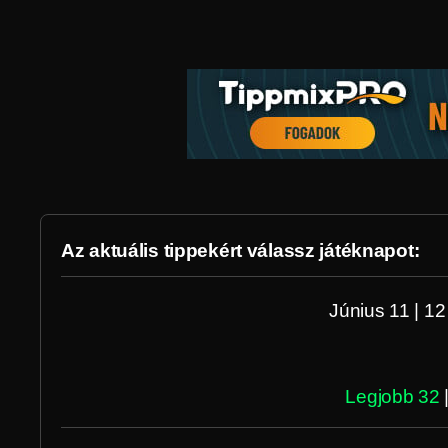
Az aktuális tippekért válassz játéknapot:
Június 11
|
12
Legjobb 32