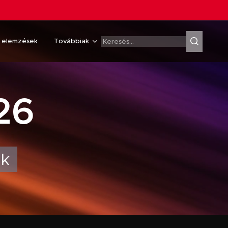
& elemzések
Továbbiak
26
ek