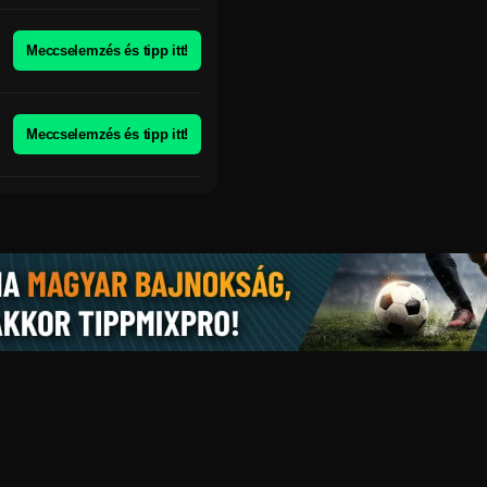
Meccselemzés és tipp itt!
Meccselemzés és tipp itt!