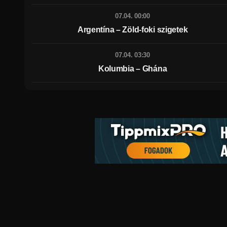
07.04. 00:00
Argentína – Zöld-foki szigetek
07.04. 03:30
Kolumbia – Ghána