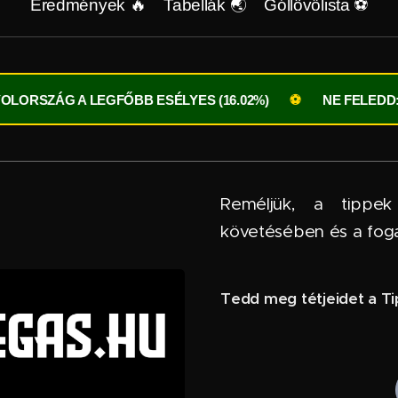
Eredmények 🔥
Tabellák 🌏
Góllövőlista ⚽
A LEGFŐBB ESÉLYES (16.02%)
⚽
NE FELEDD: PONTEGY
Reméljük, a tippek
követésében és a fog
Tedd meg tétjeidet a Tip