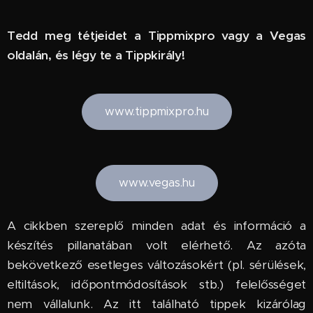
Tedd meg tétjeidet a Tippmixpro vagy a Vegas
oldalán, és légy te a Tippkirály!
www.tippmixpro.hu
www.vegas.hu
A cikkben szereplő minden adat és információ a
készítés pillanatában volt elérhető. Az azóta
bekövetkező esetleges változásokért (pl. sérülések,
eltiltások, időpontmódosítások stb.) felelősséget
nem vállalunk. Az itt található tippek kizárólag