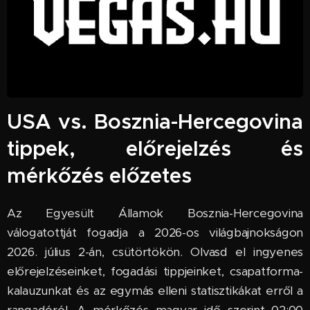
USA vs. Bosznia-Hercegovina
tippek, előrejelzés és
mérkőzés előzetes
Az Egyesült Államok Bosznia-Hercegovina
válogatottját fogadja a 2026-os világbajnokságon
2026. július 2-án, csütörtökön. Olvasd el ingyenes
előrejelzéseinket, fogadási tippjeinket, csapatforma-
kalauzunkat és az egymás elleni statisztikákat erről a
rangadóról. A mérkőzés magyar idő szerint 02:00