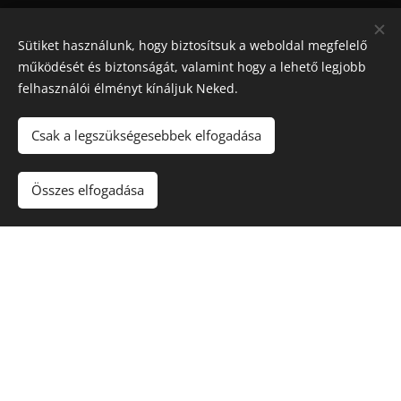
Sütiket használunk, hogy biztosítsuk a weboldal megfelelő
működését és biztonságát, valamint hogy a lehető legjobb
felhasználói élményt kínáljuk Neked.
Csak a legszükségesebbek elfogadása
Maradjon játék
!. A túlzásba vitt szerencsejáték ártalmas,
függőséget okozhat! 🔞
Összes elfogadása
Sütik
Kapcsolat
Rólunk
Nyereményjátékok
Blog
Kuponkirály Magazin
Felhasználási feltételek
Adatvédelmi szabályzat
Karrier
Gyakori kérdések (FAQ)
Affiliate nyilatkozat
Szerencsejáték és Felelősségvállalás
Hírlevél feliratkozás
Partnerprogram
Business Club