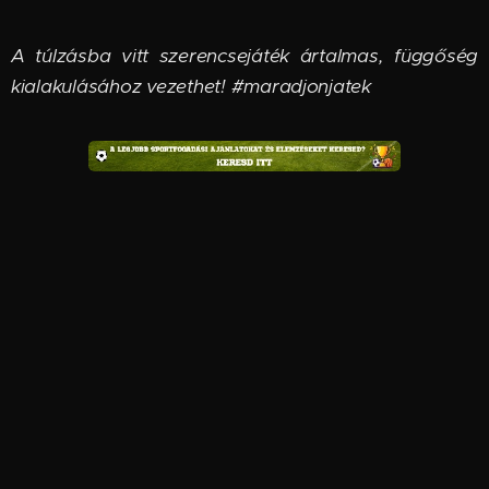
A túlzásba vitt szerencsejáték ártalmas, függőség
kialakulásához vezethet! #maradjonjatek