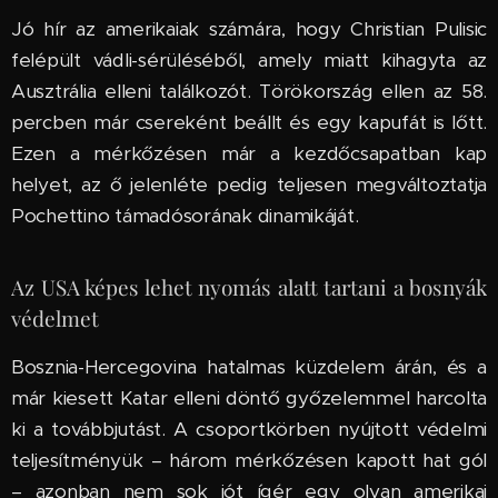
Jó hír az amerikaiak számára, hogy Christian Pulisic
felépült vádli-sérüléséből, amely miatt kihagyta az
Ausztrália elleni találkozót. Törökország ellen az 58.
percben már csereként beállt és egy kapufát is lőtt.
Ezen a mérkőzésen már a kezdőcsapatban kap
helyet, az ő jelenléte pedig teljesen megváltoztatja
Pochettino támadósorának dinamikáját.
Az USA képes lehet nyomás alatt tartani a bosnyák
védelmet
Bosznia-Hercegovina hatalmas küzdelem árán, és a
már kiesett Katar elleni döntő győzelemmel harcolta
ki a továbbjutást. A csoportkörben nyújtott védelmi
teljesítményük – három mérkőzésen kapott hat gól
– azonban nem sok jót ígér egy olyan amerikai