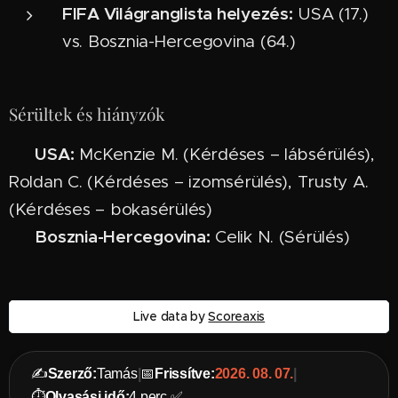
FIFA Világranglista helyezés:
USA (17.)
vs. Bosznia-Hercegovina (64.)
Sérültek és hiányzók
USA:
⚠️
McKenzie M. (Kérdéses – lábsérülés),
Roldan C. (Kérdéses – izomsérülés), Trusty A.
(Kérdéses – bokasérülés)
Bosznia-Hercegovina:
⚠️
Celik N. (Sérülés)
Live data by
Scoreaxis
✍️
Szerző:
Tamás
|
📅
Frissítve:
2026. 08. 07.
|
⏱️
Olvasási idő:
4 perc ✅