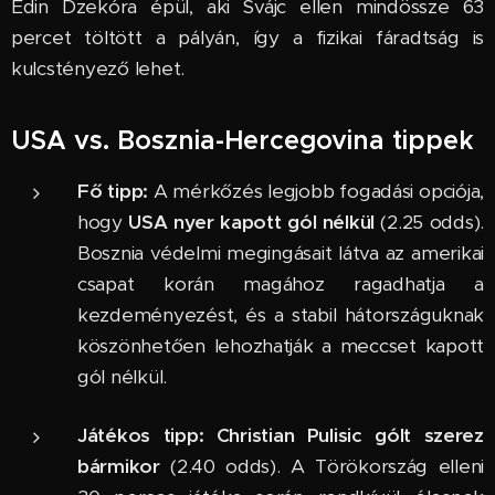
Edin Dzekóra épül, aki Svájc ellen mindössze 63
percet töltött a pályán, így a fizikai fáradtság is
kulcstényező lehet.
USA vs. Bosznia-Hercegovina tippek
Fő tipp:
A mérkőzés legjobb fogadási opciója,
hogy
USA nyer kapott gól nélkül
(2.25 odds).
Bosznia védelmi megingásait látva az amerikai
csapat korán magához ragadhatja a
kezdeményezést, és a stabil hátországuknak
köszönhetően lehozhatják a meccset kapott
gól nélkül.
Játékos tipp:
Christian Pulisic gólt szerez
bármikor
(2.40 odds). A Törökország elleni