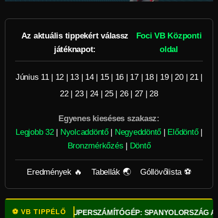
Az aktuális tippekért válassz
Foci VB Központi
játéknapot:
oldal
Június 11
|
12
|
13
|
14
|
15
|
16
|
17
|
18
|
19
|
20
|
21
|
22
|
23
|
24
|
25
|
26
|
27
|
28
Egyenes kieséses szakasz:
Legjobb 32
|
Nyolcaddöntő
|
Negyeddöntő
|
Elődöntő
|
Bronzmérkőzés
|
Döntő
Eredmények 🔥
Tabellák 🌏
Góllövőlista ⚽
⚽ VB TIPPÉLŐ
⚽
OPTA SZUPERSZÁMÍTÓGÉP: SPANYOLORSZÁG A LEGFŐB