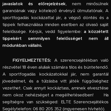
javaslatok és előrejelzések
, nem minősülnek
garanciának vagy kötelező érvényű útmutatónak. A
sportfogadás kockázattal jár, a végső döntés és a
tippek felhasználása minden esetben az olvasó saját
felelőssége. Kérjük, vedd figyelembe:
a közzétett
tippekért semmilyen felelősséget nem áll
módunkban vállalni.
🔞
FIGYELMEZTETÉS:
A szerencsejátékban való
részvétel 18 éven aluliak számára tilos és büntetendő.
A sportfogadás kockázatokkal jár, nem garantál
jövedelmet, és a túlzásba vitt játék függőséghez
vezethet. Csak annyit kockáztass, aminek elvesztése
nem okoz nehézséget a megélhetésedben! 🆘 Ha
segítségre van szükséged: ELTE Szerencsejátékos
Segélytelefon: 06 80 205 352 (ingyenesen hívható).