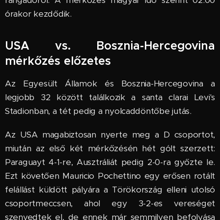
órakor kezdődik.
USA vs. Bosznia-Hercegovina
mérkőzés előzetes
Az Egyesült Államok és Bosznia-Hercegovina a
legjobb 32 között találkozik a santa clarai Levi's
Stadionban, a tét pedig a nyolcaddöntőbe jutás.
Az USA magabiztosan nyerte meg a D csoportot,
miután az első két mérkőzésén hét gólt szerzett:
Paraguayt 4-1-re, Ausztráliát pedig 2-0-ra győzte le.
Ezt követően Mauricio Pochettino egy erősen rotált
felállást küldött pályára a Törökország elleni utolsó
csoportmeccsen, ahol egy 3-2-es vereséget
szenvedtek el, de ennek már semmilyen befolyása