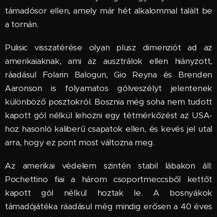
támadósor ellen, amely már hét alkalommal talált be
a tornán.
Pulisic visszatérése olyan plusz dimenziót ad az
amerikaiaknak, ami az ausztrálok ellen hiányzott,
ráadásul Folarin Balogun, Gio Reyna és Brenden
Aaronson is folyamatos gólveszélyt jelentenek
különböző posztokról. Bosznia még soha nem tudott
kapott gól nélkül lehozni egy tétmérkőzést az USA-
hoz hasonló kaliberű csapatok ellen, és kevés jel utal
arra, hogy ez pont most változna meg.
Az amerikai védelem szintén stabil lábakon áll:
Pochettino fiai a három csoportmeccsből kettőt
kapott gól nélkül hoztak le. A bosnyákok
támadójátéka ráadásul még mindig erősen a 40 éves