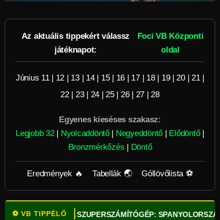
Az aktuális tippekért válassz
Foci VB Központi
játéknapot:
oldal
Június 11
|
12
|
13
|
14
|
15
|
16
|
17
|
18
|
19
|
20
|
21
|
22
|
23
|
24
|
25
|
26
|
27
|
28
Egyenes kieséses szakasz:
Legjobb 32
|
Nyolcaddöntő
|
Negyeddöntő
|
Elődöntő
|
Bronzmérkőzés
|
Döntő
Eredmények 🔥
Tabellák 🌏
Góllövőlista ⚽
⚽ VB TIPPÉLŐ
!
⚽
OPTA SZUPERSZÁMÍTÓGÉP: SPANYOLORSZÁG A LEG