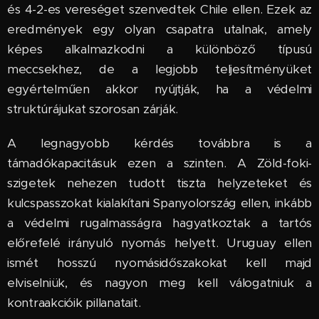
és 4-2-es vereséget szenvedtek Chile ellen. Ezek az
eredmények egy olyan csapatra utalnak, amely
képes alkalmazkodni a különböző típusú
meccsekhez, de a legjobb teljesítményüket
egyértelműen akkor nyújtják, ha a védelmi
struktúrájukat szorosan zárják.
A legnagyobb kérdés továbbra is a
támadókapacitásuk ezen a szinten. A Zöld-foki-
szigetek nehezen tudott tiszta helyzeteket és
kulcspasszokat kialakítani Spanyolország ellen, inkább
a védelmi rugalmasságra hagyatkoztak a tartós
előrefelé irányuló nyomás helyett. Uruguay ellen
ismét hosszú nyomásidőszakokat kell majd
elviselniük, és nagyon meg kell válogatniuk a
kontraakcióik pillanatait.