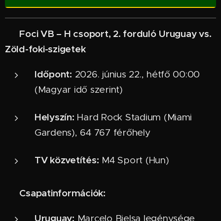
Foci VB – H csoport, 2. forduló
Uruguay vs.
⚽
Zöld-foki-szigetek
Időpont:
2026. június 22., hétfő 00:00
(Magyar idő szerint)
Helyszín:
Hard Rock Stadium (Miami
Gardens), 64 767 férőhely
TV közvetítés:
M4 Sport (Hun)
Csapatinformációk:
ℹ️
Uruguay:
Marcelo Bielsa legénysége