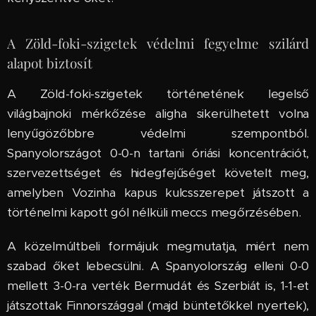
A Zöld-foki-szigetek védelmi fegyelme szilárd
alapot biztosít
A Zöld-foki-szigetek történetének legelső
világbajnoki mérkőzése aligha sikerülhetett volna
lenyűgözőbbre védelmi szempontból.
Spanyolországot 0-0-n tartani óriási koncentrációt,
szervezettséget és hidegfejűséget követelt meg,
amelyben Vozinha kapus kulcsszerepet játszott a
történelmi kapott gól nélküli meccs megőrzésében.
A közelmúltbeli formájuk megmutatja, miért nem
szabad őket lebecsülni. A Spanyolország elleni 0-0
mellett 3-0-ra verték Bermudát és Szerbiát is, 1-1-et
játszottak Finnországgal (majd büntetőkkel nyertek),