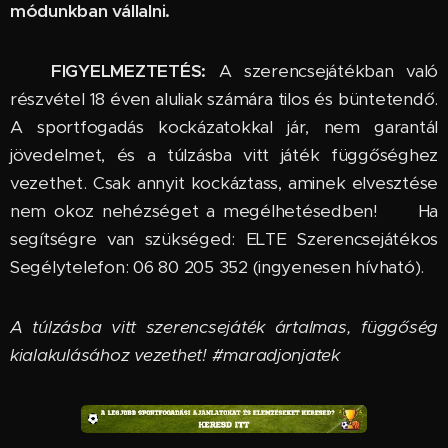
módunkban vállalni.
🔞
FIGYELMEZTETÉS:
A szerencsejátékban való
részvétel 18 éven aluliak számára tilos és büntetendő.
A sportfogadás kockázatokkal jár, nem garantál
jövedelmet, és a túlzásba vitt játék függőséghez
vezethet. Csak annyit kockáztass, aminek elvesztése
nem okoz nehézséget a megélhetésedben! 🆘 Ha
segítségre van szükséged: ELTE Szerencsejátékos
Segélytelefon: 06 80 205 352 (ingyenesen hívható).
A túlzásba vitt szerencsejáték ártalmas, függőség
kialakulásához vezethet! #maradjonjatek