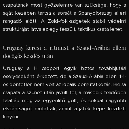
csapatának most győzelemre van szüksége, hogy a
saját kezében tartsa a sorsát a Spanyolország elleni
rangadó előtt. A Zöld-foki-szigetek stabil védelmi
struktúráját látva ez egy feszült, taktikus csata lehet.
Uruguay keresi a ritmust a Szaúd-Arábia elleni
döcögős kezdés után
Uruguay a H csoport egyik biztos továbbjutási
esélyeseként érkezett, de a Szaúd-Arábia elleni 1-1-
es döntetlen nem volt az ideális bemutatkozás. Bielsa
csapata a szünet után javult fel, a második félidőben
találták meg az egyenlítő gólt, és sokkal nagyobb
elszántságot mutattak, amint a játék képe kezdett
kinyílni.