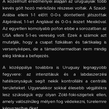
A közelmúlt eredményei alapján az uruguayiak több
kevés gólt hozó mérkőzés részesei voltak. A Szaúd-
Arábia elleni 1-1 előtt 0-0-s döntetlent játszottak
Algériával, 1-1-et Angliával és 0-0-s ikszet Mexikóval.
Az egyetlen komolyabb pofon ebbe a sorozatban az
USA elleni 5-1-es vereség volt. Ezek a számok azt
mutatják, hogy a csapat fizikálisan és taktikailag is
versenyképes, de a támadóharmadban nem mindig
elég klinikai a befejezés.
A középpálya továbbra is Uruguay legnagyobb
fegyvere: az intenzitásuk és a labdaszerzési
hatékonyságuk segít nekik kontrollálni a centrális
területeket. Ugyanakkor sokkal élesebb végjátékra
lesz szükségük egy olyan Zöld-foki-szigetek ellen,
amely valószínűleg mélyen fog védekezni, türelemre
kényszerítve őket.