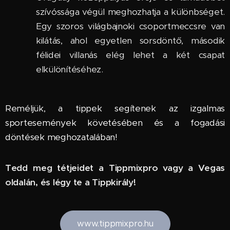
szívóssága végül meghozhatja a különbséget.
Egy szoros világbajnoki csoportmeccsre van
kilátás, ahol egyetlen sorsdöntő, második
félidei villanás elég lehet a két csapat
elkülönítéséhez.
Reméljük, a tippek segítenek az izgalmas
sportesemények követésében és a fogadási
döntések meghozatalában!
Tedd meg tétjeidet a Tippmixpro vagy a Vegas
oldalán, és légy te a Tippkirály!
www.tippmixpro.hu