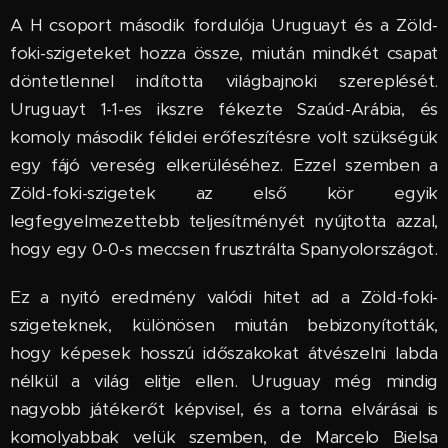
A H csoport második fordulója Uruguayt és a Zöld-
foki-szigeteket hozza össze, miután mindkét csapat
döntetlennel indította világbajnoki szereplését.
Uruguayt 1-1-es ikszre fékezte Szaúd-Arábia, és
komoly második félidei erőfeszítésre volt szükségük
egy fájó vereség elkerüléséhez. Ezzel szemben a
Zöld-foki-szigetek az első kör egyik
legfegyelmezettebb teljesítményét nyújtotta azzal,
hogy egy 0-0-s meccsen frusztrálta Spanyolországot.
Ez a nyitó eredmény valódi hitet ad a Zöld-foki-
szigeteknek, különösen miután bebizonyították,
hogy képesek hosszú időszakokat átvészelni labda
nélkül a világ elitje ellen. Uruguay még mindig
nagyobb játékerőt képvisel, és a torna elvárásai is
komolyabbak velük szemben, de Marcelo Bielsa