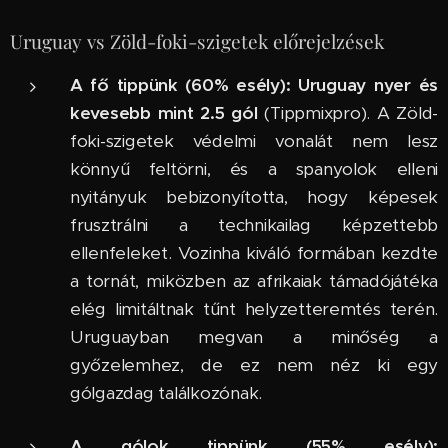
Uruguay vs Zöld-foki-szigetek előrejelzések
A fő tippünk (60% esély):
Uruguay nyer és
kevesebb mint 2.5 gól
(Tippmixpro). A Zöld-
foki-szigetek védelmi vonalát nem lesz
könnyű feltörni, és a spanyolok elleni
nyitányuk bebizonyította, hogy képesek
frusztrálni a technikailag képzettebb
ellenfeleket. Vozinha kiváló formában kezdte
a tornát, miközben az afrikaiak támadójátéka
elég limitáltnak tűnt helyzetteremtés terén.
Uruguayban megvan a minőség a
győzelemhez, de ez nem néz ki egy
gólgazdag találkozónak.
A gólok tippünk (55% esély):