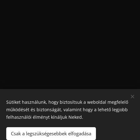
Sütiket használunk, hogy biztosítsuk a weboldal megfelelő
működését és biztonságát, valamint hogy a lehető legjobb
felhasználói élményt kínáljuk Neked.
Csak a legszükségesebbek elfogadása
Maradjon játék
!. A túlzásba vitt szerencsejáték ártalmas,