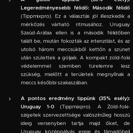
Legeredményesebb félidő: Második félidő
(Tippmixpro). Ez a választás jól illeszkedik a
mérkőzés várható ritmusához. Uruguay
Szaúd-Arábia ellen is a második félidőben
talált be, miután fokozták az intenzitást, és az
utolsó három meccsükből kettőn a szünet
után születtek a góljaik. A kompakt zöld-foki
védelemmel szemben türelemre lesz
szükség, mielőtt a területek megnyílnak a
meccs későbbi szakaszában.
A pontos eredmény tippünk (35% esély):
Uruguay 1-0
(Tippmixpro). A Zöld-foki-
szigetek szervezettsége valószínűleg hosszú
ideig versenyben tartja majd őket, de
Uruguay középpályás ereje és támadóbeli