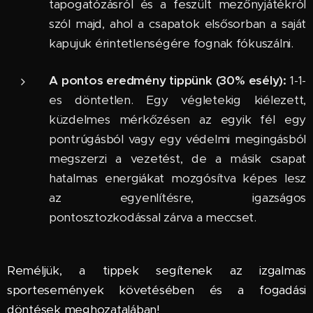
tapogatózásról és a feszült mezőnyjátékról
szól majd, ahol a csapatok elsősorban a saját
kapujuk érintetlenségére fognak fókuszálni.
A pontos eredmény tippünk (30% esély):
1-1-
es döntetlen. Egy végletekig kiélezett,
küzdelmes mérkőzésen az egyik fél egy
pontrúgásból vagy egy védelmi megingásból
megszerzi a vezetést, de a másik csapat
hatalmas energiákat mozgósítva képes lesz
az egyenlítésre, igazságos
pontosztozkodással zárva a meccset.
Reméljük, a tippek segítenek az izgalmas
sportesemények követésében és a fogadási
döntések meghozatalában!