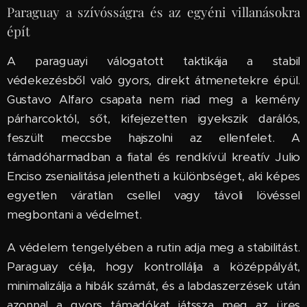
Paraguay a szívósságra és az egyéni villanásokra
épít
A paraguayi válogatott taktikája a stabil
védekezésből való gyors, direkt átmenetekre épül.
Gustavo Alfaro csapata nem riad meg a kemény
párharcoktól, sőt, kifejezetten igyekszik darálós,
feszült meccsbe hajszolni az ellenfelet. A
támadóharmadban a fiatal és rendkívül kreatív Julio
Enciso zsenialitása jelentheti a különbséget, aki képes
egyetlen váratlan csellel vagy távoli lövéssel
megbontani a védelmet.
A védelem tengelyében a rutin adja meg a stabilitást.
Paraguay célja, hogy kontrollálja a középpályát,
minimalizálja a hibák számát, és a labdaszerzések után
azonnal a gyors támadókat játssza meg az üres