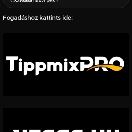
⏱️
Olvasási idő:
4 perc ✅
Fogadáshoz kattints ide: