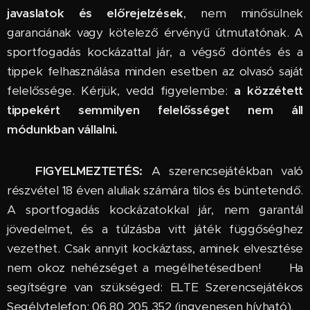
javaslatok és előrejelzések
, nem minősülnek
garanciának vagy kötelező érvényű útmutatónak. A
sportfogadás kockázattal jár, a végső döntés és a
tippek felhasználása minden esetben az olvasó saját
felelőssége. Kérjük, vedd figyelembe:
a közzétett
tippekért semmilyen felelősséget nem áll
módunkban vállalni.
🔞
FIGYELMEZTETÉS:
A szerencsejátékban való
részvétel 18 éven aluliak számára tilos és büntetendő.
A sportfogadás kockázatokkal jár, nem garantál
jövedelmet, és a túlzásba vitt játék függőséghez
vezethet. Csak annyit kockáztass, aminek elvesztése
nem okoz nehézséget a megélhetésedben! 🆘 Ha
segítségre van szükséged: ELTE Szerencsejátékos
Segélytelefon: 06 80 205 352 (ingyenesen hívható).