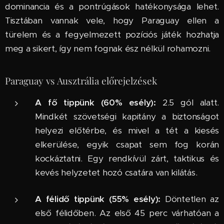
dominancia és a pontrúgások hatékonysága lehet.
Tisztában vannak vele, hogy Paraguay ellen a
türelem és a fegyelmezett pozíciós játék hozhatja
meg a sikert, így nem fognak ész nélkül rohamozni.
Paraguay vs Ausztrália előrejelzések
A fő tippünk (60% esély):
2.5 gól alatt.
Mindkét szövetségi kapitány a biztonságot
helyezi előtérbe, és mivel a tét a kiesés
elkerülése, egyik csapat sem fog korán
kockáztatni. Egy rendkívül zárt, taktikus és
kevés helyzetet hozó csatára van kilátás.
A félidő tippünk (55% esély):
Döntetlen az
első félidőben. Az első 45 perc várhatóan a