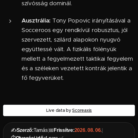
szívósság dominál.
Ausztrália:
Tony Popovic irányításával a
Socceroos egy rendkívül robusztus, jól
szervezett, szilárd alapokon nyugvó
együttessé vált. A fizikális fölényük
mellett a fegyelmezett taktikai fegyelem
és a széleken vezetett kontrák jelentik a
fő fegyverüket.
Live data by
Scoreaxis
✍️
Szerző:
Tamás
|
📅
Frissítve:
2026. 08. 06.
|