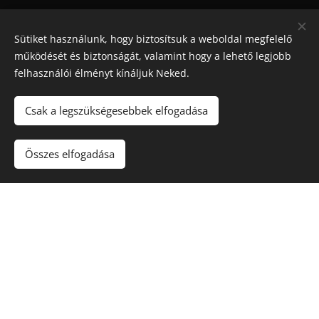
Sütiket használunk, hogy biztosítsuk a weboldal megfelelő
működését és biztonságát, valamint hogy a lehető legjobb
felhasználói élményt kínáljuk Neked.
Csak a legszükségesebbek elfogadása
Maradjon játék
!. A túlzásba vitt szerencsejáték ártalmas,
függőséget okozhat! 🔞
Összes elfogadása
Sütik
Kapcsolat
Rólunk
Nyereményjátékok
Blog
Kuponkirály Magazin
Felhasználási feltételek
Adatvédelmi szabályzat
Karrier
Gyakori kérdések (FAQ)
Affiliate nyilatkozat
Szerencsejáték és Felelősségvállalás
Hírlevél feliratkozás
Partnerprogram
Business Club