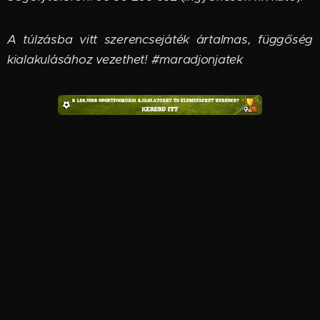
A túlzásba vitt szerencsejáték ártalmas, függőség
kialakulásához vezethet! #maradjonjatek