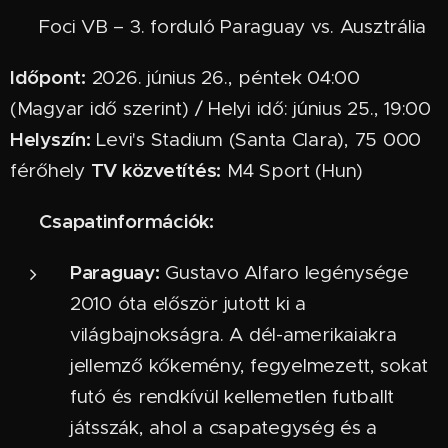
⚽ Foci VB – 3. forduló Paraguay vs. Ausztrália
Időpont:
2026. június 26., péntek 04:00
(Magyar idő szerint) / Helyi idő: június 25., 19:00
Helyszín:
Levi's Stadium (Santa Clara), 75 000
TV közvetítés:
férőhely
M4 Sport (Hun)
Csapatinformációk:
ℹ
Paraguay:
Gustavo Alfaro legénysége
2010 óta először jutott ki a
világbajnokságra. A dél-amerikaiakra
jellemző kőkemény, fegyelmezett, sokat
futó és rendkívül kellemetlen futballt
játsszák, ahol a csapategység és a