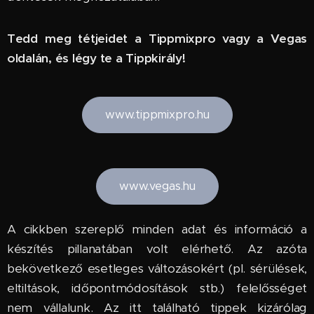
Tedd meg tétjeidet a Tippmixpro vagy a Vegas
oldalán, és légy te a Tippkirály!
www.tippmixpro.hu
www.vegas.hu
A cikkben szereplő minden adat és információ a
készítés pillanatában volt elérhető. Az azóta
bekövetkező esetleges változásokért (pl. sérülések,
eltiltások, időpontmódosítások stb.) felelősséget
nem vállalunk. Az itt található tippek kizárólag