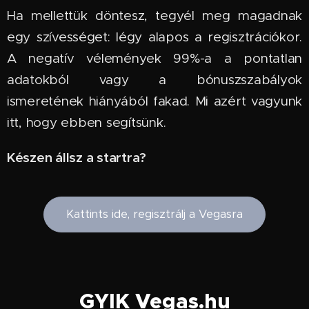
Ha mellettük döntesz, tegyél meg magadnak
egy szívességet: légy alapos a regisztrációkor.
A negatív vélemények 99%-a a pontatlan
adatokból vagy a bónuszszabályok
ismeretének hiányából fakad. Mi azért vagyunk
itt, hogy ebben segítsünk.
Készen állsz a startra?
Kattints ide, regisztrálj a Vegasra
GYIK Vegas.hu