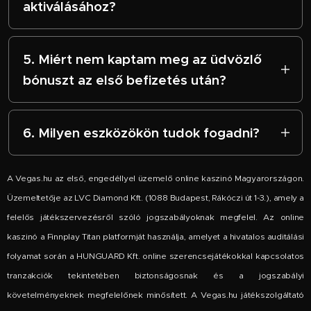
nyeremény.
aktiválásához?
munkanapot vesz igénybe, de bizonyos
Válasz:
A legtöbb esetben nincs szükség
online fizetési módoknál ez még gyorsabb
külön kódra, az ajánlatok a befizetési
lehet. A folyamat felgyorsítása érdekében
5. Miért nem kaptam meg az üdvözlő
felületen aktiválódnak. Bizonyos exkluzív
javasoljuk, hogy a regisztráció után azonnal
bónuszt az első befizetés után?
promóciókhoz azonban szükség lehet
végezd el az okmányok feltöltését
Válasz:
A leggyakoribb hiba, hogy a
egyedi kódra – ezeket a
Kuponkirály
(hitelesítés).
befizetési ablakban nem választják ki
felületén folyamatosan frissítjük, hogy ne
6. Milyen eszközökön tudok fogadni?
manuálisan a bónuszt a legördülő menüből.
maradj le semmiről.
Válasz:
A platform tökéletesen
Figyelj rá, hogy a tranzakció jóváhagyása
A Vegas.hu az első, engedéllyel üzemelő online kaszinó Magyarországon.
optimalizált minden eszközre. Legyen szó
előtt jelöld be a kívánt sportfogadási
Üzemeltetője az LVC Diamond Kft. (1088 Budapest, Rákóczi út 1-3.), amely a
asztali számítógépről, tabletről vagy
kedvezményt, mert utólagos jóváírásra
mobiltelefonról, a felület gyors és
felelős játékszervezésről szóló jogszabályoknak megfelel. Az online
nincs mindig lehetőség!
könnyen kezelhető, így bárhonnan
kaszinó a Finnplay Titan platformját használja, amelyet a hivatalos auditálási
követheted az eseményeket és a
folyamat során a HUNGUARD Kft. online szerencsejátékokkal kapcsolatos
szelvényeid alakulását.
tranzakciók tekintetében biztonságosnak és a jogszabályi
követelményeknek megfelelőnek minősített. A Vegas.hu játékszolgáltató