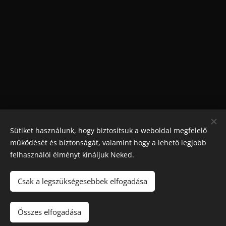
Sütiket használunk, hogy biztosítsuk a weboldal megfelelő
működését és biztonságát, valamint hogy a lehető legjobb
felhasználói élményt kínáljuk Neked.
Csak a legszükségesebbek elfogadása
Maradjon játék
!. A túlzásba vitt szerencsejáték ártalmas,
függőséget okozhat! 🔞
Összes elfogadása
Sütik