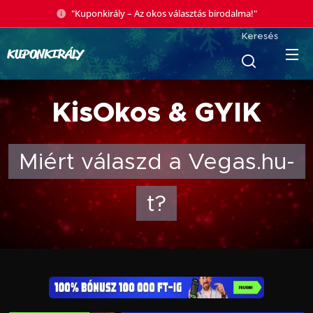
"Kuponkirály – Az okos választás birodalma!"
Keresés
KUPONKIRÁLY
KisOkos & GYIK
Miért válaszd a Vegas.hu-
t?