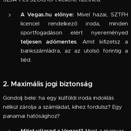
A Vegas.hu előnye:
Mivel hazai, SZTFH
licencel rendelkező iroda, minden
sportfogadáson elért nyereményed
teljesen adómentes
. Amit kifizetsz a
bankszámládra, az az utolsó forintig a
tiéd.
2. Maximális jogi biztonság
Gondolj bele: ha egy külföldi iroda indoklás
nélkül zárolja a számládat, kihez fordulsz? Egy
panamai hatósághoz?
Miért válaszd a Vegast?
Mert a magyar