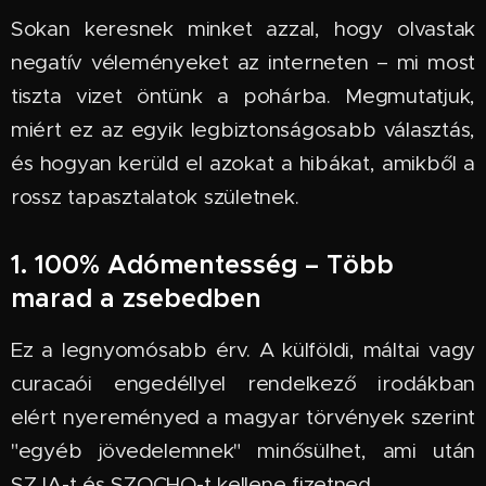
Sokan keresnek minket azzal, hogy olvastak
negatív véleményeket az interneten – mi most
tiszta vizet öntünk a pohárba. Megmutatjuk,
miért ez az egyik legbiztonságosabb választás,
és hogyan kerüld el azokat a hibákat, amikből a
rossz tapasztalatok születnek.
1. 100% Adómentesség – Több
marad a zsebedben
Ez a legnyomósabb érv. A külföldi, máltai vagy
curacaói engedéllyel rendelkező irodákban
elért nyereményed a magyar törvények szerint
"egyéb jövedelemnek" minősülhet, ami után
SZJA-t és SZOCHO-t kellene fizetned.