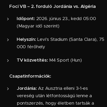
Foci VB – 2. forduló
Jordánia vs. Algéria
⚽
Időpont:
2026. június 23., kedd 05:00
(Magyar idő szerint)
Helyszín:
Levi's Stadium (Santa Clara), 75
000 férőhely
TV közvetítés:
M4 Sport (Hun)
Csapatinformációk:
ℹ️
Jordánia:
Az Ausztria elleni 3-1-es
vereség után létfontosságú lenne a
pontszerzés, hogy életben tartsák a