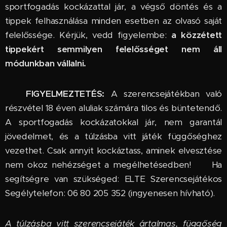
sportfogadás kockázattal jár, a végső döntés és a
tippek felhasználása minden esetben az olvasó saját
felelőssége. Kérjük, vedd figyelembe:
a közzétett
tippekért semmilyen felelősséget nem áll
módunkban vállalni.
🔞
FIGYELMEZTETÉS:
A szerencsejátékban való
részvétel 18 éven aluliak számára tilos és büntetendő.
A sportfogadás kockázatokkal jár, nem garantál
jövedelmet, és a túlzásba vitt játék függőséghez
vezethet. Csak annyit kockáztass, aminek elvesztése
nem okoz nehézséget a megélhetésedben! 🆘 Ha
segítségre van szükséged: ELTE Szerencsejátékos
Segélytelefon: 06 80 205 352 (ingyenesen hívható).
A túlzásba vitt szerencsejáték ártalmas, függőség