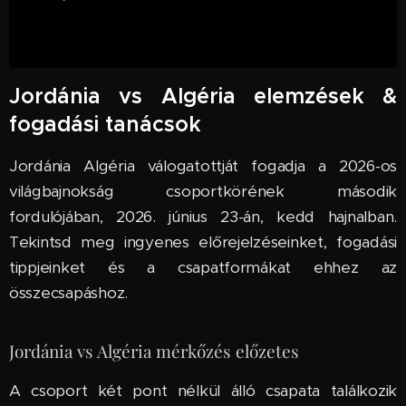
Jordánia vs Algéria elemzések &
fogadási tanácsok
Jordánia Algéria válogatottját fogadja a 2026-os
világbajnokság csoportkörének második
fordulójában, 2026. június 23-án, kedd hajnalban.
Tekintsd meg ingyenes előrejelzéseinket, fogadási
tippjeinket és a csapatformákat ehhez az
összecsapáshoz.
Jordánia vs Algéria mérkőzés előzetes
A csoport két pont nélkül álló csapata találkozik