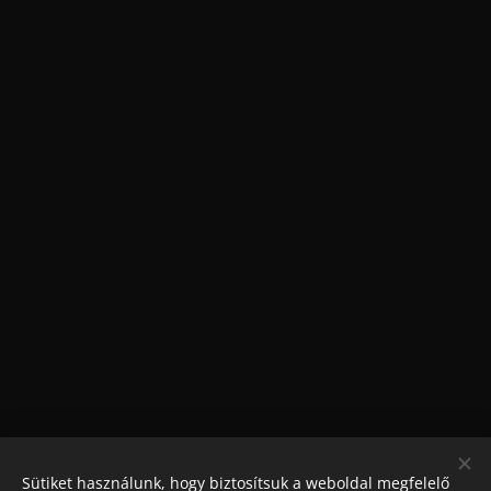
Sütiket használunk, hogy biztosítsuk a weboldal megfelelő