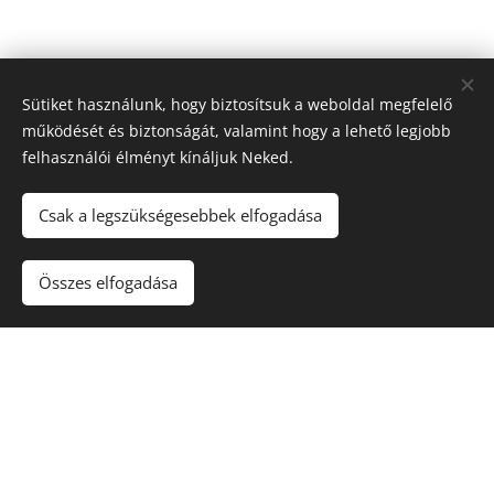
Sütiket használunk, hogy biztosítsuk a weboldal megfelelő
működését és biztonságát, valamint hogy a lehető legjobb
felhasználói élményt kínáljuk Neked.
Csak a legszükségesebbek elfogadása
Maradjon játék
!. A túlzásba vitt szerencsejáték ártalmas,
függőséget okozhat! 🔞
Összes elfogadása
Sütik
Kapcsolat
Rólunk
Nyereményjátékok
Blog
Kuponkirály Magazin
Felhasználási feltételek
Adatvédelmi szabályzat
Karrier
Gyakori kérdések (FAQ)
Affiliate nyilatkozat
Szerencsejáték és Felelősségvállalás