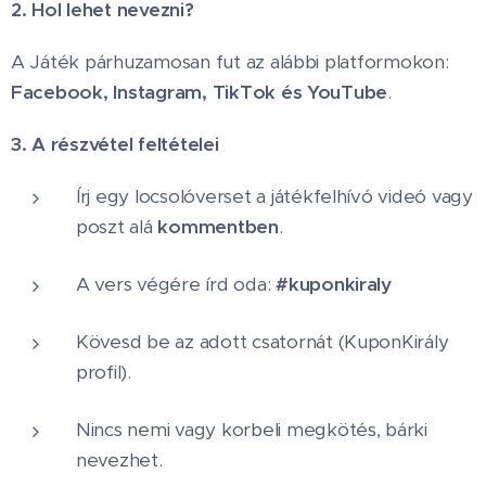
2. Hol lehet nevezni?
A Játék párhuzamosan fut az alábbi platformokon:
Facebook, Instagram, TikTok és YouTube
.
3. A részvétel feltételei
Írj egy locsolóverset a játékfelhívó videó vagy
poszt alá
kommentben
.
A vers végére írd oda:
#kuponkiraly
Kövesd be az adott csatornát (KuponKirály
profil).
Nincs nemi vagy korbeli megkötés, bárki
nevezhet.