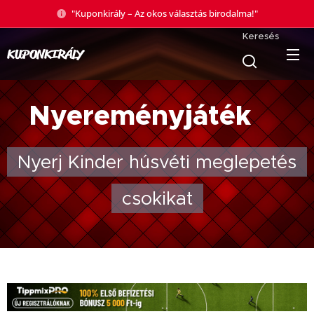
"Kuponkirály – Az okos választás birodalma!"
Keresés
KUPONKIRÁLY
Nyereményjáték
🎁
Nyerj Kinder húsvéti meglepetés
csokikat