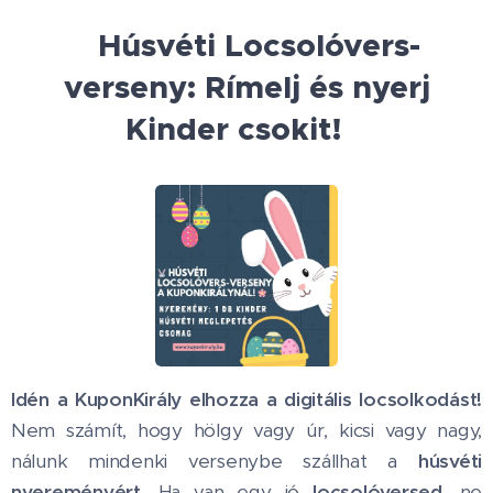
Húsvéti Locsolóvers-
🎁
verseny: Rímelj és nyerj
Kinder csokit!
🎁
Idén a KuponKirály elhozza a digitális locsolkodást!
Nem számít, hogy hölgy vagy úr, kicsi vagy nagy,
nálunk mindenki versenybe szállhat a
húsvéti
nyereményért
. Ha van egy jó
locsolóversed
, ne