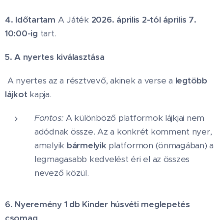
4. Időtartam
A Játék
2026. április 2-tól április 7.
10:00-ig
tart.
5. A nyertes kiválasztása
A nyertes az a résztvevő, akinek a verse a
legtöbb
lájkot
kapja.
Fontos:
A különböző platformok lájkjai nem
adódnak össze. Az a konkrét komment nyer,
amelyik
bármelyik
platformon (önmagában) a
legmagasabb kedvelést éri el az összes
nevező közül.
6. Nyeremény
1 db Kinder húsvéti meglepetés
csomag
.