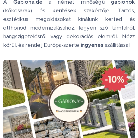
A
Gabiona.de
a német minőségű
gabionok
(kőkosarak) és
kerítések
szakértője. Tartós,
esztétikus megoldásokat kínálunk kerted és
otthonod modernizálásához, legyen szó támfalról,
hangszigetelésről vagy dekorációs elemről. Nézz
körül, és rendelj Európa-szerte
ingyenes
szállítással.