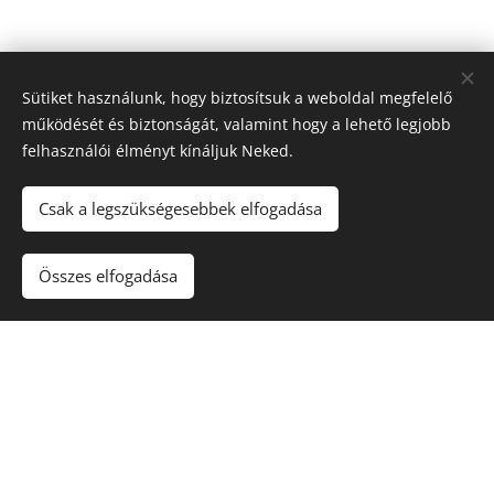
Sütiket használunk, hogy biztosítsuk a weboldal megfelelő
működését és biztonságát, valamint hogy a lehető legjobb
felhasználói élményt kínáljuk Neked.
Csak a legszükségesebbek elfogadása
Maradjon játék
!. A túlzásba vitt szerencsejáték ártalmas,
függőséget okozhat! 🔞
Összes elfogadása
Sütik
Kapcsolat
Rólunk
Nyereményjátékok
Blog
Kuponkirály Magazin
Felhasználási feltételek
Adatvédelmi szabályzat
Karrier
Gyakori kérdések (FAQ)
Affiliate nyilatkozat
Szerencsejáték és Felelősségvállalás
Hírlevél feliratkozás
Partnerprogram
Business Club