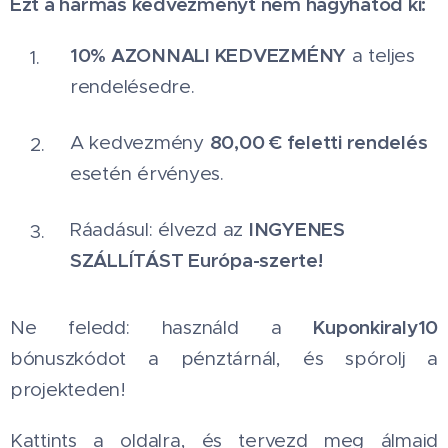
Ezt a hármas kedvezményt nem hagyhatod ki:
10% AZONNALI KEDVEZMÉNY
a teljes
rendelésedre.
80,00 € feletti rendelés
A kedvezmény
esetén érvényes.
INGYENES
Ráadásul: élvezd az
SZÁLLÍTÁST Európa-szerte!
Kuponkiraly10
Ne feledd: használd a
bónuszkódot a pénztárnál, és spórolj a
projekteden!
Kattints a oldalra, és tervezd meg álmaid