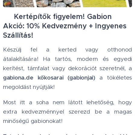
💎 Kertépítők figyelem! Gabion
Akció: 10% Kedvezmény + Ingyenes
Szállítás! 🌍
Készülj fel a kerted vagy otthonod
átalakítására! Ha tartós, modern és egyedi
kerítést, támfalat vagy dekorációt szeretnél, a
gabiona.de
kőkosarai (gabionjai)
a tökéletes
megoldást nyújtják!
Most itt a soha nem látott lehetőség, hogy
extra kedvezménnyel szerezd be a magas
minőségű gabionokat!