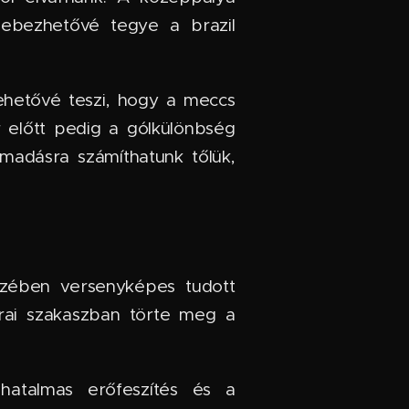
 sebezhetővé tegye a brazil
lehetővé teszi, hogy a meccs
ör előtt pedig a gólkülönbség
ámadásra számíthatunk tőlük,
szében versenyképes tudott
korai szakaszban törte meg a
hatalmas erőfeszítés és a