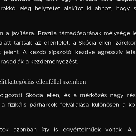
arokkó elég helyzetet alakítot ki ahhoz, hogy
m a javításra. Brazília támadósorának mélysége 
latt tartsák az ellenfelet, a Skócia elleni zárók
ót jelent. A kezdő sípszótól kezdve agresszív let
ragadják a kezdeményezést.
elit kategóriás ellenféllel szemben
dolgozott Skócia ellen, és a mérkőzés nagy ré
 fizikális párharcok felvállalása különösen a 
tok azonban így is egyértelműek voltak. A 