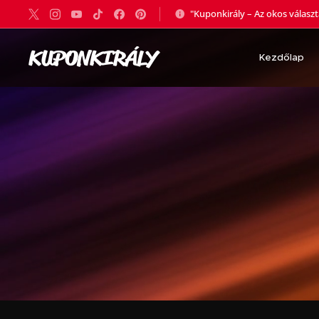
"Kuponkirály – Az okos válasz
KUPONKIRÁLY
Kezdőlap
