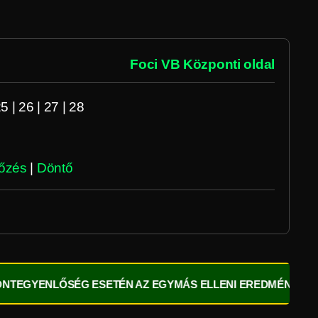
Foci VB Központi oldal
25
|
26
|
27
|
28
őzés
|
Döntő
ŐSÉG ESETÉN AZ EGYMÁS ELLENI EREDMÉNY DÖNT!
⚽