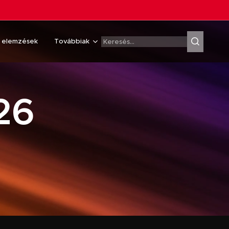
& elemzések
Továbbiak
26