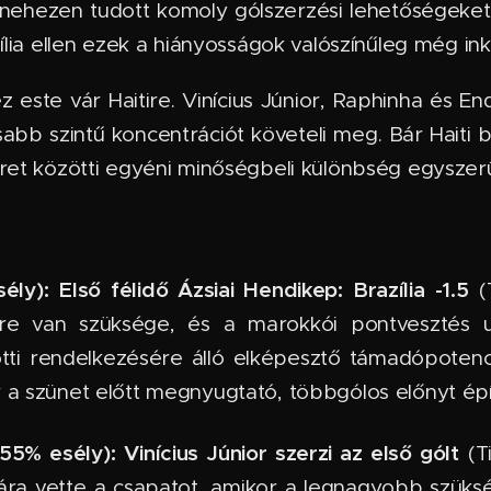
nehezen tudott komoly gólszerzési lehetőségeket ki
ília ellen ezek a hiányosságok valószínűleg még in
ste vár Haitire. Vinícius Júnior, Raphinha és End
bb szintű koncentrációt követeli meg. Bár Haiti 
eret közötti egyéni minőségbeli különbség egyszer
ély):
Első félidő Ázsiai Hendikep: Brazília -1.5
(T
 van szüksége, és a marokkói pontvesztés ut
lotti rendelkezésére álló elképesztő támadópoten
a szünet előtt megnyugtató, többgólos előnyt épít
(55% esély):
Vinícius Júnior szerzi az első gólt
(Ti
ára vette a csapatot, amikor a legnagyobb szükség