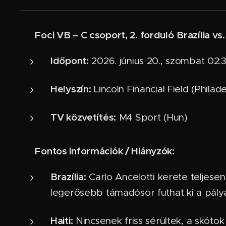
Foci VB – C csoport, 2. forduló
Brazília vs.
⚽
Időpont:
2026. június 20., szombat 02:3
Helyszín:
Lincoln Financial Field (Philad
TV közvetítés:
M4 Sport (Hun)
Fontos információk / Hiányzók:
ℹ️
Brazília:
Carlo Ancelotti kerete teljese
legerősebb támadósor futhat ki a pály
Haiti:
Nincsenek friss sérültek, a skótok