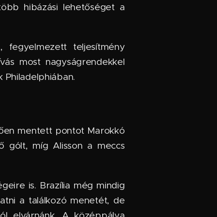
több hibázási lehetőséget a
, fegyelmezett teljesítmény
hívás most nagyságrendekkel
 Philadelphiában.
etően mentett pontot Marokkó
ítő gólt, míg Alisson a meccs
eire is. Brazília még mindig
atni a találkozó menetét, de
ól elvárnánk. A középpálya