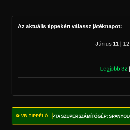
Az aktuális tippekért válassz játéknapot:
Június 11
|
12
Legjobb 32
⚽ VB TIPPÉLŐ
ÜNK!
⚽
OPTA SZUPERSZÁMÍTÓGÉP: SPANYOLORSZÁG A L