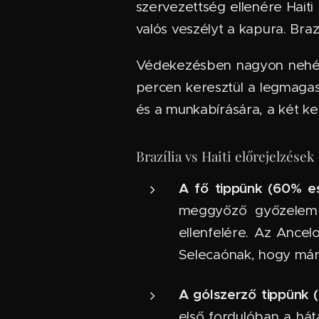
szervezettség ellenére Haiti 
valós veszélyt a kapura. Braz
Védekezésben nagyon nehéz e
percen keresztül a legmagasa
és a munkabírására, a két k
Brazília vs Haiti előrejelzések
A fő tippünk (60% es
meggyőző győzelemre
ellenfelére. Az Ance
Selecaónak, hogy már 
A gólszerző tippünk 
első fordulóban a hát