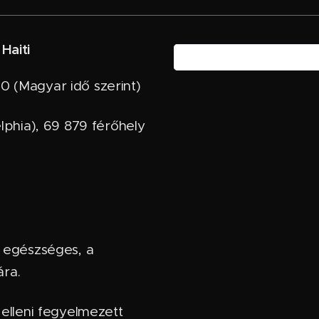
 Haiti
0 (Magyar idő szerint)
elphia), 69 879 férőhely
n egészséges, a
ára.
 elleni fegyelmezett