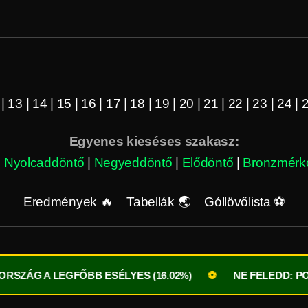
|
13
|
14
|
15
|
16
|
17
|
18
|
19
|
20
|
21
|
22
|
23
|
24
|
Egyenes kieséses szakasz:
|
Nyolcaddöntő
|
Negyeddöntő
|
Elődöntő
|
Bronzmérk
Eredmények 🔥
Tabellák 🌏
Góllövőlista ⚽
EGFŐBB ESÉLYES (16.02%)
⚽
NE FELEDD: PONTEGYENL