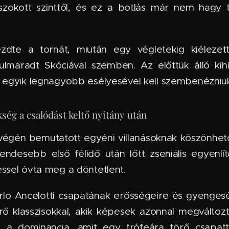
zokott szinttől, és ez a botlás már nem hagy 
ezdte a tornát, miután egy végletekig kiélezett
ulmaradt Skóciával szemben. Az előttük álló ki
a egyik legnagyobb esélyesével kell szembenézniük
kség a csalódást keltő nyitány után
t végén bemutatott egyéni villanásoknak köszönh
sendesebb első félidő után lőtt zseniális egyenl
ssel óvta meg a döntetlent.
rlo Ancelotti csapatának erősségeire és gyengeség
ő klasszisokkal, akik képesek azonnal megváltozt
z a dominancia, amit egy trófeára törő csapatt