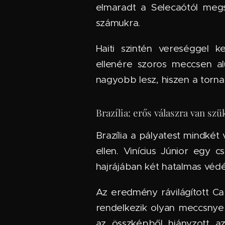
elmaradt a Selecaótól megs
számukra.
Haiti szintén vereséggel k
ellenére szoros meccsen al
nagyobb lesz, hiszen a torn
Brazília: erős válaszra van szü
Brazília a pályatest mindké
ellen. Vinícius Júnior egy c
hajrájában két hatalmas védé
Az eredmény rávilágított Ca
rendelkezik olyan meccsnyer
az összképből hiányzott a