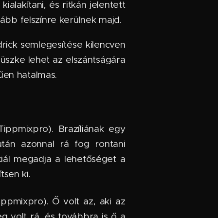
alakítani, és ritkán jelentett
kább felszínre kerülnek majd.
rick semlegesítése kilencven
büszke lehet az elszántságára
űen hatalmas.
ippmixpro). Brazíliának egy
án azonnal rá fog rontani
ciál megadja a lehetőséget a
sen ki.
ppmixpro). Ő volt az, aki az
 volt rá, és továbbra is ő a