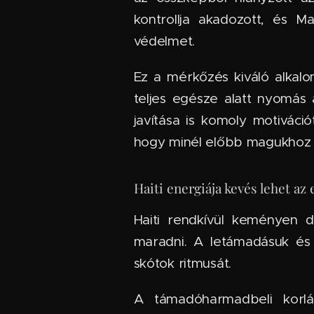
kontrollja akadozott, és M
védelmet.
Ez a mérkőzés kiváló alkalo
teljes egésze alatt nyomás a
javítása is komoly motiváci
hogy minél előbb magukhoz 
Haiti energiája kevés lehet az 
Haiti rendkívül keményen 
maradni. A letámadásuk és a
skótok ritmusát.
A támadóharmadbeli korlá