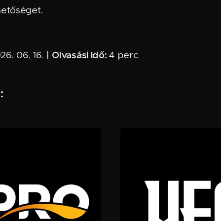
hetőséget.
Olvasási idő:
6. 06. 16. |
4 perc ✅
: