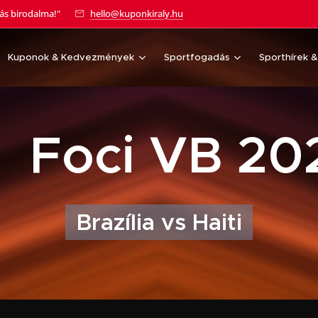
tás birodalma!"
hello@kuponkiraly.hu
Kuponok & Kedvezmények
Sportfogadás
Sporthírek 
 Foci VB 20
Brazília vs Haiti