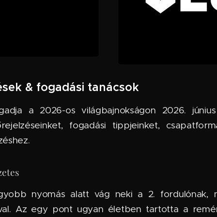
zések & fogadási tanácsok
fogadja a 2026-os világbajnokságon 2026. júniu
ejelzéseinket, fogadási tippjeinket, csapatfor
zéshez.
zetes
nagyobb nyomás alatt vág neki a 2. fordulónak,
val. Az egy pont ugyan életben tartotta a remé