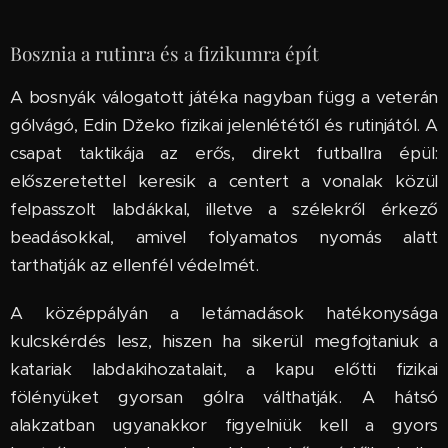
Bosznia a rutinra és a fizikumra épít
A bosnyák válogatott játéka nagyban függ a veterán
gólvágó, Edin Džeko fizikai jelenlététől és rutinjától. A
csapat taktikája az erős, direkt futballra épül:
előszeretettel keresik a centert a vonalak közül
felpasszolt labdákkal, illetve a szélekről érkező
beadásokkal, amivel folyamatos nyomás alatt
tarthatják az ellenfél védelmét.
A középpályán a letámadások hatékonysága
kulcskérdés lesz, hiszen ha sikerül megfojtaniuk a
katariak labdakihozatalait, a kapu előtti fizikai
fölényüket gyorsan gólra válthatják. A hátsó
alakzatban ugyanakkor figyelniük kell a gyors