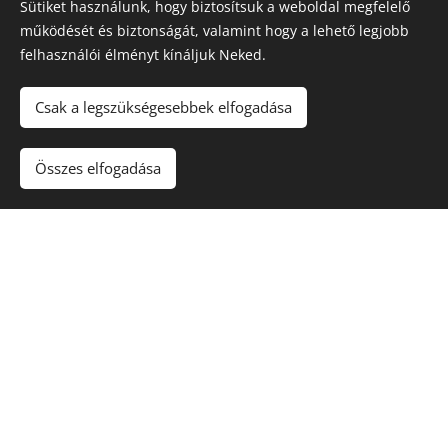
Sütiket használunk, hogy biztosítsuk a weboldal megfelelő
működését és biztonságát, valamint hogy a lehető legjobb
felhasználói élményt kínáljuk Neked.
Csak a legszükségesebbek elfogadása
Maradjon játék
!. A túlzásba vitt szerencsejáték ártalmas,
függőséget okozhat! 🔞
Összes elfogadása
Sütik
Kapcsolat
Rólunk
Nyereményjátékok
Blog
Kuponkirály Magazin
Felhasználási feltételek
Adatvédelmi szabályzat
Karrier
Gyakori kérdések (FAQ)
Affiliate nyilatkozat
Szerencsejáték és Felelősségvállalás
Hírlevél feliratkozás
Partnerprogram
Business Club
Üzemeltetői adatok és küldetésünk:
Tevékenységünk többrétű:
online tartalomszolgáltatás, vásárlási tanácsadás és