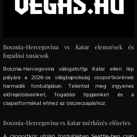
Bosznia-Hercegovina vs Katar elemzések és
fogadási tanácsok
Bosznia-Hercegovina válogatottja Katar ellen lép
pályára a 2026-os világbajnokság csoportkörének
harmadik fordulójában. Tekintsd meg ingyenes
előrejelzéseinket, fogadási tippjeinket és a
csapatformákat ehhez az összecsapáshoz.
Bosznia-Hercegovina vs Katar mérkőzés előzetes
A csoportkör utolsó fordulójában Seattle-ben csap