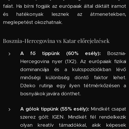
falat. Ha bírni fogják az európaiak által diktált iramot
és hatékonyak lesznek az átmenetekben,
meglepetést okozhatnak.
Bosznia-Hercegovina vs Katar előrejelzések
A fő tippünk (60% esély):
Bosznia-
Hercegovina nyer (1X2). Az európaiak fizikai
dominanciája és a kulcspozíciókban lévő
minőségi különbség döntő faktor lehet.
Džeko rutinja egy ilyen tétmérkőzésen a
bosnyákok javára dönthet.
A gólok tippünk (55% esély):
Mindkét csapat
szerez gólt: IGEN. Mindkét fél rendelkezik
olyan kreatív támadókkal, akik képesek