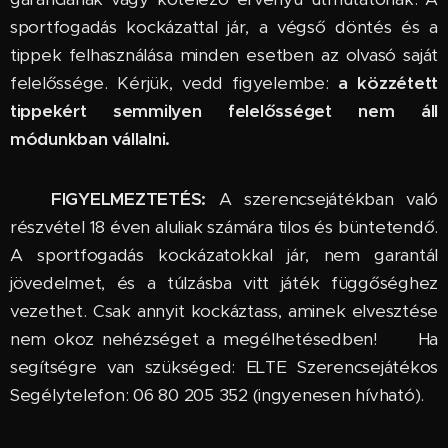
sportfogadás kockázattal jár, a végső döntés és a
tippek felhasználása minden esetben az olvasó saját
felelőssége. Kérjük, vedd figyelembe:
a közzétett
tippekért semmilyen felelősséget nem áll
módunkban vállalni.
🔞
FIGYELMEZTETÉS:
A szerencsejátékban való
részvétel 18 éven aluliak számára tilos és büntetendő.
A sportfogadás kockázatokkal jár, nem garantál
jövedelmet, és a túlzásba vitt játék függőséghez
vezethet. Csak annyit kockáztass, aminek elvesztése
nem okoz nehézséget a megélhetésedben! 🆘 Ha
segítségre van szükséged: ELTE Szerencsejátékos
Segélytelefon: 06 80 205 352 (ingyenesen hívható).