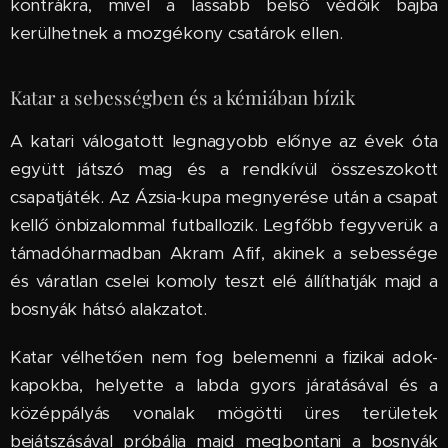
kontrákra, mivel a lassabb belső védőik bajba
kerülhetnek a mozgékony csatárok ellen.
Katar a sebességben és a kémiában bízik
A katari válogatott legnagyobb előnye az évek óta
együtt játszó mag és a rendkívül összeszokott
csapatjáték. Az Ázsia-kupa megnyerése után a csapat
kellő önbizalommal futballozik. Legfőbb fegyverük a
támadóharmadban Akram Afif, akinek a sebessége
és váratlan cselei komoly teszt elé állíthatják majd a
bosnyák hátsó alakzatot.
Katar vélhetően nem fog belemenni a fizikai adok-
kapokba, helyette a labda gyors járatásával és a
középpályás vonalak mögötti üres területek
bejátszásával próbálja majd megbontani a bosnyák