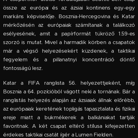
össze az európai és az ázsiai kontinens egy-egy
markáns képviselője. Bosznia-Hercegovina és Katar
mérkőzésén az európaiak számítanak a találkozó
esélyesének, amit a papírformát tükröző 1.59-es
szorzó is mutat. Mivel a harmadik körben a csapatok
már a végső helyezésekért küzdenek, a taktikai
fegyelem és a pillanatnyi koncentráció döntő
fontosságú lesz.
Katar a FIFA ranglista 56. helyezettjeként, míg
Bosznia a 64. pozícióból vágott neki a tornának. Bár a
ranglistás helyezés alapján az ázsiaiak állnak előrébb,
az európaiak keretének topligás tapasztalata és fizikai
ereje miatt a bukmékerek a balkániakat tartják
favoritnak. A két csapat eltérő stílusa kifejezetten
érdekes taktikai csatát ígér a Lumen Fielden.