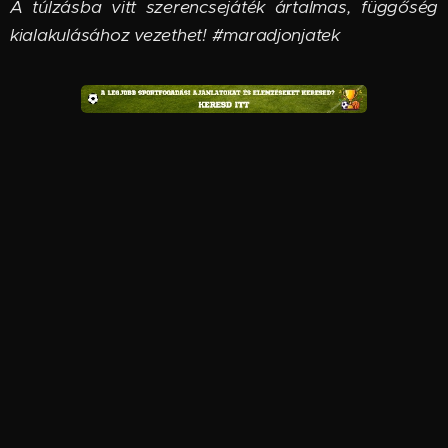
A túlzásba vitt szerencsejáték ártalmas, függőség
kialakulásához vezethet! #maradjonjatek