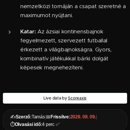
nemzetközi tornáján a csapat szeretné a
maximumot nyújtani.
Katar:
Az ázsiai kontinensbajnok
fegyelmezett, szervezett futballal
érkezett a világbajnokságra. Gyors,
kombinatív játékukkal bárki dolgát
képesek megnehezíteni.
Live data by
Scoreaxis
✍️
Szerző:
Tamás
|
📅
Frissítve:
2026. 08. 09.
|
⏱️
Olvasási idő:
4 perc ✅