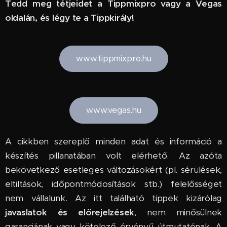
Tedd meg tétjeidet a Tippmixpro vagy a Vegas
oldalán, és légy te a Tippkirály!
www.tippmixpro.hu
www.vegas.hu
A cikkben szereplő minden adat és információ a
készítés pillanatában volt elérhető. Az azóta
bekövetkező esetleges változásokért (pl. sérülések,
eltiltások, időpontmódosítások stb.) felelősséget
nem vállalunk. Az itt található tippek kizárólag
javaslatok és előrejelzések
, nem minősülnek
garanciának vagy kötelező érvényű útmutatónak. A