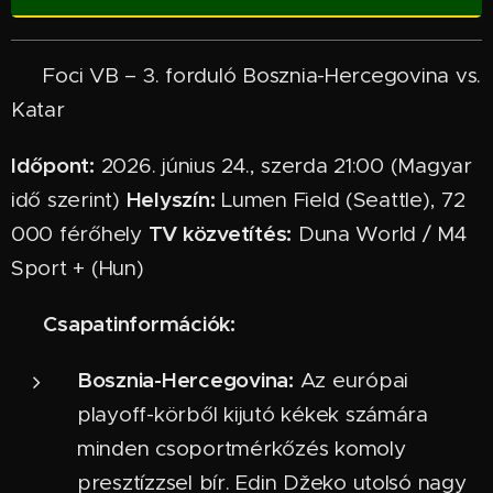
⚽ Foci VB – 3. forduló Bosznia-Hercegovina vs.
Katar
Időpont:
2026. június 24., szerda 21:00 (Magyar
Helyszín:
idő szerint)
Lumen Field (Seattle), 72
TV közvetítés:
000 férőhely
Duna World / M4
Sport + (Hun)
Csapatinformációk:
ℹ
Bosznia-Hercegovina:
Az európai
playoff-körből kijutó kékek számára
minden csoportmérkőzés komoly
presztízzsel bír. Edin Džeko utolsó nagy