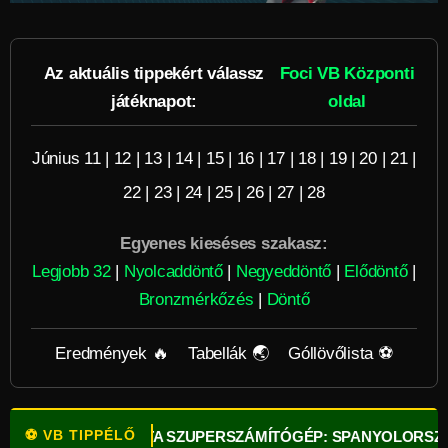
Az aktuális tippekért válassz
Foci VB Központi
játéknapot:
oldal
Június 11
|
12
|
13
|
14
|
15
|
16
|
17
|
18
|
19
|
20
|
21
|
22
|
23
|
24
|
25
|
26
|
27
|
28
Egyenes kieséses szakasz:
Legjobb 32
|
Nyolcaddöntő
|
Negyeddöntő
|
Elődöntő
|
Bronzmérkőzés
|
Döntő
Eredmények 🔥
Tabellák 🌏
Góllövőlista ⚽
⚽ VB TIPPÉLŐ
NK!
⚽
OPTA SZUPERSZÁMÍTÓGÉP: SPANYOLORSZÁG A LE