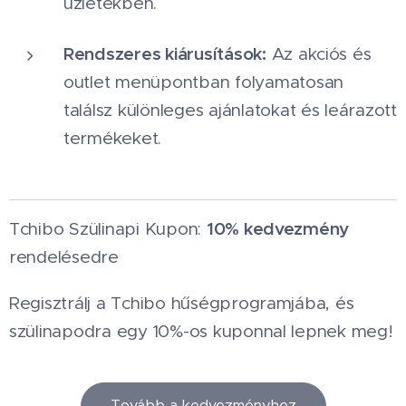
üzletekben.
Rendszeres kiárusítások:
Az akciós és
outlet menüpontban folyamatosan
találsz különleges ajánlatokat és leárazott
termékeket.
10% kedvezmény
Tchibo Szülinapi Kupon:
rendelésedre
Regisztrálj a Tchibo hűségprogramjába, és
szülinapodra egy 10%-os kuponnal lepnek meg!
Tovább a kedvezményhez