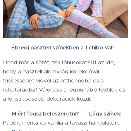
Ébredj pasztell színekben a Tchibo-val!
☁️
☁️
Unod már a sötét, téli tónusokat? Itt az idő,
hogy a Pasztell álomvilág kollekcióval
frissességet vigyél az otthonodba és a
ruhatáradba! Válogass a legpuhább textilek és
a legstílusosabb dekorációk közül.
Miért fogsz beleszeretni?
Lágy színek:
✨
🌸
Púder, menta és vanília a tavaszi hangulatért.