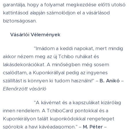
garantálja, hogy a folyamat megkezdése előtti utolsó
kattintásod alapján számolódjon el a vásárlásod
biztonságosan.
⭐ Vásárlói Vélemények
⭐⭐⭐⭐⭐ "Imádom a keddi napokat, mert mindig
akkor nézem meg az új Tchibo ruhákat és
lakásdekorációkat. A minőségben még sosem
csalódtam, a Kuponkirállyal pedig az ingyenes
szállítást is könnyen ki tudom használni!" –
B. Anikó
–
Ellenőrzött vásárló
⭐⭐⭐⭐⭐ "A kávémat és a kapszulákat kizárólag
innen rendelem. A TchiboCard pontokkal és a
Kuponkirályon talált kuponkódokkal rengeteget
spórolok a havi kávéadagomon." –
M. Péter
–