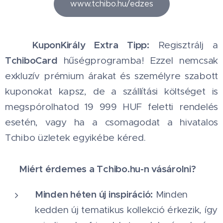
www.tchibo.hu/edzes
KuponKirály Extra Tipp:
🏆
Regisztrálj a
TchiboCard
hűségprogramba! Ezzel nemcsak
exkluzív prémium árakat és személyre szabott
kuponokat kapsz, de a szállítási költséget is
megspórolhatod 19 999 HUF feletti rendelés
esetén, vagy ha a csomagodat a hivatalos
Tchibo üzletek egyikébe kéred.
🚀 Miért érdemes a Tchibo.hu-n vásárolni?
Minden héten új inspiráció:
Minden
kedden új tematikus kollekció érkezik, így