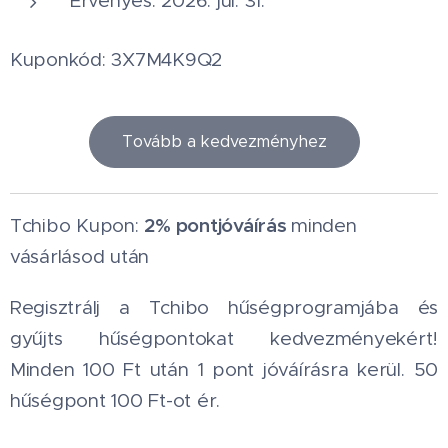
Érvényes: 2026. júl. 31.
Kuponkód: 3X7M4K9Q2
Tovább a kedvezményhez
2% pontjóváírás
Tchibo Kupon:
minden
vásárlásod után
Regisztrálj a Tchibo hűségprogramjába és
gyűjts hűségpontokat kedvezményekért!
Minden 100 Ft után 1 pont jóváírásra kerül. 50
hűségpont 100 Ft-ot ér.