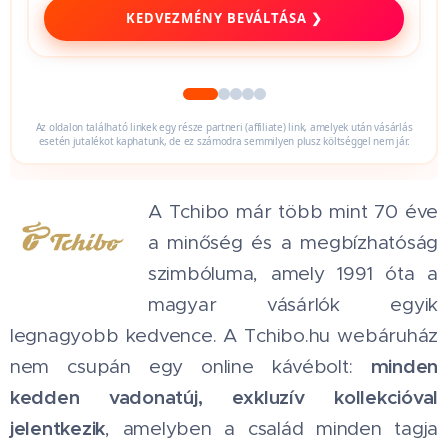
KEDVEZMÉNY BEVÁLTÁSA ❯
Az oldalon található linkek egy része partneri (affiliate) link, amelyek után vásárlás
esetén jutalékot kaphatunk, de ez számodra semmilyen plusz költséggel nem jár.
A Tchibo már több mint 70 éve
a minőség és a megbízhatóság
szimbóluma, amely 1991 óta a
magyar vásárlók egyik
legnagyobb kedvence. A Tchibo.hu webáruház
minden
nem csupán egy online kávébolt:
kedden vadonatúj, exkluzív kollekcióval
jelentkezik
, amelyben a család minden tagja