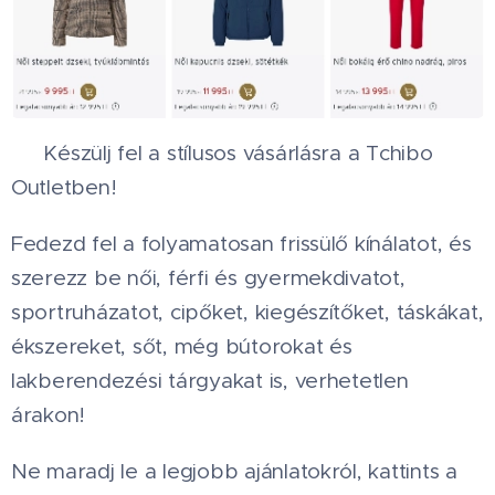
🛍️ Készülj fel a stílusos vásárlásra a Tchibo
Outletben! 🥳
Fedezd fel a folyamatosan frissülő kínálatot, és
szerezz be női, férfi és gyermekdivatot,
sportruházatot, cipőket, kiegészítőket, táskákat,
ékszereket, sőt, még bútorokat és
lakberendezési tárgyakat is, verhetetlen
árakon!
Ne maradj le a legjobb ajánlatokról, kattints a