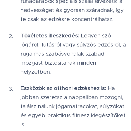
ruhadarabok speciális szálai elvezetik a
nedvességet és gyorsan száradnak, így
te csak az edzésre koncentrálhatsz.
Tökéletes illeszkedés:
Legyen szó
jógáról, futásról vagy súlyzós edzésről, a
rugalmas szabásvonalak szabad
mozgást biztosítanak minden
helyzetben.
Eszközök az otthoni edzéshez is:
Ha
jobban szeretsz a nappaliban mozogni,
találsz nálunk jógamatracokat, súlyzókat
és egyéb praktikus fitnesz kiegészítőket
is.