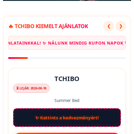
🔥 TCHIBO KIEMELT AJÁNLATOK
❮
❯
 MINDIG KUPON NAPOK VANNAK! ✨ CSAPJ LE A LEGJOBB
TCHIBO
⏳ LEJÁR: 2026-08-10
Summer Bed
✨ Kattints a kedvezményért!