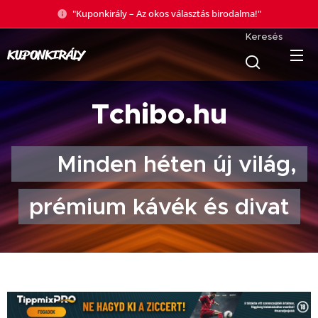
"Kuponkirály – Az okos választás birodalma!"
Keresés
KUPONKIRÁLY
Tchibo.hu
☕ Minden héten új világ,
prémium kávék és divat