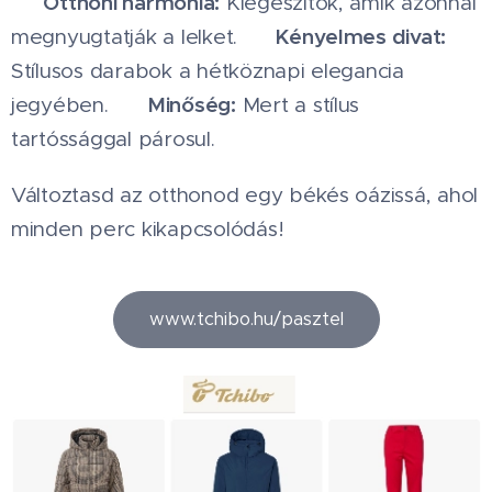
Otthoni harmónia:
🏠
Kiegészítők, amik azonnal
Kényelmes divat:
megnyugtatják a lelket. 👗
Stílusos darabok a hétköznapi elegancia
Minőség:
jegyében. 💎
Mert a stílus
tartóssággal párosul.
Változtasd az otthonod egy békés oázissá, ahol
minden perc kikapcsolódás!
www.tchibo.hu/pasztel