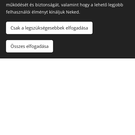
működését és biztonságát, valamint hogy a lehető legjobb
felhasználói élményt kínáljuk Neked.
Csak a legszükségesebbek elfogadása
Maradjon játék
!. A túlzásba vitt szerencsejáték ártalmas,
függőséget okozhat! 🔞
Összes elfogadása
Sütik
Kapcsolat
Rólunk
Nyereményjátékok
Blog
Kuponkirály Magazin
Felhasználási feltételek
Adatvédelmi szabályzat
Karrier
Gyakori kérdések (FAQ)
Affiliate nyilatkozat
Szerencsejáték és Felelősségvállalás
Hírlevél feliratkozás
Partnerprogram
Business Club
Üzemeltetői adatok és küldetésünk:
Tevékenységünk többrétű:
online tartalomszolgáltatás, vásárlási tanácsadás és
kedvezménykutatás. A KuponKirály független csapata elkötelezett a