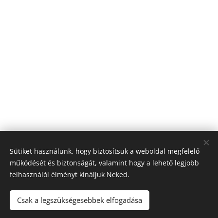
Sütiket használunk, hogy biztosítsuk a weboldal megfelelő
működését és biztonságát, valamint hogy a lehető legjobb
felhasználói élményt kínáljuk Neked.
Csak a legszükségesebbek elfogadása
Maradjon játék
!. A túlzásba vitt szerencsejáték ártalmas,