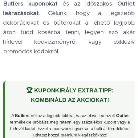
Butlers kuponokat
Outlet
és az időszakos
leárazásokat
. Célunk, hogy a legszebb
dekorációkat és bútorokat a lehető legjobb
áron tudd kosárba tenni, legyen szó akár
hírlevél kedvezményről vagy exkluzív
promóciós kódokról.
🏆 KUPONKIRÁLY EXTRA TIPP:
KOMBINÁLD AZ AKCIÓKAT!
A
Butlers
-nél az a legjobb taktika, ha az eleve leárazott
Outlet
termékekre próbálsz meg rátenni egy százalékos kupont vagy a
hírlevél kódot. Ezzel a módszerrel gyakran a bolti ár töredékéért
juthatsz hozzá prémium kiegészítőkhöz!