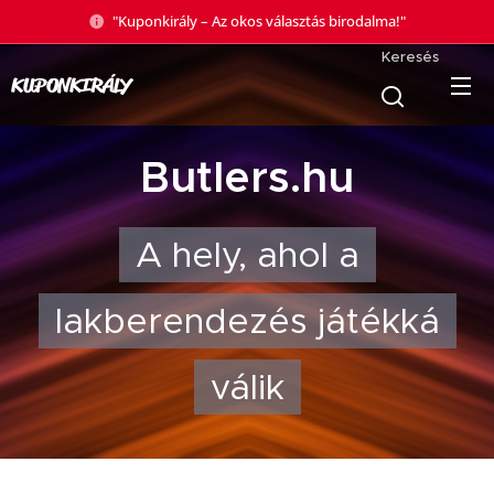
"Kuponkirály – Az okos választás birodalma!"
Keresés
KUPONKIRÁLY
Butlers.hu
A hely, ahol a
lakberendezés játékká
válik