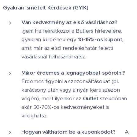
Gyakran Ismételt Kérdések (GYIK)
Van kedvezmény az első vásárláshoz?
🎁
Igen! Ha feliratkozol a Butlers hírlevelére,
gyakran küldenek egy
10-15%-os kupont
,
amit már az első rendeléshatár feletti
vásárlásnál felhasználhatsz.
Mikor érdemes a legnagyobbat spórolni?
💰
Érdemes figyelni a szezonváltásokat (pl.
karácsony után vagy a nyári kerti szezon
végén), mert ilyenkor az
Outlet
szekcióban
akár 50-70%-os kedvezményeket is
kifoghatsz.
Hogyan válthatom be a kuponkódot?
🏷️ A