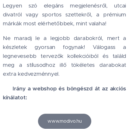
Legyen szó elegáns megjelenésről, utcai
divatról vagy sportos szettekről, a prémium
márkák most elérhetőbbek, mint valaha! ✨👗
Ne maradj le a legjobb darabokról, mert a
készletek gyorsan fogynak! Válogass a
legnevesebb tervezők kollekcióiból és találd
meg a stílusodhoz illő tökéletes darabokat
extra kedvezménnyel.
Irány a webshop és böngészd át az akciós
👇
kínálatot:
www.modivo.hu