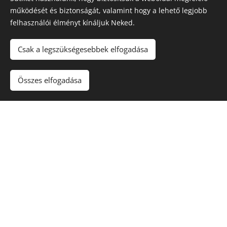
működését és biztonságát, valamint hogy a lehető legjobb
felhasználói élményt kínáljuk Neked.
Csak a legszükségesebbek elfogadása
Maradjon játék
!. A túlzásba vitt szerencsejáték ártalmas,
függőséget okozhat! 🔞
Összes elfogadása
Sütik
Kapcsolat
Rólunk
Nyereményjátékok
Blog
Kuponkirály Magazin
Felhasználási feltételek
Adatvédelmi szabályzat
Karrier
Gyakori kérdések (FAQ)
Affiliate nyilatkozat
Szerencsejáték és Felelősségvállalás
Hírlevél feliratkozás
Partnerprogram
Business Club
Üzemeltetői adatok és küldetésünk:
Tevékenységünk többrétű:
online tartalomszolgáltatás, vásárlási tanácsadás és