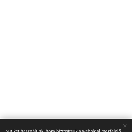
Sütiket használunk, hogy biztosítsuk a weboldal megfelelő