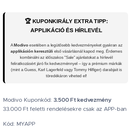
🏆 KUPONKIRÁLY EXTRA TIPP:
APPLIKÁCIÓ ÉS HÍRLEVÉL
A
Modivo
esetében a legütősebb kedvezményeket gyakran az
applikáción keresztüli
első vásárlásnál kapod meg. Érdemes
kombinálni az időszakos "Sale" ajánlatokat a hírlevél
feliratkozásért járó fix kedvezménnyel – így a prémium márkák
(mint a Guess, Karl Lagerfeld vagy Tommy Hilfiger) darabjait is
töredékáron viheted el!
3.500 Ft kedvezmény
Modivo Kuponkód:
33.000 Ft feletti rendelésekre csak az APP-ban
Kód: MYAPP