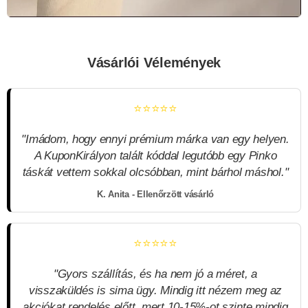
Vásárlói Vélemények
⭐⭐⭐⭐⭐
"Imádom, hogy ennyi prémium márka van egy helyen.
A KuponKirályon talált kóddal legutóbb egy Pinko
táskát vettem sokkal olcsóbban, mint bárhol máshol."
K. Anita - Ellenőrzött vásárló
⭐⭐⭐⭐⭐
"Gyors szállítás, és ha nem jó a méret, a
visszaküldés is sima ügy. Mindig itt nézem meg az
akciókat rendelés előtt, mert 10-15%-ot szinte mindig