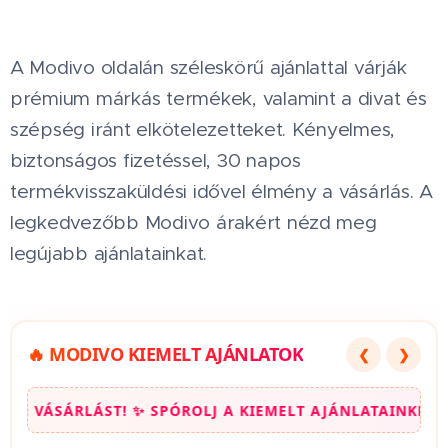
A Modivo oldalán széleskörű ajánlattal várják
prémium márkás termékek, valamint a divat és
szépség iránt elkötelezetteket. Kényelmes,
biztonságos fizetéssel, 30 napos
termékvisszaküldési idővel élmény a vásárlás. A
legkedvezőbb Modivo árakért nézd meg
legújabb ajánlatainkat.
🔥 MODIVO KIEMELT AJÁNLATOK
❮
❯
! ✨ SPÓROLJ A KIEMELT AJÁNLATAINKKAL! ✨ NÁLUNK M