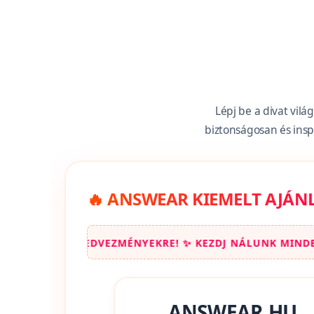
Lépj be a divat vil
biztonságosan és insp
🔥 ANSWEAR KIEMELT AJÁN
NYEKRE! ✨ KEZDJ NÁLUNK MINDEN VÁSÁRLÁST! ✨ SPÓRO
ANSWEAR.HU