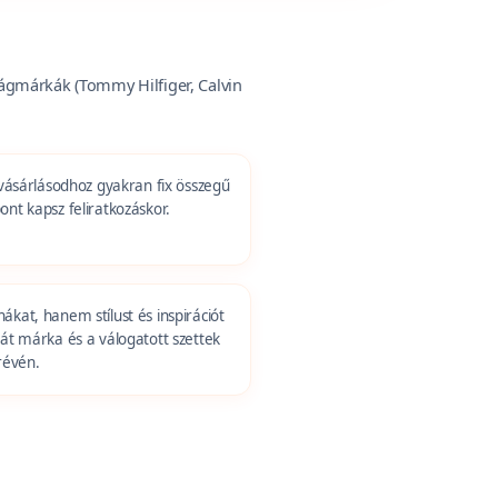
ágmárkák (Tommy Hilfiger, Calvin
vásárlásodhoz gyakran fix összegű
ont kapsz feliratkozáskor.
kat, hanem stílust és inspirációt
ját márka és a válogatott szettek
révén.