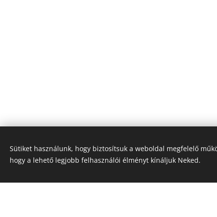
Sütiket használunk, hogy biztosítsuk a weboldal megfelelő műkö
hogy a lehető legjobb felhasználói élményt kínáljuk Neked.
Maradjon já
Kapcsolat
Rólunk
Nyereményj