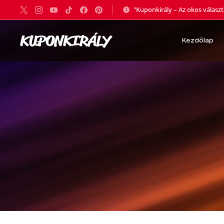
"Kuponkirály – Az okos válasz
KUPONKIRÁLY
Kezdőlap