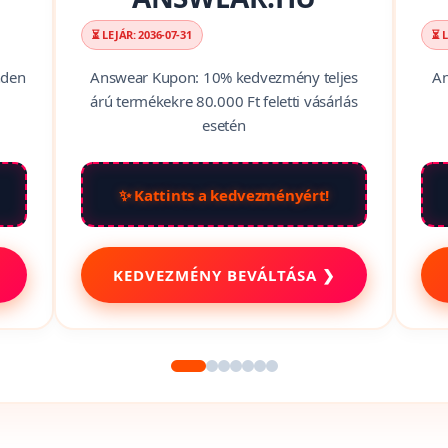
⏳ LEJÁR: 2036-07-31
⏳ L
nden
Answear Kupon: 10% kedvezmény teljes
An
árú termékekre 80.000 Ft feletti vásárlás
esetén
✨ Kattints a kedvezményért!
KEDVEZMÉNY BEVÁLTÁSA ❯