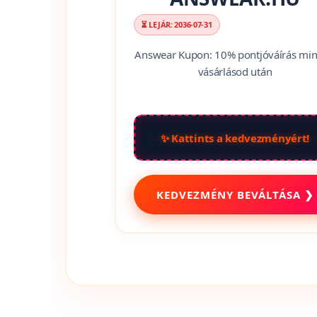
⏳ LEJÁR: 2036-07-31
Answear Kupon: 10% pontjóváírás mi
vásárlásod után
✨ Kattints a kedvezményért!
KEDVEZMÉNY BEVÁLTÁSA ❯