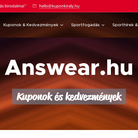
tás birodalma!"
hello@kuponkiraly.hu
Kuponok & Kedvezmények
Sportfogadás
Sporthírek 
Answear.hu
Kuponok és kedvezmények