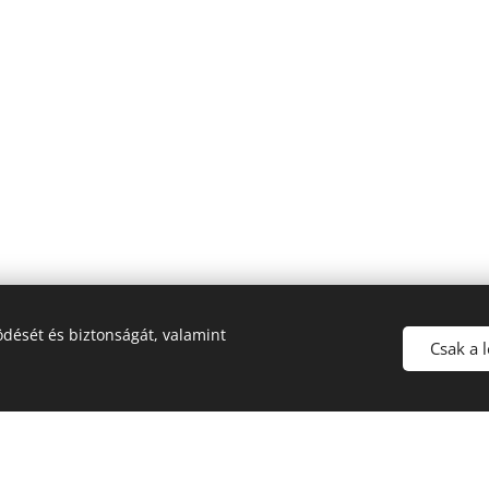
dését és biztonságát, valamint
Csak a 
ték
!. A túlzásba vitt szerencsejáték ártalmas, függőséget okozha
átékok
Blog
Kuponkirály Magazin
Felhasználási feltételek