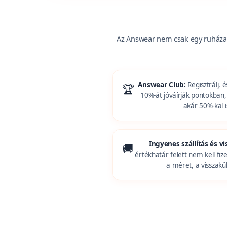
Az Answear nem csak egy ruházat
Answear Club:
Regisztrálj,
🏆
10%-át jóváírják pontokban,
akár 50%-kal 
Ingyenes szállítás és v
🚚
értékhatár felett nem kell fize
a méret, a visszakü