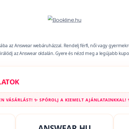
ágába az Answear webáruházzal. Rendelj férfi, női vagy gyermek
irálódj az Answear oldalán. Gyere és nézd meg a legújabb kup
LATOK
LJ A KIEMELT AJÁNLATAINKKAL! ✨ NÁLUNK MINDIG KUPO
ANSWEAR.HU