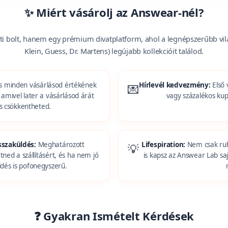
✨ Miért vásárolj az Answear-nél?
i bolt, hanem egy prémium divatplatform, ahol a legnépszerűbb vil
Klein, Guess, Dr. Martens) legújabb kollekcióit találod.
 és minden vásárlásod értékének
Hírlevél kedvezmény:
Első 
💌
 amivel later a vásárlásod árát
vagy százalékos kup
is csökkentheted.
isszaküldés:
Meghatározott
Lifespiration:
Nem csak ruhá
💡
tned a szállításért, és ha nem jó
is kapsz az Answear Lab sa
ldés is pofonegyszerű.
❓ Gyakran Ismételt Kérdések