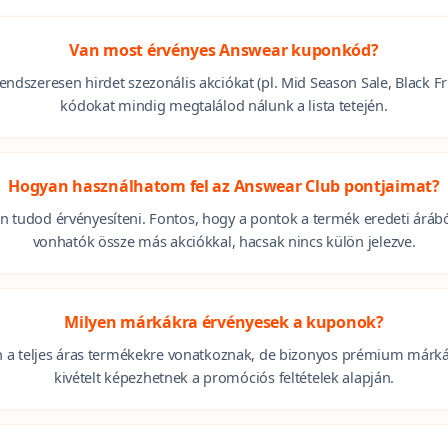
Van most érvényes Answear kuponkód?
endszeresen hirdet szezonális akciókat (pl. Mid Season Sale, Black Fri
kódokat mindig megtalálod nálunk a lista tetején.
Hogyan használhatom fel az Answear Club pontjaimat?
an tudod érvényesíteni. Fontos, hogy a pontok a termék eredeti áráb
vonhatók össze más akciókkal, hacsak nincs külön jelezve.
Milyen márkákra érvényesek a kuponok?
 a teljes áras termékekre vonatkoznak, de bizonyos prémium márkák 
kivételt képezhetnek a promóciós feltételek alapján.