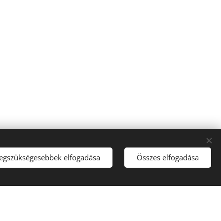
legszükségesebbek elfogadása
Összes elfogadása
t! 🔞
Sütik
Adatvédelmi szabályzat
Karrier