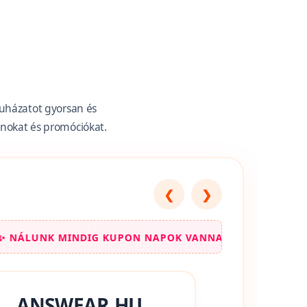
ruházatot gyorsan és
onokat és promóciókat.
❮
❯
N NAPOK VANNAK! ✨ CSAPJ LE A LEGJOBB KEDVEZMÉNYE
ANSWEAR.HU