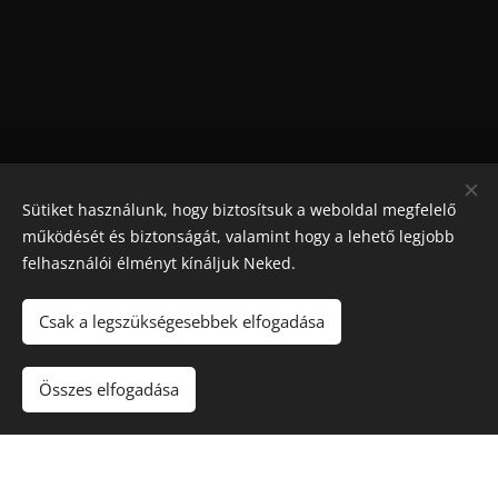
Sütiket használunk, hogy biztosítsuk a weboldal megfelelő
működését és biztonságát, valamint hogy a lehető legjobb
felhasználói élményt kínáljuk Neked.
Csak a legszükségesebbek elfogadása
Maradjon játék
!. A túlzásba vitt szerencsejáték ártalmas,
függőséget okozhat! 🔞
Összes elfogadása
Sütik
Kapcsolat
Rólunk
Nyereményjátékok
Blog