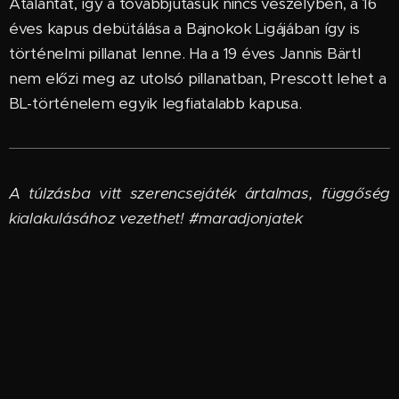
Atalantát, így a továbbjutásuk nincs veszélyben, a 16
éves kapus debütálása a Bajnokok Ligájában így is
történelmi pillanat lenne. Ha a 19 éves Jannis Bärtl
nem előzi meg az utolsó pillanatban, Prescott lehet a
BL-történelem egyik legfiatalabb kapusa.
A túlzásba vitt szerencsejáték ártalmas, függőség
kialakulásához vezethet! #maradjonjatek