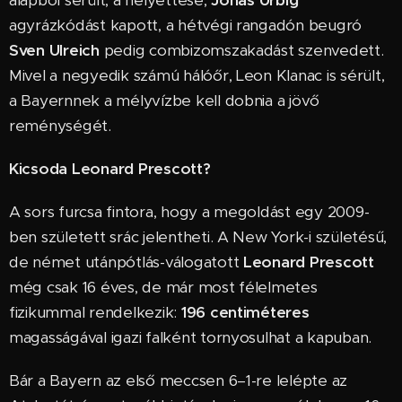
alapból sérült, a helyettese,
Jonas Urbig
agyrázkódást kapott, a hétvégi rangadón beugró
Sven Ulreich
pedig combizomszakadást szenvedett.
Mivel a negyedik számú hálóőr, Leon Klanac is sérült,
a Bayernnek a mélyvízbe kell dobnia a jövő
reménységét.
Kicsoda Leonard Prescott?
A sors furcsa fintora, hogy a megoldást egy 2009-
ben született srác jelentheti. A New York-i születésű,
de német utánpótlás-válogatott
Leonard Prescott
még csak 16 éves, de már most félelmetes
fizikummal rendelkezik:
196 centiméteres
magasságával igazi falként tornyosulhat a kapuban.
Bár a Bayern az első meccsen 6–1-re lelépte az