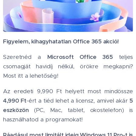
Figyelem, kihagyhatatlan Office 365 akció!
💻
Microsoft Office 365
Szeretnéd a
teljes
csomagját havidíj nélkül, örökre megkapni?
Most itt a lehetőség!
Az eredeti 9,990 Ft helyett most mindössze
4,990 Ft
5
-ért a tiéd lehet a licensz, amivel akár
eszközön
(PC, Mac, tablet, okostelefon) is
használhatod a programokat!
Ráadásul most limitált ideig Windows 11 Pro-t is