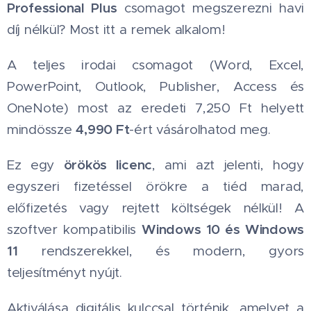
Professional Plus
csomagot megszerezni havi
díj nélkül? Most itt a remek alkalom! 🤩
A teljes irodai csomagot (Word, Excel,
PowerPoint, Outlook, Publisher, Access és
OneNote) most az eredeti 7,250 Ft helyett
4,990 Ft
mindössze
-ért vásárolhatod meg.
örökös licenc
Ez egy
, ami azt jelenti, hogy
egyszeri fizetéssel örökre a tiéd marad,
előfizetés vagy rejtett költségek nélkül! A
Windows 10 és Windows
szoftver kompatibilis
11
rendszerekkel, és modern, gyors
teljesítményt nyújt.
Aktiválása digitális kulccsal történik, amelyet a