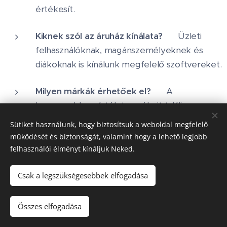
értékesít.
Kiknek szól az áruház kínálata?
👥 Üzleti
felhasználóknak, magánszemélyeknek és
diákoknak is kínálunk megfelelő szoftvereket.
Milyen márkák érhetőek el?
🏆 A
legnagyobb gyártók termékeit találja meg,
köztük a Microsoftot, az Adobe-t, a Corel-t és
Sütiket használunk, hogy biztosítsuk a weboldal megfelelő
az Autodesk-et.
működését és biztonságát, valamint hogy a lehető legjobb
felhasználói élményt kínáljuk Neked.
Vásárlói Vélemények
Csak a legszükségesebbek elfogadása
⭐⭐⭐⭐⭐ "Gyorsan megkaptam a
licenckulcsot, a telepítés zökkenőmentes
Összes elfogadása
volt. Végre nyugodt vagyok, hogy jogtiszta