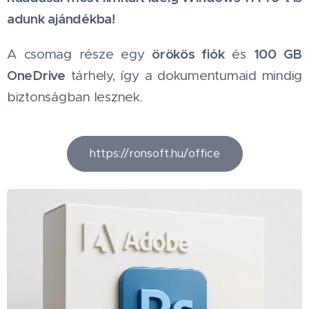
adunk ajándékba!
örökös fiók
100 GB
A csomag része egy
és
OneDrive
tárhely, így a dokumentumaid mindig
biztonságban lesznek.
https://ronsoft.hu/office