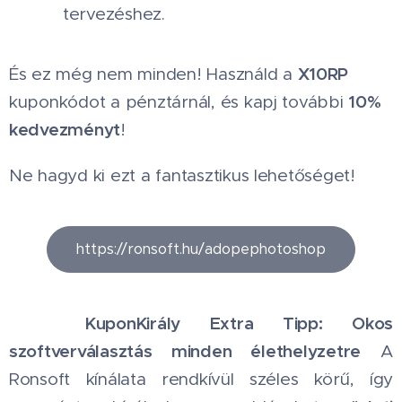
tervezéshez.
X10RP
És ez még nem minden! Használd a
10%
kuponkódot a pénztárnál, és kapj további
kedvezményt
!
Ne hagyd ki ezt a fantasztikus lehetőséget! 🚀
https://ronsoft.hu/adopephotoshop
KuponKirály Extra Tipp: Okos
🏆
szoftverválasztás minden élethelyzetre
A
Ronsoft kínálata rendkívül széles körű, így