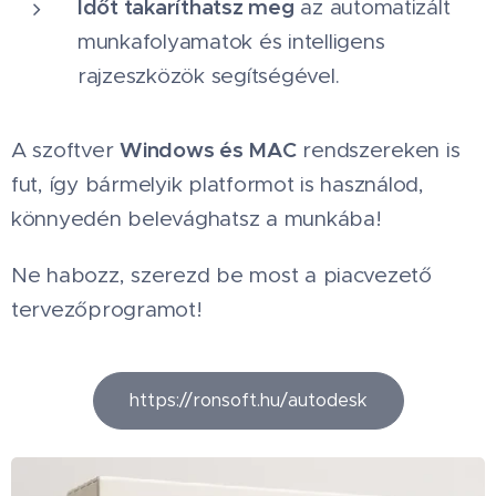
Időt takaríthatsz meg
az automatizált
munkafolyamatok és intelligens
rajzeszközök segítségével.
Windows és MAC
A szoftver
rendszereken is
fut, így bármelyik platformot is használod,
könnyedén belevághatsz a munkába!
Ne habozz, szerezd be most a piacvezető
tervezőprogramot! 🚀
https://ronsoft.hu/autodesk