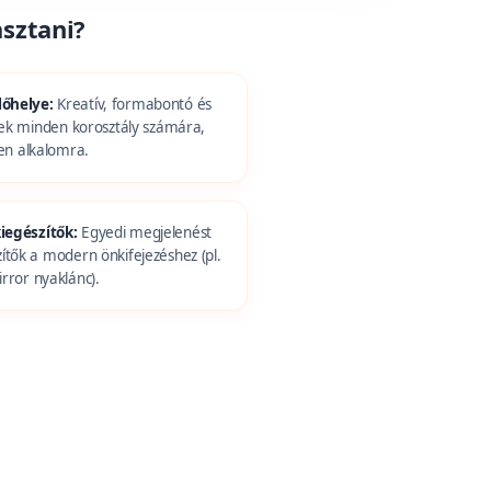
sztani?
lőhelye:
Kreatív, formabontó és
k minden korosztály számára,
en alkalomra.
iegészítők:
Egyedi megjelenést
zítők a modern önkifejezéshez (pl.
irror nyaklánc).