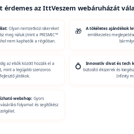
rt érdemes az IttVeszem webáruházát vála
lat:
Olyan nemzetközi sikereket
A tökéletes ajándékok le
🎁
álsz meg náluk (mint a PRISMIC™
emlékezetes meglepetése
shol nem kaphatók a régióban.
bármily
ig az elsők között hozzák el a
Innovatív divat és tech k
💍
t, mint a legújabb szenzoros
biztosító ékszerek és kiegés
fejlesztő játékok.
Infinity m
ízható webshop:
Gyors
 vásárlási folyamat és segítőkész