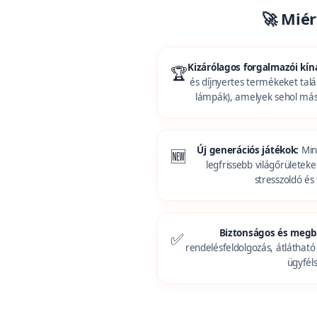
🚀 Mié
Kizárólagos forgalmazói kíná
🏆
és díjnyertes termékeket tal
lámpák), amelyek sehol má
Új generációs játékok:
Mind
🆕
legfrissebb világőrületeke
stresszoldó és 
Biztonságos és megb
✅
rendelésfeldolgozás, átlátható