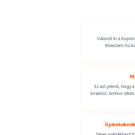
ügyféls
Válaszd ki a Kuponk
ittveszem.hu k
Mi
Ez azt jelenti, hogy
kirakóst. Amikor elké