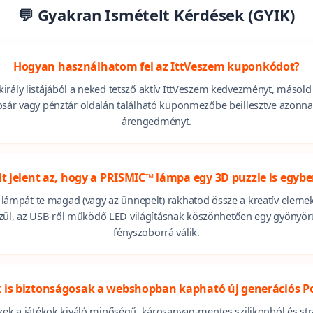
zolgálat.
💬 Gyakran Ismételt Kérdések (GYIK)
Hogyan használhatom fel az IttVeszem kuponkódot?
irály listájából a neked tetsző aktív IttVeszem kedvezményt, másold
osár vagy pénztár oldalán található kuponmezőbe beillesztve azonnal
árengedményt.
t jelent az, hogy a PRISMIC™ lámpa egy 3D puzzle is egyb
 a lámpát te magad (vagy az ünnepelt) rakhatod össze a kreatív elemek
szül, az USB-ről működő LED világításnak köszönhetően egy gyönyör
fényszoborrá válik.