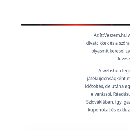
Az IttVeszem.hu w
divatcikkek és a szór
olyasmit keresel s
leves
A webshop leg
játékújdonságként má
időtöltés, de utána e
elvarázsol. Ráadás
Szlovákiában, így iga