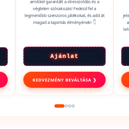
valamit, ami leköti a figyelmedet és
kikapcsol? 😉 Az Ittveszem.hu Szenzoros
örö
játék kategóriája tele van olyan kütyükkel,
fel
amikkel garantált a stresszoldás és a
végtelen szórakozás! Fedezd fel a
legmenőbb szenzoros játékokat, és add át
jel
magad a tapintás élményének! 👇
a
le
Ajánlat
KEDVEZMÉNY BEVÁLTÁSA ❯