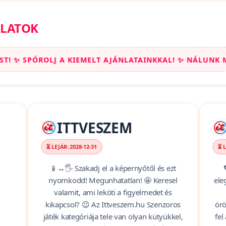
ív akciókat, hogy a legmenőbb világújdonságokat mindig a leg
be!
NLATOK
TAINKKAL! ✨ NÁLUNK MINDIG KUPON NAPOK VANNAK! ✨ 
ITTVESZEM
⏳ LEJÁR: 2028-12-31
⏳ L
📱↔️🖐️ Szakadj el a képernyőtől és ezt
nyomkodd! Megunhatatlan! 🤩 Keresel
ele