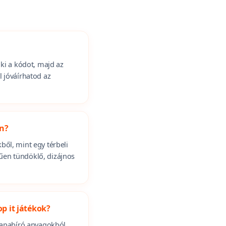
 ki a kódot, majd az
 jóváírhatod az
en?
ből, mint egy térbeli
űen tündöklő, dizájnos