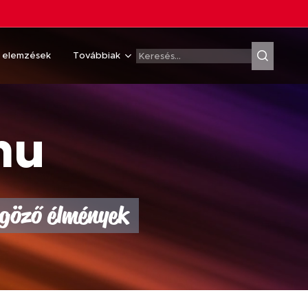
& elemzések
Továbbiak
hu
űgöző élmények