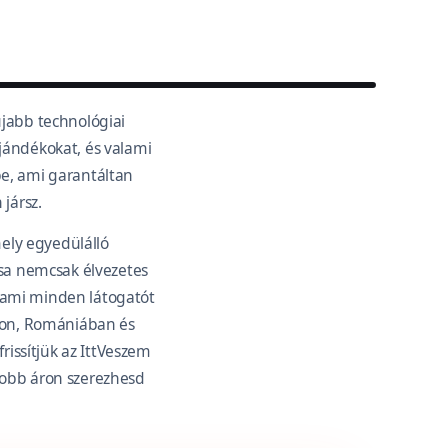
újabb technológiai
ajándékokat, és valami
be, ami garantáltan
jársz.
ly egyedülálló
ása nemcsak élvezetes
, ami minden látogatót
ágon, Romániában és
rissítjük az IttVeszem