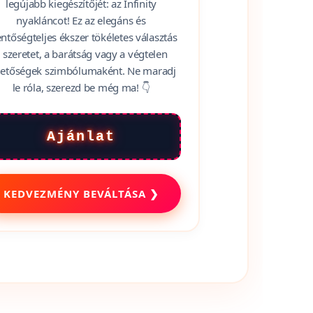
tökéletes ajándékot, ami az
kkévalóságot szimbolizálja? 🤔 Fedezd
 az Ittveszem.hu Infinity kategóriájának
legújabb kiegészítőjét: az Infinity
nyakláncot! Ez az elegáns és
entőségteljes ékszer tökéletes választás
 szeretet, a barátság vagy a végtelen
hetőségek szimbólumaként. Ne maradj
le róla, szerezd be még ma! 👇
Ajánlat
KEDVEZMÉNY BEVÁLTÁSA ❯