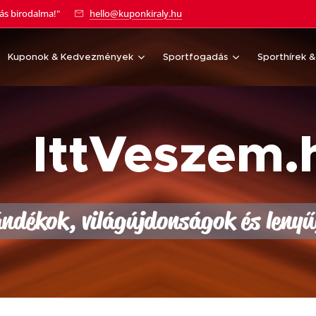
tás birodalma!"
hello@kuponkiraly.hu
Kuponok & Kedvezmények
Sportfogadás
Sporthírek 
 IttVeszem.
ándékok, világújdonságok és leny