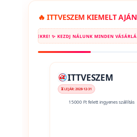
kuponokat és exkluz
🔥 ITTVESZEM KIEMELT AJÁ
LUNK MINDEN VÁSÁRLÁST! ✨ SPÓROLJ A KIEMELT AJÁNLA
ITTVESZEM
⏳ LEJÁR: 2028-12-31
15000 Ft felett ingyenes szállítás