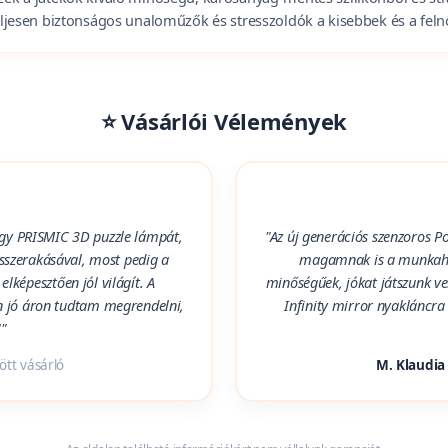
is biztonságosak a webshopban kapható új generációs Po
zek a játékok kiváló minőségű, károsanyag-mentes szilikonból és s
eljesen biztonságos unaloműzők és stresszoldók a kisebbek és a feln
⭐ Vásárlói Vélemények
egy PRISMIC 3D puzzle lámpát,
"Az új generációs szenzoros P
 összerakásával, most pedig a
magamnak is a munkahely
lképesztően jól világít. A
minőségűek, jókat játszunk vel
n jó áron tudtam megrendelni,
Infinity mirror nyakláncra 
!"