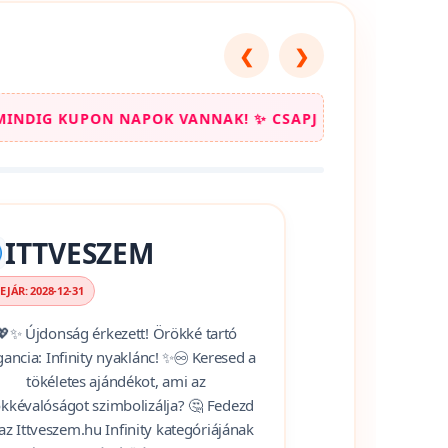
jobb áron szerezhesd
❮
❯
CSAPJ LE A LEGJOBB KEDVEZMÉNYEKRE! ✨ KEZDJ NÁLUN
ITTVESZEM
EJÁR: 2028-12-31
💖✨ Újdonság érkezett! Örökké tartó
gancia: Infinity nyaklánc! ✨♾️ Keresed a