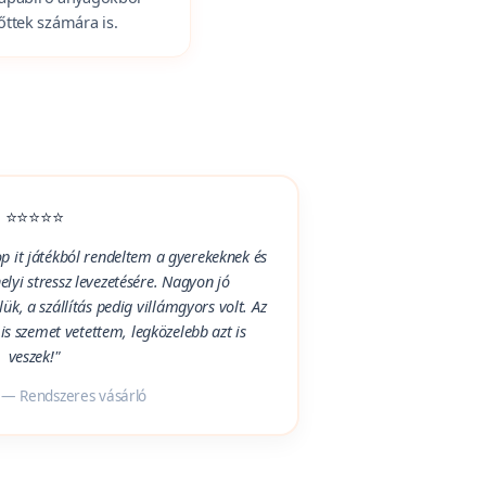
p it játékok?
trapabíró anyagokból
őttek számára is.
⭐⭐⭐⭐⭐
op it játékból rendeltem a gyerekeknek és
i stressz levezetésére. Nagyon jó
ük, a szállítás pedig villámgyors volt. Az
is szemet vetettem, legközelebb azt is
veszek!"