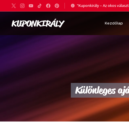
"Kuponkirály – Az okos válasz
KUPONKIRÁLY
Kezdőlap

Különleges aj