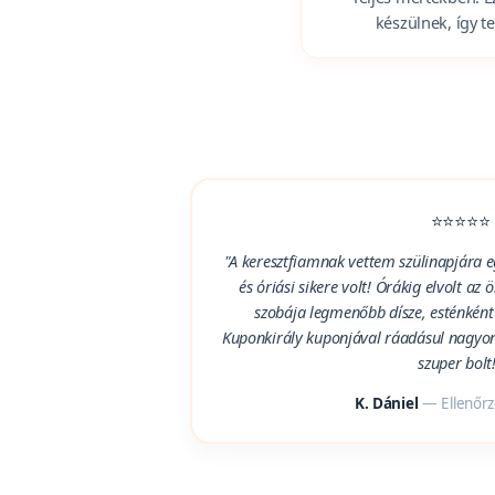
Gyerekeknek 
Teljes mértékben! E
készülnek, így t
⭐⭐⭐⭐⭐
"A keresztfiamnak vettem szülinapjára 
és óriási sikere volt! Órákig elvolt az
szobája legmenőbb dísze, esténként e
Kuponkirály kuponjával ráadásul nagyo
szuper bolt