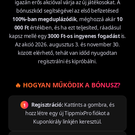
igazán erős akcióval várja az új játékosokat. A
bónuszkód segítségével az első befizetésed
100%-ban megduplázódik
, méghozzá akár
10
000 Ft
értékben, és ha ezt teljesíted, ráadásul
kapsz mellé egy
3000 Ft-os ingyenes fogadást
is.
Az akció 2026. augusztus 3. és november 30.
között elérhető, tehát van időd nyugodtan
regisztrálni és kipróbálni.
🔥 HOGYAN MŰKÖDIK A BÓNUSZ?
Regisztráció:
Kattints a gombra, és
1
hozz létre egy új TippmixPro fiókot a
Kuponkirály linkjén keresztül.