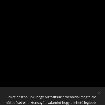
Sütiket használunk, hogy biztosítsuk a weboldal megfelelő
működését és biztonságát, valamint hogy a lehető legjobb