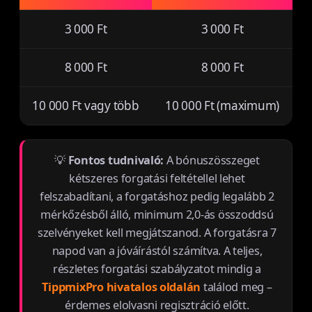
3 000 Ft
3 000 Ft
8 000 Ft
8 000 Ft
10 000 Ft vagy több
10 000 Ft (maximum)
💡
Fontos tudnivaló:
A bónuszösszeget
kétszeres forgatási feltétellel lehet
felszabadítani, a forgatáshoz pedig legalább 2
mérkőzésből álló, minimum 2,0-ás összoddsú
szelvényeket kell megjátszanod. A forgatásra 7
napod van a jóváírástól számítva. A teljes,
részletes forgatási szabályzatot mindig a
TippmixPro hivatalos oldalán
találod meg –
érdemes elolvasni regisztráció előtt.