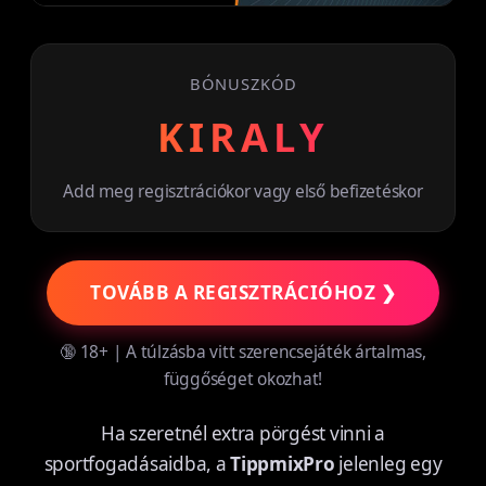
BÓNUSZKÓD
KIRALY
Add meg regisztrációkor vagy első befizetéskor
TOVÁBB A REGISZTRÁCIÓHOZ ❯
🔞 18+ | A túlzásba vitt szerencsejáték ártalmas,
függőséget okozhat!
Ha szeretnél extra pörgést vinni a
sportfogadásaidba, a
TippmixPro
jelenleg egy