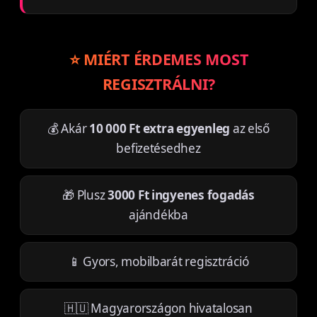
⭐ MIÉRT ÉRDEMES MOST
REGISZTRÁLNI?
💰 Akár
10 000 Ft extra egyenleg
az első
befizetésedhez
🎁 Plusz
3000 Ft ingyenes fogadás
ajándékba
📱 Gyors, mobilbarát regisztráció
🇭🇺 Magyarországon hivatalosan