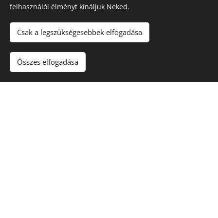
felhasználói élményt kínáljuk Neked.
Csak a legszükségesebbek elfogadása
Maradjon játék
!. A túlzásba vitt szerencsejáték ártalmas,
függőséget okozhat! 🔞
Összes elfogadása
Sütik
Kapcsolat
Rólunk
Nyereményjátékok
Blog
Kuponkirály Magazin
Felhasználási feltételek
Adatvédelmi szabályzat
Karrier
Gyakori kérdések (FAQ)
Affiliate nyilatkozat
Szerencsejáték és Felelősségvállalás
Hírlevél feliratkozás
Partnerprogram
Business Club
Üzemeltetői adatok és küldetésünk:
Tevékenységünk többrétű:
online tartalomszolgáltatás, vásárlási tanácsadás és
kedvezménykutatás. A KuponKirály független csapata elkötelezett a
hiteles és naprakész kuponkódok, valamint exkluzív akciók közvetítése