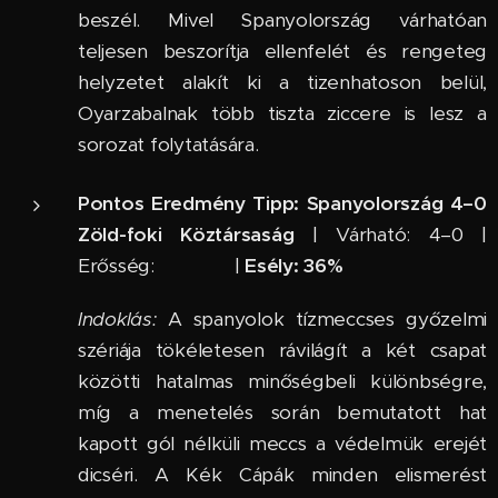
beszél. Mivel Spanyolország várhatóan
teljesen beszorítja ellenfelét és rengeteg
helyzetet alakít ki a tizenhatoson belül,
Oyarzabalnak több tiszta ziccere is lesz a
sorozat folytatására.
Pontos Eredmény Tipp:
Spanyolország 4–0
Zöld-foki Köztársaság
| Várható: 4–0 |
Erősség: ⭐⭐⭐ |
Esély: 36%
Indoklás:
A spanyolok tízmeccses győzelmi
szériája tökéletesen rávilágít a két csapat
közötti hatalmas minőségbeli különbségre,
míg a menetelés során bemutatott hat
kapott gól nélküli meccs a védelmük erejét
dicséri. A Kék Cápák minden elismerést