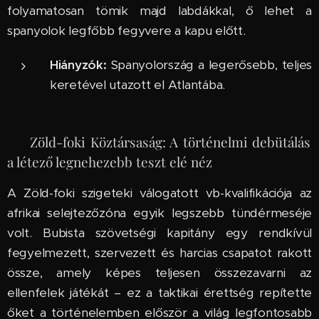
folyamatosan tömik majd labdákkal, ő lehet a
spanyolok legfőbb fegyvere a kapu előtt.
Hiányzók:
Spanyolország a legerősebb, teljes
keretével utazott el Atlantába.
🇨🇻 Zöld-foki Köztársaság: A történelmi debütálás
a létező legnehezebb teszt elé néz
A Zöld-foki szigeteki válogatott vb-kvalifikációja az
afrikai selejtezőzóna egyik legszebb tündérmeséje
volt. Bubista szövetségi kapitány egy rendkívül
fegyelmezett, szervezett és harcias csapatot rakott
össze, amely képes teljesen összezavarni az
ellenfelek játékát – ez a taktikai érettség repítette
őket a történelemben először a világ legfontosabb