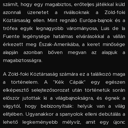
számít, hogy egy magabiztos, erőteljes játékkal küld
azonnali üzenetet a riválisoknak a Zöld-foki
Köztársaság ellen. Mint regnáló Európa-bajnok és a
trófea egyik legnagyobb várományosa, Luis de la
Fuente legénysége hatalmas elvárásokkal a vállán
érkezett meg Észak-Amerikába, a keret minősége
alapján azonban bőven megvan az alapjuk a
magabiztosságra.
A Zöld-foki Köztársaság számára ez a találkozó maga
a történelem. A "Kék Cápák" egy egészen
elképesztő selejtezősorozat után történetük során
először jutottak ki a világbajnokságra, és égnek a
vágytól, hogy bebizonyítsák: helyük van a világ
elitjében. Ugyanakkor a spanyolok elleni debütálás a
lehető legkeményebb mélyvíz, amit egy újonc