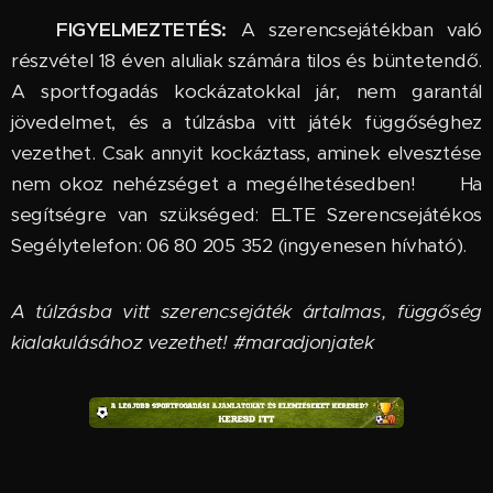
🔞
FIGYELMEZTETÉS:
A szerencsejátékban való
részvétel 18 éven aluliak számára tilos és büntetendő.
A sportfogadás kockázatokkal jár, nem garantál
jövedelmet, és a túlzásba vitt játék függőséghez
vezethet. Csak annyit kockáztass, aminek elvesztése
nem okoz nehézséget a megélhetésedben! 🆘 Ha
segítségre van szükséged: ELTE Szerencsejátékos
Segélytelefon: 06 80 205 352 (ingyenesen hívható).
A túlzásba vitt szerencsejáték ártalmas, függőség
kialakulásához vezethet! #maradjonjatek