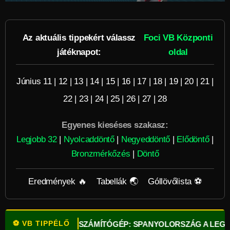
Az aktuális tippekért válassz
Foci VB Központi
játéknapot:
oldal
Június 11
|
12
|
13
|
14
|
15
|
16
|
17
|
18
|
19
|
20
|
21
|
22
|
23
|
24
|
25
|
26
|
27
|
28
Egyenes kieséses szakasz:
Legjobb 32
|
Nyolcaddöntő
|
Negyeddöntő
|
Elődöntő
|
Bronzmérkőzés
|
Döntő
Eredmények 🔥
Tabellák 🌏
Góllövőlista ⚽
⚽ VB TIPPÉLŐ
PTA SZUPERSZÁMÍTÓGÉP: SPANYOLORSZÁG A LEGFŐBB ESÉ