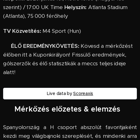
szerint) / 17:00 UK Time
Helyszín:
Atlanta Stadium
(Atlanta), 75 000 férőhely
TV Közvetítés:
M4 Sport (Hun)
🔥
ÉLŐ EREDMÉNYKÖVETÉS:
Kövesd a mérkőzést
élőben itt a Kuponkirályon! Frissülő eredmények,
gólszerzők és élő statisztikák a meccs teljes ideje
alatt!
Live data by
Scoreaxis
📝 Mérkőzés előzetes & elemzés
Spanyolország a H csoport abszolút favoritjaként
kezdi meg világbajnoki szereplését, és mindenki arra