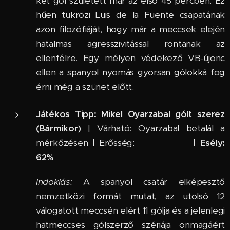
két gól született már az első 45 percben. Ez
hűen tükrözi Luis de la Fuente csapatának
azon filozófiáját, hogy már a meccsek elején
hatalmas agresszivitással rontanak az
ellenfélre. Egy mélyen védekező VB-újonc
ellen a spanyol nyomás gyorsan gólokká fog
érni még a szünet előtt.
Játékos Tipp:
Mikel Oyarzabal gólt szerez
(Bármikor)
| Várható: Oyarzabal betalál a
mérkőzésen | Erősség: ⭐⭐⭐⭐ |
Esély:
62%
Indoklás:
A spanyol csatár elképesztő
nemzetközi formát mutat, az utolsó 12
válogatott meccsén elért 11 gólja és a jelenlegi
hatmeccses gólszerző szériája önmagáért