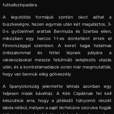
futballszínpadára.
A legutóbbi formájuk szintén okot adhat a
büszkeségre, hiszen egymás után két magabiztos, 3-
0-s győzelmet arattak Bermuda és Szerbia ellen,
miközben egy harcos 1-1-es döntetlent értek el
Finnországgal szemben. A keret tagjai hatalmas
önbizalommal és hittel lépnek pályára a
várakozásokat messze felülmúló selejtezős utazás
után, és a kontratámadások során már megmutatták,
hogy van bennük elég gólveszély.
A Spanyolország jelentette kihívás azonban egy
teljesen másik kávéház. A Kék Cápáknak fel kell
készülniük arra, hogy a játékidő túlnyomó részét
labda nélkül, mélyen a saját térfelükre szorulva fogják