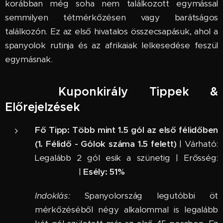
korábban még soha nem találkozott egymással
semmilyen tétmérkőzésen vagy barátságos
találkozón. Ez az első hivatalos összecsapásuk, ahol a
spanyolok rutinja és az afrikaiak lelkesedése feszül
egymásnak.
🔮 Kuponkirály Tippek &
Előrejelzések
Fő Tipp:
Több mint 1.5 gól az első félidőben
(1. Félidő - Gólok száma 1.5 felett)
| Várható:
Legalább 2 gól esik a szünetig | Erősség:
⭐⭐⭐⭐ |
Esély: 51%
Indoklás:
Spanyolország legutóbbi öt
mérkőzéséből négy alkalommal is legalább