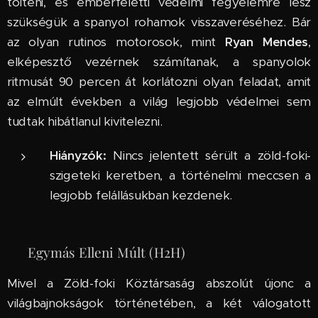
tölteni, és emberfeletti védelmi fegyelemre lesz
szükségük a spanyol rohamok visszaveréséhez. Bár
az olyan rutinos motorosok, mint
Ryan Mendes
,
elképesztő vezérnek számítanak, a spanyolok
ritmusát 90 percen át korlátozni olyan feladat, amit
az elmúlt években a világ legjobb védelmei sem
tudtak hibátlanul kivitelezni.
Hiányzók:
Nincs jelentett sérült a zöld-foki-
szigeteki keretben, a történelmi meccsen a
legjobb felállásukban kezdenek.
⚔️ Egymás Elleni Múlt (H2H)
Mivel a Zöld-foki Köztársaság abszolút újonc a
világbajnokságok történetében, a két válogatott