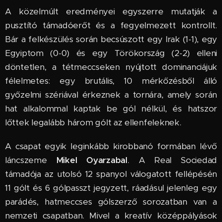
A közelmúlt eredményei egyszerre mutatják a
pusztító támadóerőt és a fegyelmezett kontrollt.
Bár a felkészülés során becsúszott egy Irak (1-1), egy
Egyiptom (0-0) és egy Törökország (2-2) elleni
döntetlen, a tétmeccseken nyújtott dominanciájuk
félelmetes: egy brutális, 10 mérkőzésből álló
győzelmi szériával érkeznek a tornára, amely során
hat alkalommal kaptak be gól nélkül, és hatszor
lőttek legalább három gólt az ellenfeleknek.
A csapat egyik leginkább kirobbanó formában lévő
láncszeme
Mikel Oyarzabal
. A Real Sociedad
támadója az utolsó 12 spanyol válogatott fellépésén
11 gólt és 6 gólpasszt jegyzett, ráadásul jelenleg egy
parádés, hatmeccses gólszerző sorozatban van a
nemzeti csapatban. Mivel a kreatív középpályások