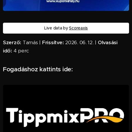
Live data by
Scoreaxis
Szerző:
Tamás |
Frissítve:
2026. 06. 12. |
Olvasási
idő:
4 perc ✅
Fogadáshoz kattints ide: