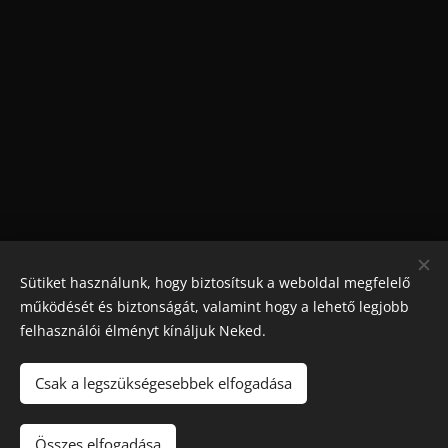
Sütiket használunk, hogy biztosítsuk a weboldal megfelelő
működését és biztonságát, valamint hogy a lehető legjobb
felhasználói élményt kínáljuk Neked.
Csak a legszükségesebbek elfogadása
Maradjon játék
!. A túlzásba vitt szerencsejáték ártalmas,
függőséget okozhat! 🔞
Összes elfogadása