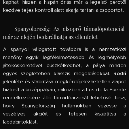
kaphat, hiszen a hispán óriás már a legelső perctől
kezdve teljes kontroll alatt akarja tartani a csoportot.
🇪🇸 Spanyolország: Az elsöprő támadópotenciál
már az elején bedarálhatja az ellenfelet
A spanyol válogatott továbbra is a nemzetközi
mezőny egyik legfélelmetesebb és legmélyebb
játékoskeretével büszkélkedhet, a pálya minden
egyes szegletében klasszis megoldásokkal.
Rodri
jelenléte és stabilitása megkérdőjelezhetetlen alapot
biztosít a középpályán, miközben a Luis de la Fuente
rendelkezésére álló támadóarzenál lehetővé teszi,
hogy Spanyolország hullámokban vezesse a
veszélyes akcióit és teljesen kisajátítsa a
labdabirtoklást.