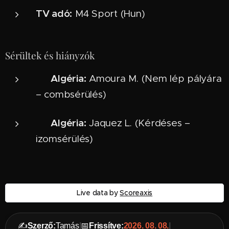
TV adó:
M4 Sport (Hun)
Sérültek és hiányzók
Algéria:
❌
Amoura M. (Nem lép pályára
– combsérülés)
Algéria:
⚠️
Jaquez L. (Kérdéses –
izomsérülés)
Live data by
Scoreaxis
✍️
Szerző:
Tamás
|
📅
Frissítve:
2026. 08. 08.
|