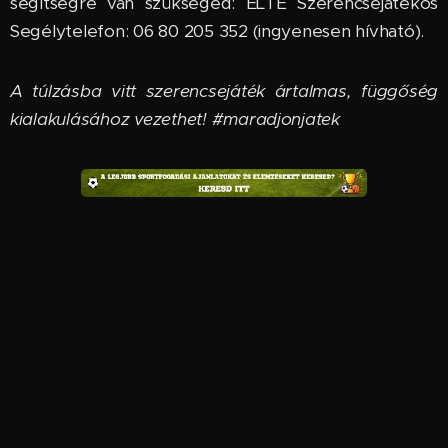
segítségre van szükséged: ELTE Szerencsejátékos
Segélytelefon: 06 80 205 352 (ingyenesen hívható).
A túlzásba vitt szerencsejáték ártalmas, függőség
kialakulásához vezethet! #maradjonjatek