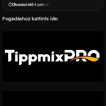
⏱️
Olvasási idő:
4 perc ✅
Fogadáshoz kattints ide: