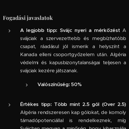
Fogadási javaslatok
A legjobb tipp: Svájc nyeri a mérkőzést
A
svájciak a szervezettebb és megbízhatóbb
csapat, ráadásul jól ismerik a helyszínt a
Kanada elleni csoportgyőzelem után. Algéria
védelmi és kapusbizonytalanságai teljesen a
svájciak kezére játszanak.
Valószínűség:
50%
Értékes tipp: Több mint 2.5 gól (Over 2.5)
Algéria rendszeresen kap gólokat, de komoly
támadópotenciállal is rendelkeznek, míg
Svájcban megvan a minőség, hogy kihasználja