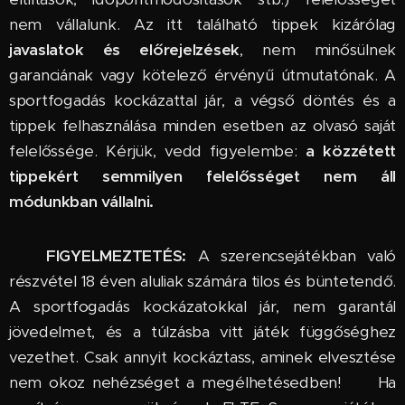
nem vállalunk. Az itt található tippek kizárólag
javaslatok és előrejelzések
, nem minősülnek
garanciának vagy kötelező érvényű útmutatónak. A
sportfogadás kockázattal jár, a végső döntés és a
tippek felhasználása minden esetben az olvasó saját
felelőssége. Kérjük, vedd figyelembe:
a közzétett
tippekért semmilyen felelősséget nem áll
módunkban vállalni.
🔞
FIGYELMEZTETÉS:
A szerencsejátékban való
részvétel 18 éven aluliak számára tilos és büntetendő.
A sportfogadás kockázatokkal jár, nem garantál
jövedelmet, és a túlzásba vitt játék függőséghez
vezethet. Csak annyit kockáztass, aminek elvesztése
nem okoz nehézséget a megélhetésedben! 🆘 Ha