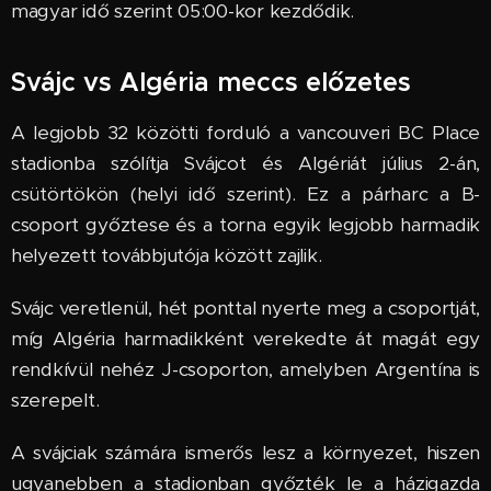
magyar idő szerint 05:00-kor kezdődik.
Svájc vs Algéria meccs előzetes
A legjobb 32 közötti forduló a vancouveri BC Place
stadionba szólítja Svájcot és Algériát július 2-án,
csütörtökön (helyi idő szerint). Ez a párharc a B-
csoport győztese és a torna egyik legjobb harmadik
helyezett továbbjutója között zajlik.
Svájc veretlenül, hét ponttal nyerte meg a csoportját,
míg Algéria harmadikként verekedte át magát egy
rendkívül nehéz J-csoporton, amelyben Argentína is
szerepelt.
A svájciak számára ismerős lesz a környezet, hiszen
ugyanebben a stadionban győzték le a házigazda