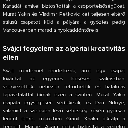
Kanadát, amivel biztosították a csoportelsőségüket.
Murat Yakin és Vladimir Petkovic két teljesen eltérő
stílusú csapatot küld a pályára, a győztes pedig
Vancouverben marad a nyolcaddöntőre is.
Svájci fegyelem az algériai kreativitás
ellen
Svájc mindennel rendelkezik, amit egy csapat
kívánhat az egyenes kieséses szakaszban:
szervezettek, nehezen feltörhetők és hatalmas
tapasztalattal bírnak ezen a szinten. Murat Yakin
csapata egységesen védekezik, és Dan Ndoye,
valamint a széleken lévő sebesség révén gyorsan
lendül előre, miközben Granit Xhaka diktálja a
tempót, Manuel Akanji pedig biztosítja a védelmi