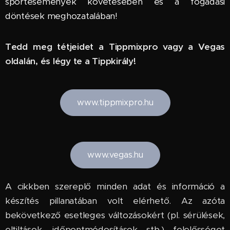
sportesemények követésében és a fogadási
döntések meghozatalában!
Tedd meg tétjeidet a Tippmixpro vagy a Vegas
oldalán, és légy te a Tippkirály!
www.tippmixpro.hu
www.vegas.hu
A cikkben szereplő minden adat és információ a
készítés pillanatában volt elérhető. Az azóta
bekövetkező esetleges változásokért (pl. sérülések,
eltiltások, időpontmódosítások stb.) felelősséget