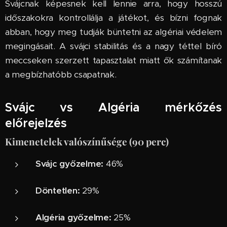
Svájcnak képesnek kell lennie arra, hogy hosszú
időszakokra kontrollálja a játékot, és bízni fognak
abban, hogy meg tudják büntetni az algériai védelem
megingásait. A svájci stabilitás és a nagy téttel bíró
meccseken szerzett tapasztalat miatt ők számítanak
a megbízhatóbb csapatnak.
Svájc vs Algéria mérkőzés
előrejelzés
Kimenetelek valószínűsége (90 perc)
Svájc győzelme:
46%
Döntetlen:
29%
Algéria győzelme:
25%