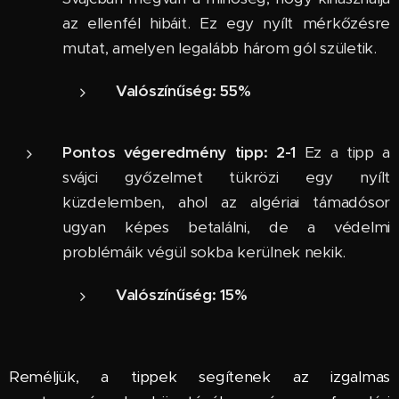
az ellenfél hibáit. Ez egy nyílt mérkőzésre
mutat, amelyen legalább három gól születik.
Valószínűség:
55%
Pontos végeredmény tipp: 2-1
Ez a tipp a
svájci győzelmet tükrözi egy nyílt
küzdelemben, ahol az algériai támadósor
ugyan képes betalálni, de a védelmi
problémáik végül sokba kerülnek nekik.
Valószínűség:
15%
Reméljük, a tippek segítenek az izgalmas