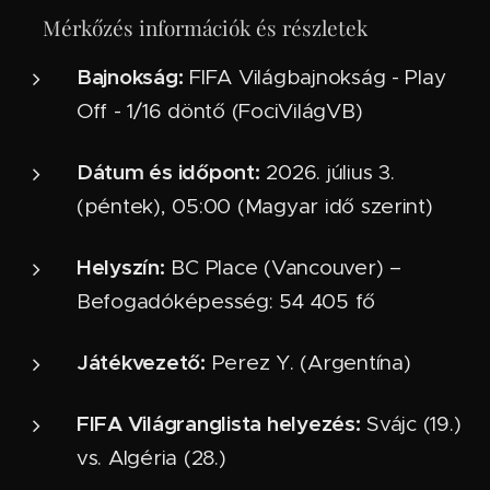
📌 Mérkőzés információk és részletek
Bajnokság:
FIFA Világbajnokság - Play
Off - 1/16 döntő (FociVilágVB)
Dátum és időpont:
2026. július 3.
(péntek), 05:00 (Magyar idő szerint)
Helyszín:
BC Place (Vancouver) –
Befogadóképesség: 54 405 fő
Játékvezető:
Perez Y. (Argentína)
FIFA Világranglista helyezés:
Svájc (19.)
vs. Algéria (28.)