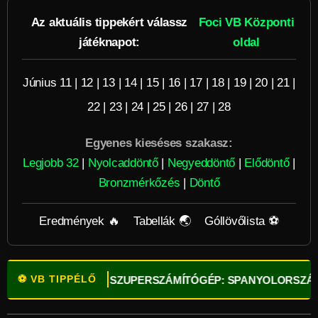
Az aktuális tippekért válassz
Foci VB Központi
játéknapot:
oldal
Június 11
|
12
|
13
|
14
|
15
|
16
|
17
|
18
|
19
|
20
|
21
|
22
|
23
|
24
|
25
|
26
|
27
|
28
Egyenes kieséses szakasz:
Legjobb 32
|
Nyolcaddöntő
|
Negyeddöntő
|
Elődöntő
|
Bronzmérkőzés
|
Döntő
Eredmények 🔥
Tabellák 🌏
Góllövőlista ⚽
⚽ VB TIPPÉLŐ
K!
⚽
OPTA SZUPERSZÁMÍTÓGÉP: SPANYOLORSZÁG A LEG