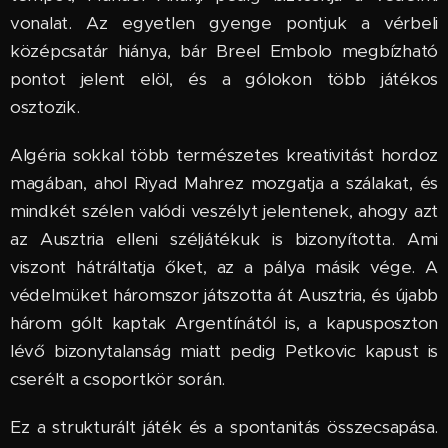
vonalat. Az egyetlen gyenge pontjuk a vérbeli
középcsatár hiánya, bár Breel Embolo megbízható
pontot jelent elöl, és a gólokon több játékos
osztozik.
Algéria sokkal több természetes kreativitást hordoz
magában, ahol Riyad Mahrez mozgatja a szálakat, és
mindkét szélen valódi veszélyt jelentenek, ahogy azt
az Ausztria elleni széljátékuk is bizonyította. Ami
viszont hátráltatja őket, az a pálya másik vége. A
védelmüket háromszor játszotta át Ausztria, és újabb
három gólt kaptak Argentínától is, a kapusposzton
lévő bizonytalanság miatt pedig Petkovic kapust is
cserélt a csoportkör során.
Ez a strukturált játék és a spontanitás összecsapása.