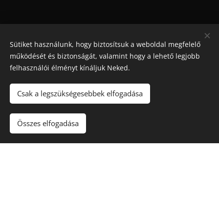
Sütiket használunk, hogy biztosítsuk a weboldal megfelelő
működését és biztonságát, valamint hogy a lehető legjobb
felhasználói élményt kínáljuk Neked.
Csak a legszükségesebbek elfogadása
Maradjon játék
!. A túlzásba vitt szerencsejáték ártalmas,
függőséget okozhat! 🔞
Összes elfogadása
Sütik
Kapcsolat
Rólunk
Nyereményjátékok
Blog
Kuponkirály Magazin
Felhasználási feltételek
Adatvédelmi szabályzat
Karrier
Gyakori kérdések (FAQ)
Affiliate nyilatkozat
Szerencsejáték és Felelősségvállalás
Hírlevél feliratkozás
Partnerprogram
Business Club