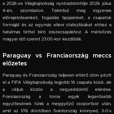
a 2026-os Világbajnokság nyolcaddöntője 2026. július
4-én, szombaton. Tekintsd meg ingyenes
előrejelzéseinket, fogadási tippjeinket, a csapatok
formáját és az egymás elleni statisztikákat ehhez a
hatalmas téttel bíró összecsapáshoz. A mérkőzés
magyar idő szerint 23:00-kor kezdődik.
Paraguay vs Franciaország meccs
előzetes
Paraguay és Franciaország teljesen eltérő úton jutott
el a FIFA Világbajnokság legjobb 16 csapata közé, de
a céljuk közös: a negyeddöntő elérése.
Franciaország a torna egyik legerősebb
együttesének tűnik a meggyőző csoportkör után,
amit az 1/16 döntőben Svédország könnyed, 3-0-s