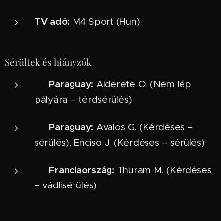
TV adó:
M4 Sport (Hun)
Sérültek és hiányzók
Paraguay:
❌
Alderete O. (Nem lép
pályára – térdsérülés)
Paraguay:
⚠️
Avalos G. (Kérdéses –
sérülés), Enciso J. (Kérdéses – sérülés)
Franciaország:
⚠️
Thuram M. (Kérdéses
– vádlisérülés)