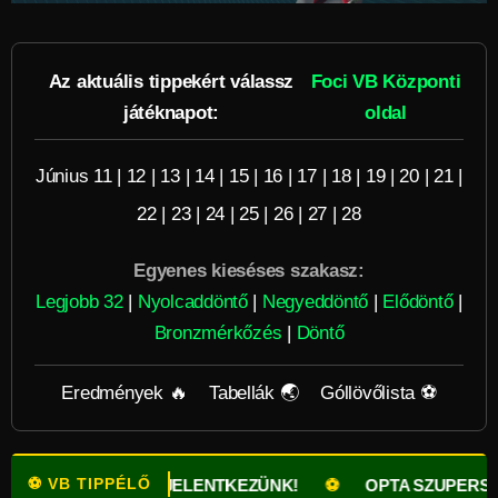
Az aktuális tippekért válassz
Foci VB Központi
játéknapot:
oldal
Június 11
|
12
|
13
|
14
|
15
|
16
|
17
|
18
|
19
|
20
|
21
|
22
|
23
|
24
|
25
|
26
|
27
|
28
Egyenes kieséses szakasz:
Legjobb 32
|
Nyolcaddöntő
|
Negyeddöntő
|
Elődöntő
|
Bronzmérkőzés
|
Döntő
Eredmények 🔥
Tabellák 🌏
Góllövőlista ⚽
⚽ VB TIPPÉLŐ
TOLGATÁSSAL JELENTKEZÜNK!
⚽
OPTA SZUPERSZÁMÍTÓG