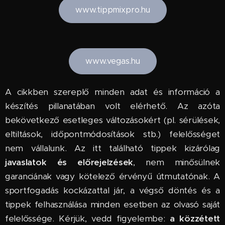
www.tippmixpro.hu
www.vegas.hu
A cikkben szereplő minden adat és információ a
készítés pillanatában volt elérhető. Az azóta
bekövetkező esetleges változásokért (pl. sérülések,
eltiltások, időpontmódosítások stb.) felelősséget
nem vállalunk. Az itt található tippek kizárólag
javaslatok és előrejelzések
, nem minősülnek
garanciának vagy kötelező érvényű útmutatónak. A
sportfogadás kockázattal jár, a végső döntés és a
tippek felhasználása minden esetben az olvasó saját
felelőssége. Kérjük, vedd figyelembe:
a közzétett