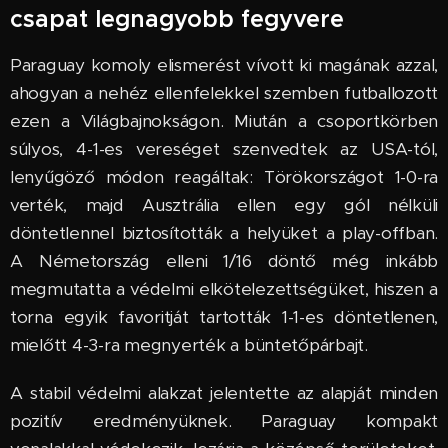
csapat legnagyobb fegyvere
Paraguay komoly elismerést vívott ki magának azzal,
ahogyan a nehéz ellenfelekkel szemben futballozott
ezen a Világbajnokságon. Miután a csoportkörben
súlyos, 4-1-es vereséget szenvedtek az USA-tól,
lenyűgöző módon reagáltak: Törökországot 1-0-ra
verték, majd Ausztrália ellen egy gól nélküli
döntetlennel biztosították a helyüket a play-offban.
A Németország elleni 1/16 döntő még inkább
megmutatta a védelmi elkötelezettségüket, hiszen a
torna egyik favoritját tartották 1-1-es döntetlenen,
mielőtt 4-3-ra megnyerték a büntetőpárbajt.
A stabil védelmi alakzat jelentette az alapját minden
pozitív eredményüknek. Paraguay kompakt