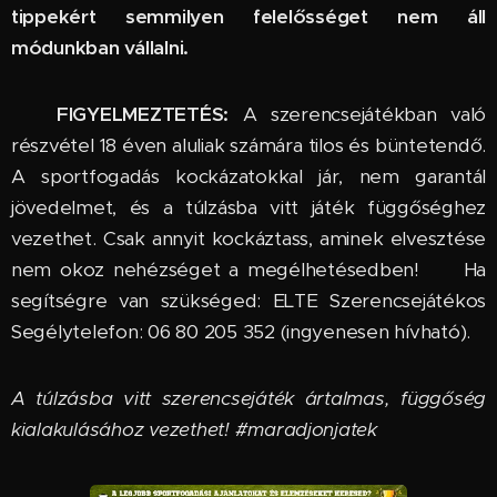
tippekért semmilyen felelősséget nem áll
módunkban vállalni.
🔞
FIGYELMEZTETÉS:
A szerencsejátékban való
részvétel 18 éven aluliak számára tilos és büntetendő.
A sportfogadás kockázatokkal jár, nem garantál
jövedelmet, és a túlzásba vitt játék függőséghez
vezethet. Csak annyit kockáztass, aminek elvesztése
nem okoz nehézséget a megélhetésedben! 🆘 Ha
segítségre van szükséged: ELTE Szerencsejátékos
Segélytelefon: 06 80 205 352 (ingyenesen hívható).
A túlzásba vitt szerencsejáték ártalmas, függőség
kialakulásához vezethet! #maradjonjatek