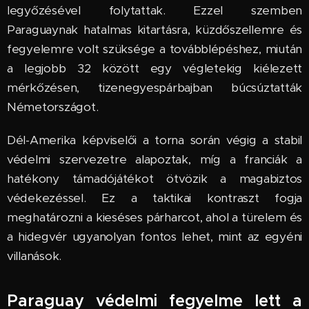
legyőzésével folytattak. Ezzel szemben
Paraguaynak hatalmas kitartásra, küzdőszellemre és
fegyelemre volt szüksége a továbblépéshez, miután
a legjobb 32 között egy végletekig kiélezett
mérkőzésen, tizenegyespárbajban búcsúztatták
Németországot.
Dél-Amerika képviselői a torna során végig a stabil
védelmi szervezetre alapoztak, míg a franciák a
hatékony támadójátékot ötvözik a magabiztos
védekezéssel. Ez a taktikai kontraszt fogja
meghatározni a kieséses párharcot, ahol a türelem és
a hidegvér ugyanolyan fontos lehet, mint az egyéni
villanások.
Paraguay védelmi fegyelme lett a