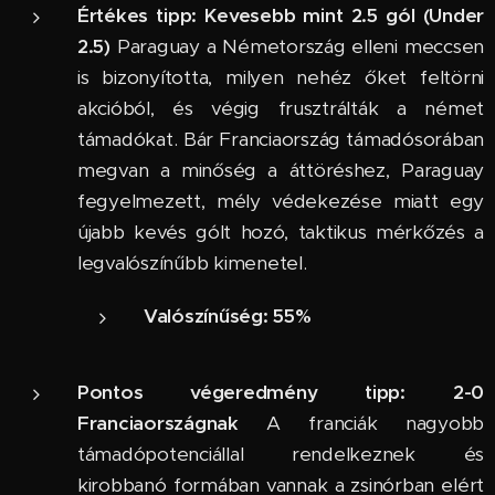
Értékes tipp: Kevesebb mint 2.5 gól (Under
2.5)
Paraguay a Németország elleni meccsen
is bizonyította, milyen nehéz őket feltörni
akcióból, és végig frusztrálták a német
támadókat. Bár Franciaország támadósorában
megvan a minőség a áttöréshez, Paraguay
fegyelmezett, mély védekezése miatt egy
újabb kevés gólt hozó, taktikus mérkőzés a
legvalószínűbb kimenetel.
Valószínűség:
55%
Pontos végeredmény tipp: 2-0
Franciaországnak
A franciák nagyobb
támadópotenciállal rendelkeznek és
kirobbanó formában vannak a zsinórban elért