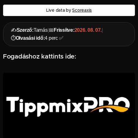
Live data by
Scoreaxis
✍️
Szerző:
Tamás
|
📅
Frissítve:
2026. 08. 07.
|
⏱️
Olvasási idő:
4 perc ✅
Fogadáshoz kattints ide: