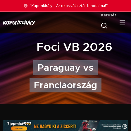
"Kuponkirály – Az okos választás birodalma!"
Keresés
KUPONKIRÁLY
🏆 Foci VB 2026
Paraguay vs
Franciaország