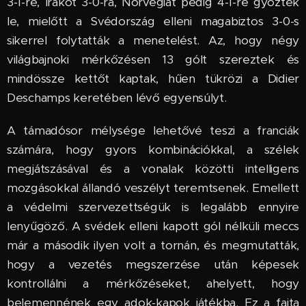
3-1-re, Irakot 3-0-ra, Norvégiát pedig 4-1-re győzték
le, mielőtt a Svédország elleni magabiztos 3-0-s
sikerrel folytatták a menetelést. Az, hogy négy
világbajnoki mérkőzésen 13 gólt szereztek és
mindössze kettőt kaptak, hűen tükrözi a Didier
Deschamps keretében lévő egyensúlyt.
A támadósor mélysége lehetővé teszi a franciák
számára, hogy gyors kombinációkkal, a szélek
megjátszásával és a vonalak közötti intelligens
mozgásokkal állandó veszélyt teremtsenek. Emellett
a védelmi szervezettségük is legalább ennyire
lenyűgöző. A svédek elleni kapott gól nélküli meccs
már a második ilyen volt a tornán, és megmutatták,
hogy a vezetés megszerzése után képesek
kontrollálni a mérkőzéseket, ahelyett, hogy
belemennének egy adok-kapok játékba. Ez a fajta