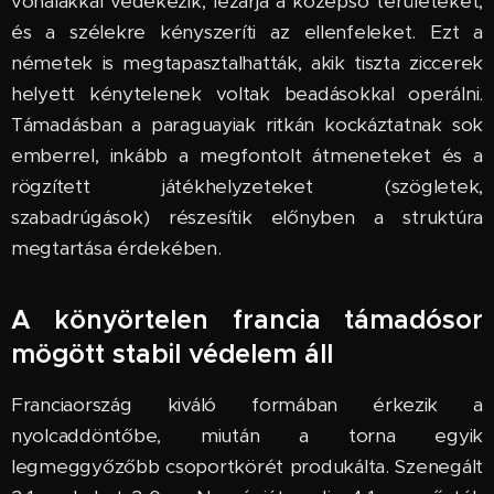
vonalakkal védekezik, lezárja a középső területeket,
és a szélekre kényszeríti az ellenfeleket. Ezt a
németek is megtapasztalhatták, akik tiszta ziccerek
helyett kénytelenek voltak beadásokkal operálni.
Támadásban a paraguayiak ritkán kockáztatnak sok
emberrel, inkább a megfontolt átmeneteket és a
rögzített játékhelyzeteket (szögletek,
szabadrúgások) részesítik előnyben a struktúra
megtartása érdekében.
A könyörtelen francia támadósor
mögött stabil védelem áll
Franciaország kiváló formában érkezik a
nyolcaddöntőbe, miután a torna egyik
legmeggyőzőbb csoportkörét produkálta. Szenegált