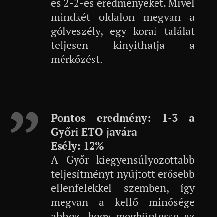
és 2-2-es eredményeket. Mivel
mindkét oldalon megvan a
gólveszély, egy korai találat
teljesen kinyithatja a
mérkőzést.
Pontos eredmény: 1-3 a
Győri ETO javára
Esély:
12%
A Győr kiegyensúlyozottabb
teljesítményt nyújtott erősebb
ellenfelekkel szemben, így
megvan a kellő minősége
ahhoz, hogy megbüntesse az