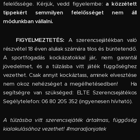
felelőssége. Kérjük, vedd figyelembe:
a közzétett
tippekért semmilyen felelősséget nem áll
módunkban vállalni.
🔞
FIGYELMEZTETÉS:
A szerencsejátékban való
részvétel 18 éven aluliak számára tilos és büntetendő.
A sportfogadás kockázatokkal jár, nem garantál
jövedelmet, és a túlzásba vitt játék függőséghez
vezethet. Csak annyit kockáztass, aminek elvesztése
nem okoz nehézséget a megélhetésedben! 🆘 Ha
segítségre van szükséged: ELTE Szerencsejátékos
Segélytelefon: 06 80 205 352 (ingyenesen hívható).
A túlzásba vitt szerencsejáték ártalmas, függőség
kialakulásához vezethet! #maradjonjatek