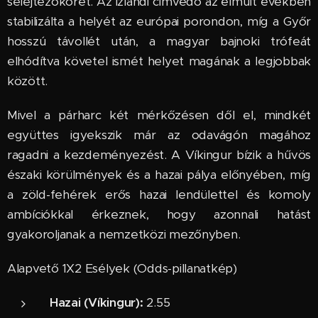
selejtezőkörét. Az izlandi címvédő az elmúlt években
stabilizálta a helyét az európai porondon, míg a Győr
hosszú távollét után, a magyar bajnoki trófeát
elhódítva követel ismét helyet magának a legjobbak
között.
Mivel a párharc két mérkőzésen dől el, mindkét
együttes igyekszik már az odavágón magához
ragadni a kezdeményezést. A Víkingur bízik a hűvös
északi körülmények és a hazai pálya előnyében, míg
a zöld-fehérek erős hazai lendülettel és komoly
ambíciókkal érkeznek, hogy azonnali hatást
gyakoroljanak a nemzetközi mezőnyben.
Alapvető 1X2 Esélyek (Odds-pillanatkép)
Hazai (Víkingur):
2.55