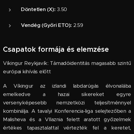
Döntetlen (X):
3.50
Vendég (Győri ETO):
2.59
Csapatok formája és elemzése
Víkingur Reykjavík: Támadóidentitás magasabb szintű
európai kihívás előtt
A Víkingur az izlandi labdarúgás élvonalába
emelkedve a hazai sikereket egyre
versenyképesebb nemzetközi teljesítménnyel
kombinálja. A tavalyi Konferencia-liga selejtezőben a
Malisheva és a Vllaznia felett aratott győzelmek
értékes tapasztalattal vértezték fel a keretet,