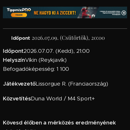
📅
2026.07.09. (Csütörtök), 20:00
Időpont
Időpont
2026.07.07. (Kedd), 21:00
Helyszín
Víkin (Reykjavík)
Befogadóképesség: 1 100
Játékvezető
Lissorgue R. (Franciaország)
Közvetítés
Duna World / M4 Sport+
Kövesd élőben a mérközés eredményének