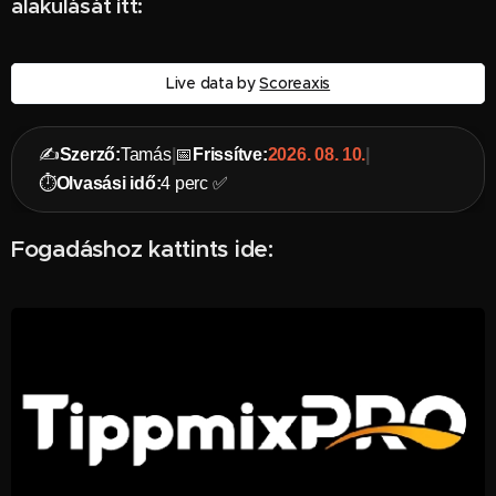
alakulását itt:
Live data by
Scoreaxis
✍️
Szerző:
Tamás
|
📅
Frissítve:
2026. 08. 10.
|
⏱️
Olvasási idő:
4 perc ✅
Fogadáshoz kattints ide: