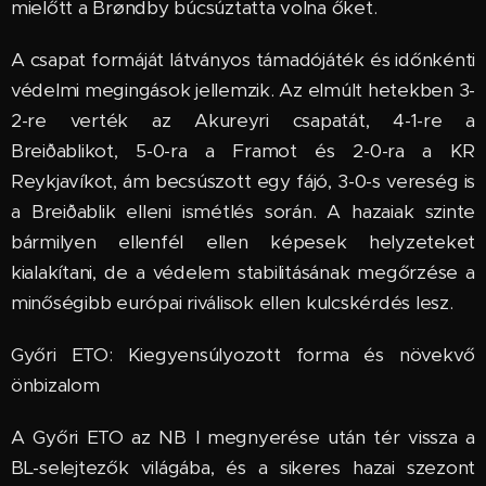
mielőtt a Brøndby búcsúztatta volna őket.
A csapat formáját látványos támadójáték és időnkénti
védelmi megingások jellemzik. Az elmúlt hetekben 3-
2-re verték az Akureyri csapatát, 4-1-re a
Breiðablikot, 5-0-ra a Framot és 2-0-ra a KR
Reykjavíkot, ám becsúszott egy fájó, 3-0-s vereség is
a Breiðablik elleni ismétlés során. A hazaiak szinte
bármilyen ellenfél ellen képesek helyzeteket
kialakítani, de a védelem stabilitásának megőrzése a
minőségibb európai riválisok ellen kulcskérdés lesz.
Győri ETO: Kiegyensúlyozott forma és növekvő
önbizalom
A Győri ETO az NB I megnyerése után tér vissza a
BL-selejtezők világába, és a sikeres hazai szezont