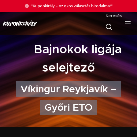
"Kuponkirály – Az okos választás birodalma!"
Keresés
KUPONKIRÁLY
🏆 Bajnokok ligája
selejtező
Víkingur Reykjavík –
Győri ETO