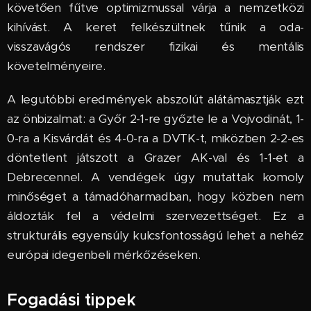
követően fűtve optimizmussal várja a nemzetközi
kihívást. A keret felkészültnek tűnik a oda-
visszavágós rendszer fizikai és mentális
követelményeire.
A legutóbbi eredmények abszolút alátámasztják ezt
az önbizalmat: a Győr 2-1-re győzte le a Vojvodinát, 1-
0-ra a Kisvárdát és 4-0-ra a DVTK-t, miközben 2-2-es
döntetlent játszott a Grazer AK-val és 1-1-et a
Debrecennel. A vendégek úgy mutattak komoly
minőséget a támadóharmadban, hogy közben nem
áldozták fel a védelmi szervezettséget. Ez a
strukturális egyensúly kulcsfontosságú lehet a nehéz
európai idegenbeli mérkőzéseken.
Fogadási tippek