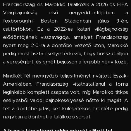
Franciaország és Marokkó találkozik a 2026-os FIFA
Világbajnokság első negyeddöntőjében a
foxborough-i Boston Stadionban július 9-én,
csütörtökön. Ez a 2022-es katari világbajnokság
elődöntőjének visszavágója, amelyet Franciaország
nyert meg 2-0-ra a döntőbe vezető úton, Marokkó
pedig most tiszta eséllyel érkezik, hogy bosszút álljon
a vereségért, és ismét bejusson a legjobb négy közé.
Mindkét fél meggyőző teljesítményt nyújtott Észak-
Amerikában. Franciaország vitathatatlanul a torna
leginkább komplett csapata volt, míg Marokkó titkos
esélyesből valódi bajnokesélyessé nőtte ki magát. A
tét a döntőbe jutás, két kulcsjátékos erőnléte pedig
nagyban eldöntheti a találkozó sorsát.
A francia támadóerő eddig mércét állított fel