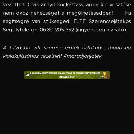
vezethet. Csak annyit kockáztass, aminek elvesztése
nem okoz nehézséget a megélhetésedben! 🆘 Ha
segítségre van szükséged: ELTE Szerencsejátékos
Segélytelefon: 06 80 205 352 (ingyenesen hívható).
A túlzásba vitt szerencsejáték ártalmas, függőség
kialakulásához vezethet! #maradjonjatek