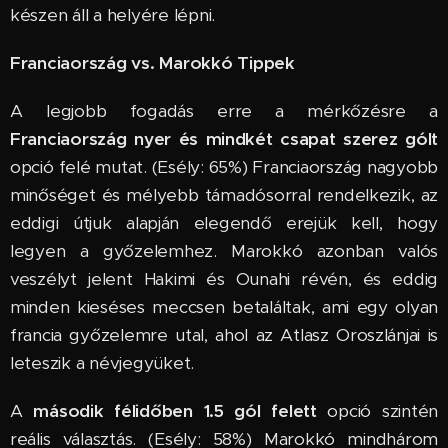
készen áll a helyére lépni.
Franciaország vs. Marokkó Tippek
A legjobb fogadás erre a mérkőzésre a
Franciaország nyer és mindkét csapat szerez gólt
opció felé mutat. (Esély: 65%) Franciaország nagyobb
minőséget és mélyebb támadósorral rendelkezik, az
eddigi útjuk alapján elegendő erejük kell, hogy
legyen a győzelemhez. Marokkó azonban valós
veszélyt jelent Hakimi és Ounahi révén, és eddig
minden kieséses meccsen betaláltak, ami egy olyan
francia győzelemre utal, ahol az Atlasz Oroszlánjai is
leteszik a névjegyüket.
A
második félidőben 1.5 gól felett
opció szintén
reális választás. (Esély: 58%) Marokkó mindhárom