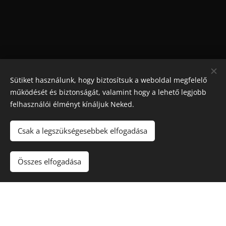
Sütiket használunk, hogy biztosítsuk a weboldal megfelelő
működését és biztonságát, valamint hogy a lehető legjobb
felhasználói élményt kínáljuk Neked.
Csak a legszükségesebbek elfogadása
Maradjon játék
!. A túlzásba vitt szerencsejáték ártalmas,
függőséget okozhat! 🔞
Összes elfogadása
Sütik
Kapcsolat
Rólunk
Nyereményjátékok
Blog
Kuponkirály Magazin
Felhasználási feltételek