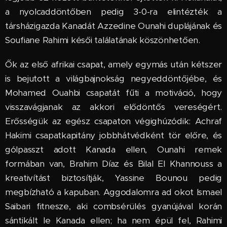
a nyolcaddöntőben pedig 3-0-ra elintézték a
társházigazda Kanadát Azzedine Ounahi duplájának és
Soufiane Rahimi késői találatának köszönhetően.
Ők az első afrikai csapat, amely egymás után kétszer
is bejutott a világbajnokság negyeddöntőjébe, és
Mohamed Ouahbi csapatát fűti a motiváció, hogy
visszavágjanak az akkori elődöntős vereségért.
Erősségük az egész csapaton végighúzódik: Achraf
Hakimi csapatkapitány jobbhátvédként tör előre, és
gólpasszt adott Kanada ellen, Ounahi remek
formában van, Brahim Díaz és Bilal El Khannouss a
kreativítást biztosítják, Yassine Bounou pedig
megbízható a kapuban. Aggodalomra ad okot Ismael
Saibari fitnesze, aki combsérülés gyanújával korán
sántikált le Kanada ellen; ha nem épül fel, Rahimi