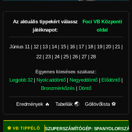
Az aktuális tippekért válassz
Foci VB Központi
játéknapot:
oldal
Június 11
|
12
|
13
|
14
|
15
|
16
|
17
|
18
|
19
|
20
|
21
|
22
|
23
|
24
|
25
|
26
|
27
|
28
Egyenes kieséses szakasz:
Legjobb 32
|
Nyolcaddöntő
|
Negyeddöntő
|
Elődöntő
|
Bronzmérkőzés
|
Döntő
Eredmények 🔥
Tabellák 🌏
Góllövőlista ⚽
⚽ VB TIPPÉLŐ
K!
⚽
OPTA SZUPERSZÁMÍTÓGÉP: SPANYOLORSZÁG A LEG