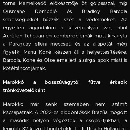
torna kiemelkedő előkészítője öt gólpasszal, míg
Ousmane Dembélé és Bradley Barcola
sebességükkel húzzák szét a védelmeket. Az
egyetlen aggodalom a középpályán van, ahol
Aurélien Tchouaméni combproblémák miatt kihagyta
a Paraguay elleni meccset, és az állapotát még
figyelik, Manu Koné készen áll a helyettesítésére.
Barcola, Koné és Olise emellett a sárga lapok miatt is
kötéltáncot járnak.
Marokkó a bosszúvágytól fűtve érkezik
trónkövetelőként
Marokkó már senki szemében nem számít
kiscsapatnak. A 2022-es elődöntősök Brazília mögött
a második helyen végeztek a csoportjukban, a
legjobb 32 között büntetőkkel ejtették ki Hollandiát,