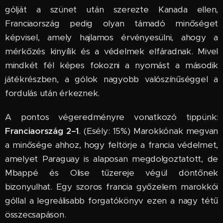
gólját a szünet után szerezte Kanada ellen,
Franciaország pedig olyan támadó minőséget
képvisel, amely hajlamos érvényesülni, ahogy a
mérkőzés kinyílik és a védelmek elfáradnak. Mivel
mindkét fél képes fokozni a nyomást a második
játékrészben, a gólok nagyobb valószínűséggel a
fordulás után érkeznek.
A pontos végeredményre vonatkozó tippünk:
Franciaország 2–1
. (Esély: 15%) Marokkónak megvan
a minősége ahhoz, hogy feltörje a francia védelmet,
amelyet Paraguay is alaposan megdolgoztatott, de
Mbappé és Olise tűzereje végül döntőnek
bizonyulhat. Egy szoros francia győzelem marokkói
góllal a legreálisabb forgatókönyv ezen a nagy tétű
összecsapáson.