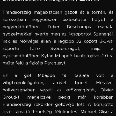
Franciaország magabiztosan gázolt át a tornán, és
sorozatban negyedszer biztosította helyét a
negyeddöntőben. Didier Deschamps csapata
győzelmekkel nyerte meg az I-csoportot Szenegál,
Irak és Norvégia ellen, a legjobb 32 között 3-0-val
söpörte félre Svédországot, majd a
nyolcaddöntőben Kylian Mbappé büntetőjével 1-0-ra
múlta felül a fizikális Paraguayt.
Ez a gól Mbappé 19. találata volt a
világbajnokságokon, amivel Lionel Messivel
holtversenyben vezeti az örökranglistát, Olivier
Giroud-t megelőzve pedig már korábban
Franciaország rekorder góllövője lett. A körülötte
lévő támadó tehetség félelmetes: Michael Olise a