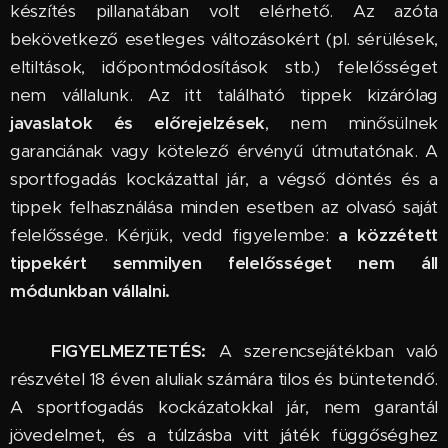
készítés pillanatában volt elérhető. Az azóta
bekövetkező esetleges változásokért (pl. sérülések,
eltiltások, időpontmódosítások stb.) felelősséget
nem vállalunk. Az itt található tippek kizárólag
javaslatok és előrejelzések
, nem minősülnek
garanciának vagy kötelező érvényű útmutatónak. A
sportfogadás kockázattal jár, a végső döntés és a
tippek felhasználása minden esetben az olvasó saját
felelőssége. Kérjük, vedd figyelembe:
a közzétett
tippekért semmilyen felelősséget nem áll
módunkban vállalni.
🔞
FIGYELMEZTETÉS:
A szerencsejátékban való
részvétel 18 éven aluliak számára tilos és büntetendő.
A sportfogadás kockázatokkal jár, nem garantál
jövedelmet, és a túlzásba vitt játék függőséghez