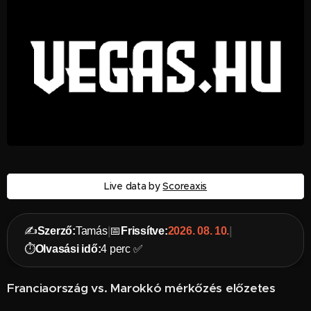
Live data by
Scoreaxis
✍️
Szerző:
Tamás
|
📅
Frissítve:
2026. 08. 10.
|
⏱️
Olvasási idő:
4 perc ✅
Franciaország vs. Marokkó mérkőzés előzetes