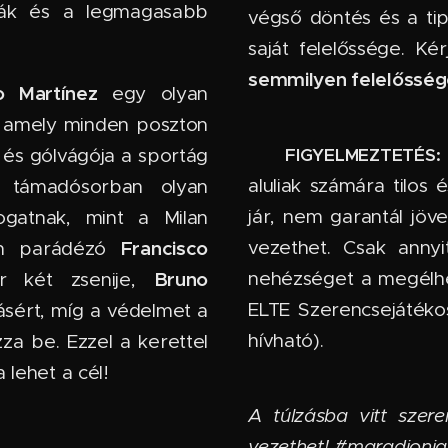
dák és a legmagasabb
végső döntés és a ti
saját felelőssége. Ké
semmilyen felelőssége
o Martínez
egy olyan
e, amely minden poszton
🔞
FIGYELMEZTETÉS:
 és gólvágója a sportág
aluliak számára tilos
a támadósorban olyan
jár, nem garantál jöv
ogatnak, mint a Milan
vezethet. Csak anny
Francisco
an parádézó
nehézséget a megélhe
Bruno
r két zsenije,
ELTE Szerencsejátéko
tásért, míg a védelmet a
hívható).
a be. Ezzel a kerettel
 lehet a cél!
A túlzásba vitt szere
vezethet! #maradjonja