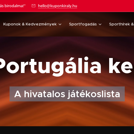
tás birodalma!"
hello@kuponkiraly.hu
Kuponok & Kedvezmények
Sportfogadás
Sporthírek 
 Portugália k
A hivatalos játékoslista