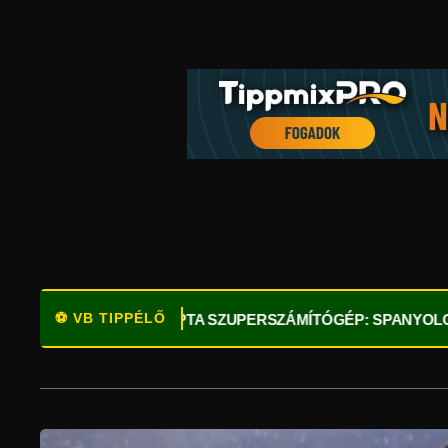
⚽ VB TIPPÉLŐ
NK!
⚽
OPTA SZUPERSZÁMÍTÓGÉP: SPANYOLORSZÁG A LE