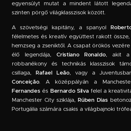
egyensúlyt mutat a mindent látott legen
szinten pörgő világklasszisok között.
Robert
A szövetségi kapitány, a spanyol
félelmetes és kreatív együttest rakott össz
hemzseg a zseniktől. A csapat örökös vezére
Cristiano Ronaldo
élő legendája,
, akit 
robbanékony és technikás klasszisok tám
Rafael Leão
csillaga,
, vagy a Juventusb
Conceição
. A középpályán a Mancheste
Fernandes
Bernardo Silva
és
felel a kreativi
Rúben Dias
Manchester City sziklája,
betonozz
Portugália számára csakis a világbajnoki trófea