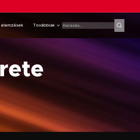
& elemzések
Továbbiak
erete