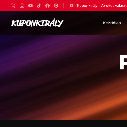
"Kuponkirály – Az okos válasz
KUPONKIRÁLY
Kezdőlap
🇵🇹