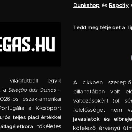
Dunkshop
Rapcity
és
s
Tedd meg tétjeidet a Tip
lágfutball egyik
A cikkben szereplő
, a
–
Seleção das Quinas
pillanatában volt e
026-os észak-amerikai
változásokért (pl. sé
Portugália a K-csoport
felelősséget nem vál
urós teljes piaci értékkel
javaslatok és előrej
tökéletes
átlagéletkora
kötelező érvényű útm