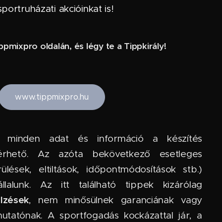
portruházati akcióinkat is!
pmixpro oldalán, és légy te a Tippkirály!
www.tippmixpro.hu
 minden adat és információ a készítés
lérhető. Az azóta bekövetkező esetleges
rülések, eltiltások, időpontmódosítások stb.)
lalunk. Az itt található tippek kizárólag
elzések
, nem minősülnek garanciának vagy
utatónak. A sportfogadás kockázattal jár, a