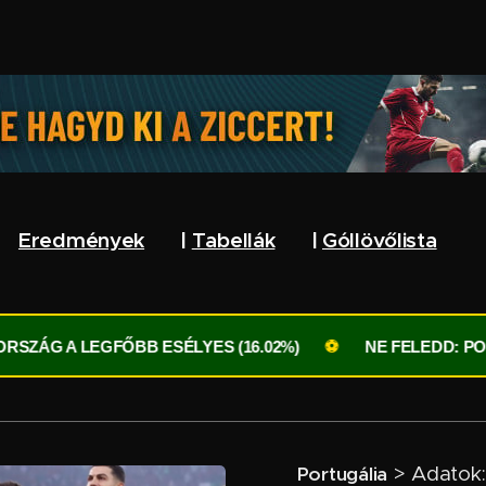
Eredmények
🔥 |
Tabellák
🌏 |
Góllövőlista
⚽
GFŐBB ESÉLYES (16.02%)
⚽
NE FELEDD: PONTEGYENLŐ
> Adatok: 
🇵🇹
P
ortugália