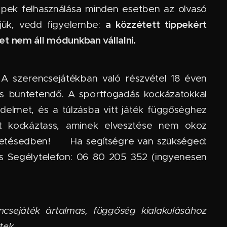
ppek felhasználása minden esetben az olvasó
a közzétett tippekért
rjük, vedd figyelembe:
t nem áll módunkban vállalni.
A szerencsejátékban való részvétel 18 éven
 és büntetendő. A sportfogadás kockázatokkal
edelmet, és a túlzásba vitt játék függőséghez
it kockáztass, aminek elvesztése nem okoz
tésedben! 🆘 Ha segítségre van szükséged:
s Segélytelefon: 06 80 205 352 (ingyenesen
ncsejáték ártalmas, függőség kialakulásához
tek