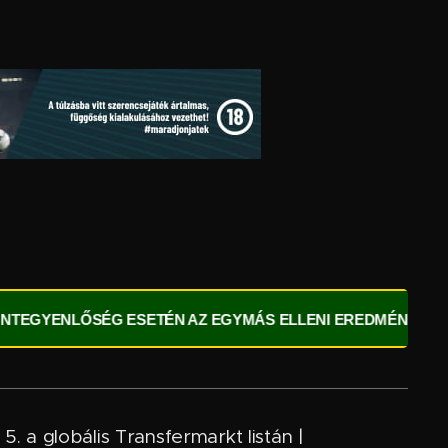
SÉG ESETÉN AZ EGYMÁS ELLENI EREDMÉNY DÖNT!
⚽
K
5. a globális Transfermarkt listán |