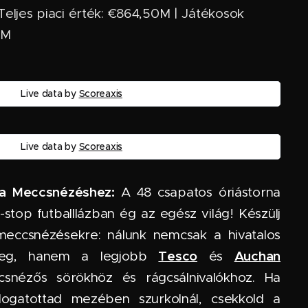
 Teljes piaci érték: €864,50M | Játékosok
5M
Live data by
Scoreaxis
Live data by
Scoreaxis
 a Meccsnézéshez:
A 48 csapatos óriástorna
stop futballlázban ég az egész világ! Készülj
 meccsnézésekre: nálunk nemcsak a hivatalos
Tesco
Auchan
 meg, hanem a legjobb
és
snézős sörökhöz és rágcsálnivalókhoz. Ha
ogatottad mezében szurkolnál, csekkold a