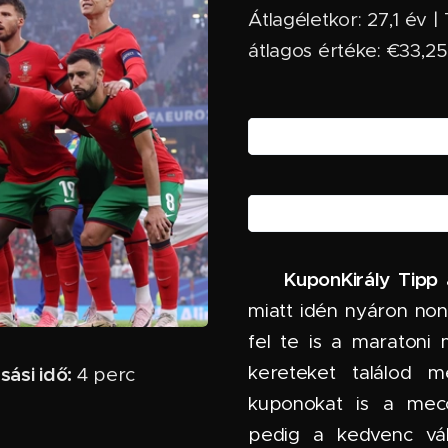
Átlagéletkor: 27,1 év |
átlagos értéke: €33,2
KuponKirály Tipp
🏆
miatt idén nyáron non-
fel te is a maratoni
kereteket találod
sási idő:
4 perc ✅
kuponokat is a mecc
pedig a kedvenc vál