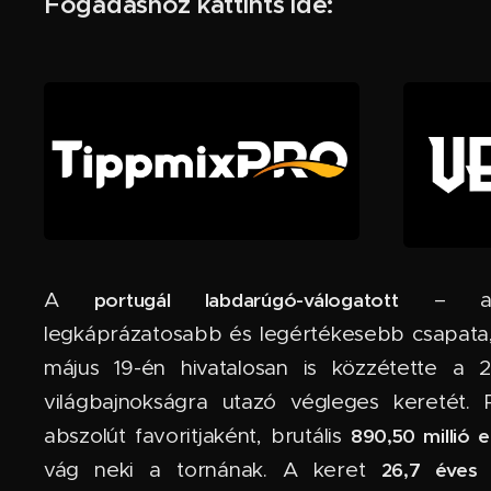
Fogadáshoz kattints ide:
A
– a vi
portugál labdarúgó-válogatott
legkáprázatosabb és legértékesebb csapata
május 19-én hivatalosan is közzétette a 2
világbajnokságra utazó végleges keretét. 
abszolút favoritjaként, brutális
890,50 millió e
vág neki a tornának. A keret
26,7 éves 