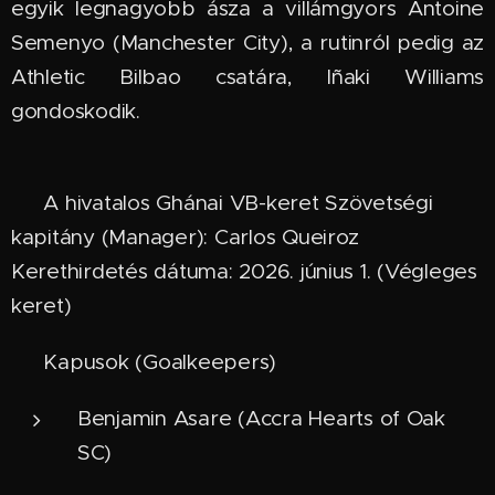
egyik legnagyobb ásza a villámgyors Antoine
Semenyo (Manchester City), a rutinról pedig az
Athletic Bilbao csatára, Iñaki Williams
gondoskodik.
📋 A hivatalos Ghánai VB-keret Szövetségi
kapitány (Manager): Carlos Queiroz
Kerethirdetés dátuma: 2026. június 1. (Végleges
keret)
🧤 Kapusok (Goalkeepers)
Benjamin Asare (Accra Hearts of Oak
SC)