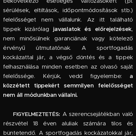
bekövetkező esetleges változásokért (pl.
sérülések, eltiltások, időpontmódosítások stb.)
felelősséget nem vállalunk. Az itt található
javaslatok és előrejelzések
tippek kizárólag
,
nem minősülnek garanciának vagy kötelező
érvényű útmutatónak. A sportfogadás
kockázattal jár, a végső döntés és a tippek
felhasználása minden esetben az olvasó saját
a
felelőssége. Kérjük, vedd figyelembe:
közzétett tippekért semmilyen felelősséget
nem áll módunkban vállalni.
🔞
A szerencsejátékban való
FIGYELMEZTETÉS:
részvétel 18 éven aluliak számára tilos és
büntetendő. A sportfogadás kockázatokkal jár,