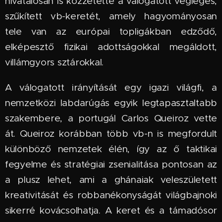
hivatalosan is közzétette a válogatott végleges,
szűkített vb-keretét, amely hagyományosan
tele van az európai topligákban edződő,
elképesztő fizikai adottságokkal megáldott,
villámgyors sztárokkal.
A válogatott irányítását egy igazi világfi, a
nemzetközi labdarúgás egyik legtapasztaltabb
szakembere, a portugál Carlos Queiroz vette
át. Queiroz korábban több vb-n is megfordult
különböző nemzetek élén, így az ő taktikai
fegyelme és stratégiai zsenialitása pontosan az
a plusz lehet, ami a ghánaiak veleszületett
kreativitását és robbanékonyságát világbajnoki
sikerré kovácsolhatja. A keret és a támadósor