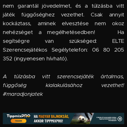
nem garantál jövedelmet, és a túlzásba vitt
játék függőséghez vezethet. Csak annyit
kockáztass, aminek elvesztése nem okoz
nehézséget a megélhetésedben! 🆘 Ha
segítségre van szükséged: ELTE
Szerencsejátékos Segélytelefon: 06 80 205
352 (ingyenesen hívható).
A túlzásba vitt szerencsejáték ártalmas,
függőség kialakulásához vezethet!
#maradjonjatek