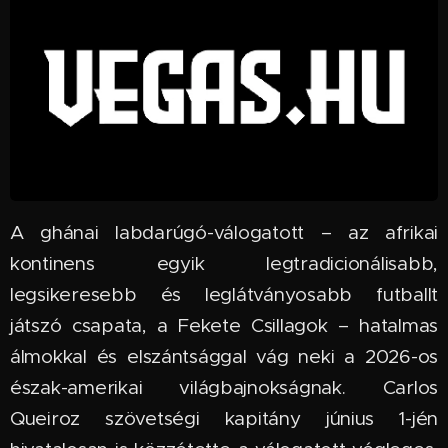
A ghánai labdarúgó-válogatott – az afrikai
kontinens egyik legtradicionálisabb,
legsikeresebb és leglátványosabb futballt
játszó csapata, a Fekete Csillagok – hatalmas
álmokkal és elszántsággal vág neki a 2026-os
észak-amerikai világbajnokságnak. Carlos
Queiroz szövetségi kapitány június 1-jén