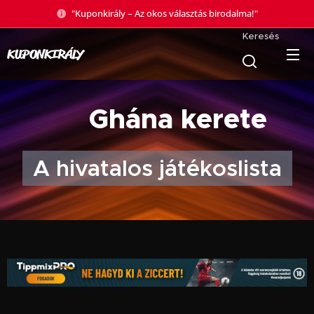
"Kuponkirály – Az okos választás birodalma!"
Keresés
KUPONKIRÁLY
🇬🇭 Ghána kerete
A hivatalos játékoslista