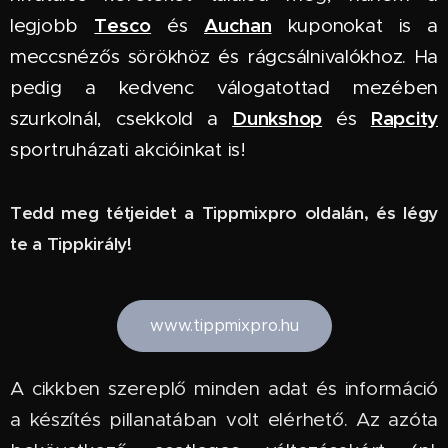
Tesco
Auchan
legjobb
és
kuponokat is a
meccsnézős sörökhöz és rágcsálnivalókhoz. Ha
pedig a kedvenc válogatottad mezében
Dunkshop
Rapcity
szurkolnál, csekkold a
és
sportruházati akcióinkat is!
Tedd meg tétjeidet a Tippmixpro oldalán, és légy
te a Tippkirály!
www.tippmixpro.hu
A cikkben szereplő minden adat és információ
a készítés pillanatában volt elérhető. Az azóta