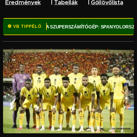
Eredmények
🔥 |
Tabellák
🌏 |
Góllövőlista
⚽
⚽ VB TIPPÉLŐ
K!
⚽
OPTA SZUPERSZÁMÍTÓGÉP: SPANYOLORSZÁG A LEG