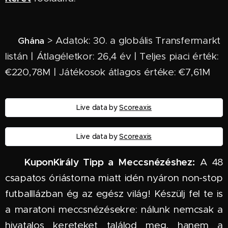
> Adatok: 30. a globális Transfermarkt
🇬🇭 G
hána
listán | Átlagéletkor: 26,4 év | Teljes piaci érték:
€220,78M | Játékosok átlagos értéke: €7,61M
Live data by
Scoreaxis
Live data by
Scoreaxis
KuponKirály Tipp a Meccsnézéshez:
🏆
A 48
csapatos óriástorna miatt idén nyáron non-stop
futballlázban ég az egész világ! Készülj fel te is
a maratoni meccsnézésekre: nálunk nemcsak a
hivatalos kereteket találod meg, hanem a