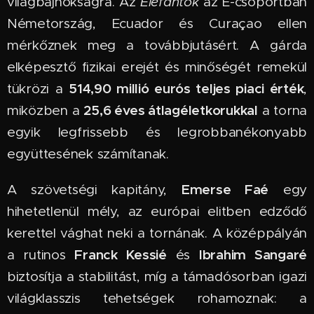
világbajnokságra. Az
Elefántok
az E-csoportban
Németország, Ecuador és Curaçao ellen
mérkőznek meg a továbbjutásért. A gárda
elképesztő fizikai erejét és minőségét remekül
514,90 millió eurós teljes piaci érték
tükrözi a
,
25,6 éves átlagéletkorukkal
miközben a
a torna
egyik legfrissebb és legrobbanékonyabb
együttesének számítanak.
Emerse Faé
A szövetségi kapitány,
egy
hihetetlenül mély, az európai elitben edződő
kerettel vághat neki a tornának. A középpályán
Franck Kessié
Ibrahim Sangaré
a rutinos
és
biztosítja a stabilitást, míg a támadósorban igazi
világklasszis tehetségek rohamoznak: a