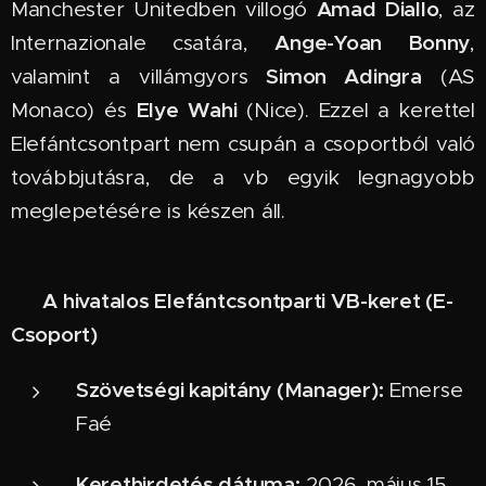
Amad Diallo
Manchester Unitedben villogó
, az
Ange-Yoan Bonny
Internazionale csatára,
,
Simon Adingra
valamint a villámgyors
(AS
Elye Wahi
Monaco) és
(Nice). Ezzel a kerettel
Elefántcsontpart nem csupán a csoportból való
továbbjutásra, de a vb egyik legnagyobb
meglepetésére is készen áll.
A hivatalos Elefántcsontparti VB-keret (E-
📋
Csoport)
Szövetségi kapitány (Manager):
Emerse
Faé
Kerethirdetés dátuma:
2026. május 15.