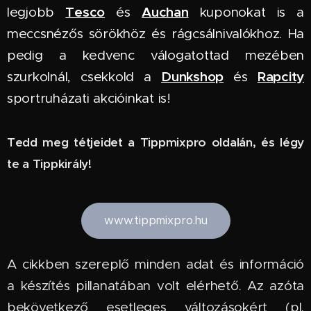
Tesco
Auchan
legjobb
és
kuponokat is a
meccsnézős sörökhöz és rágcsálnivalókhoz. Ha
pedig a kedvenc válogatottad mezében
Dunkshop
Rapcity
szurkolnál, csekkold a
és
sportruházati akcióinkat is!
Tedd meg tétjeidet a Tippmixpro oldalán, és légy
te a Tippkirály!
www.tippmixpro.hu
A cikkben szereplő minden adat és információ
a készítés pillanatában volt elérhető. Az azóta
bekövetkező esetleges változásokért (pl.