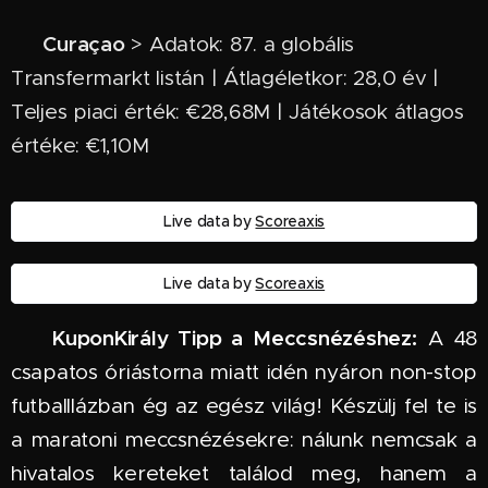
Curaçao
🇨🇼
> Adatok: 87. a globális
Transfermarkt listán | Átlagéletkor: 28,0 év |
Teljes piaci érték: €28,68M | Játékosok átlagos
értéke: €1,10M
Live data by
Scoreaxis
Live data by
Scoreaxis
KuponKirály Tipp a Meccsnézéshez:
🏆
A 48
csapatos óriástorna miatt idén nyáron non-stop
futballlázban ég az egész világ! Készülj fel te is
a maratoni meccsnézésekre: nálunk nemcsak a
hivatalos kereteket találod meg, hanem a