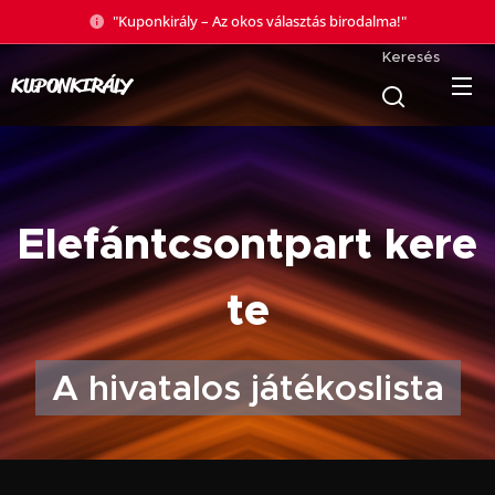
"Kuponkirály – Az okos választás birodalma!"
Keresés
KUPONKIRÁLY
🇨🇮
Elefántcsontpart
kere
te
A hivatalos játékoslista