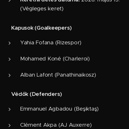
(Végleges keret)
Kapusok (Goalkeepers)
🧤
Yahia Fofana (Rizespor)
Mohamed Koné (Charleroi)
Alban Lafont (Panathinaikosz)
Védők (Defenders)
🛡️
Emmanuel Agbadou (Beşiktaş)
Clément Akpa (AJ Auxerre)