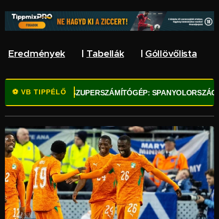
Eredmények
🔥 |
Tabellák
🌏 |
Góllövőlista
⚽
⚽ VB TIPPÉLŐ
⚽
OPTA SZUPERSZÁMÍTÓGÉP: SPANYOLORSZÁG A LEGFŐ