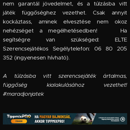
nem garantál jövedelmet, és a túlzásba vitt
játék függőséghez vezethet. Csak annyit
kockáztass, aminek elvesztése nem okoz
nehézséget a megélhetésedben! 🆘 Ha
segítségre van szükséged: ELTE
Szerencsejátékos Segélytelefon: 06 80 205
352 (ingyenesen hívható).
A túlzásba vitt szerencsejáték ártalmas,
függőség kialakulásához vezethet!
#maradjonjatek