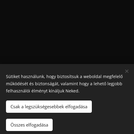
Sütiket használunk, hogy biztosítsuk a weboldal megfelelő
működését és biztonságát, valamint hogy a lehető legjobb
felhasználói élményt kínáljuk Neked.
Csak a legszükségesebbek elfogadása
Maradjon játék
!. A túlzásba vitt szerencsejáték ártalmas,
függőséget okozhat! 🔞
Összes elfogadása
Sütik