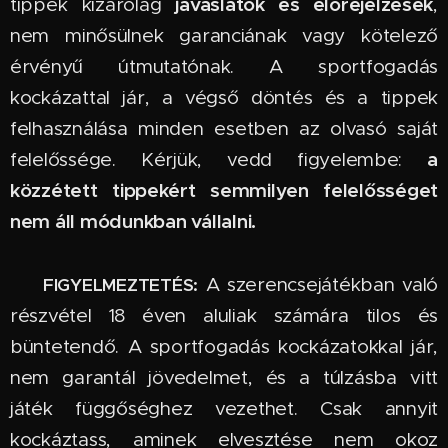
javaslatok és előrejelzések
tippek kizárólag
,
nem minősülnek garanciának vagy kötelező
érvényű útmutatónak. A sportfogadás
kockázattal jár, a végső döntés és a tippek
felhasználása minden esetben az olvasó saját
a
felelőssége. Kérjük, vedd figyelembe:
közzétett tippekért semmilyen felelősséget
nem áll módunkban vállalni.
🔞
A szerencsejátékban való
FIGYELMEZTETÉS:
részvétel 18 éven aluliak számára tilos és
büntetendő. A sportfogadás kockázatokkal jár,
nem garantál jövedelmet, és a túlzásba vitt
játék függőséghez vezethet. Csak annyit
kockáztass, aminek elvesztése nem okoz