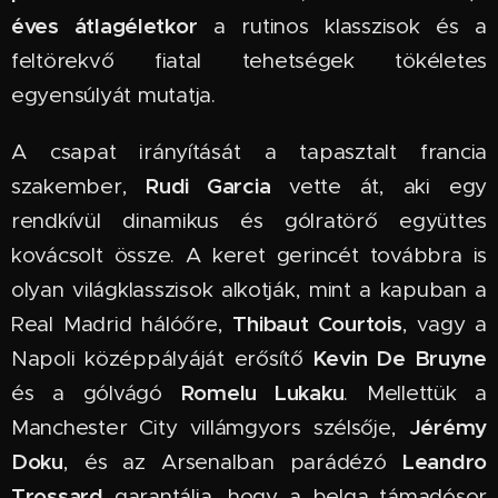
éves átlagéletkor
a rutinos klasszisok és a
feltörekvő fiatal tehetségek tökéletes
egyensúlyát mutatja.
A csapat irányítását a tapasztalt francia
Rudi Garcia
szakember,
vette át, aki egy
rendkívül dinamikus és gólratörő együttes
kovácsolt össze. A keret gerincét továbbra is
olyan világklasszisok alkotják, mint a kapuban a
Thibaut Courtois
Real Madrid hálóőre,
, vagy a
Kevin De Bruyne
Napoli középpályáját erősítő
Romelu Lukaku
és a gólvágó
. Mellettük a
Jérémy
Manchester City villámgyors szélsője,
Doku
Leandro
, és az Arsenalban parádézó
Trossard
garantálja, hogy a belga támadósor