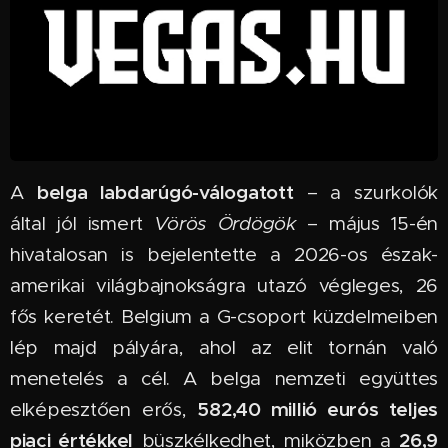
belga labdarúgó-válogatott
A
– a szurkolók
által jól ismert
Vörös Ördögök
– május 15-én
hivatalosan is bejelentette a 2026-os észak-
amerikai világbajnokságra utazó végleges, 26
fős keretét. Belgium a G-csoport küzdelmeiben
lép majd pályára, ahol az elit tornán való
menetelés a cél. A belga nemzeti együttes
582,40 millió eurós teljes
elképesztően erős,
piaci értékkel
26,9
büszkélkedhet, miközben a