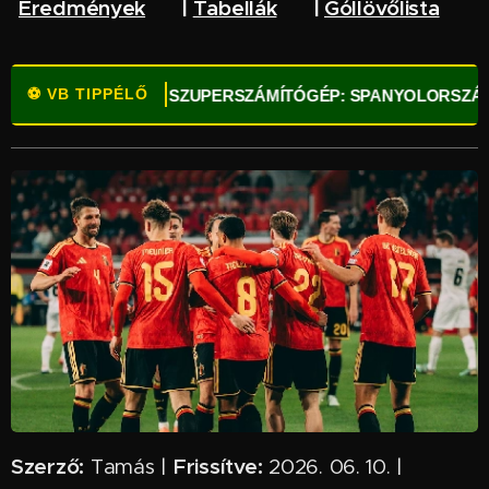
Eredmények
🔥 |
Tabellák
🌏 |
Góllövőlista
⚽
⚽ VB TIPPÉLŐ
!
⚽
OPTA SZUPERSZÁMÍTÓGÉP: SPANYOLORSZÁG A LEGF
Szerző:
Frissítve:
Tamás |
2026. 06. 10. |