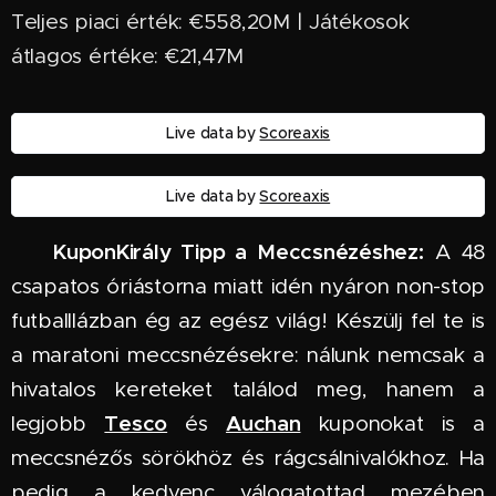
Teljes piaci érték: €558,20M | Játékosok
átlagos értéke: €21,47M
Live data by
Scoreaxis
Live data by
Scoreaxis
KuponKirály Tipp a Meccsnézéshez:
🏆
A 48
csapatos óriástorna miatt idén nyáron non-stop
futballlázban ég az egész világ! Készülj fel te is
a maratoni meccsnézésekre: nálunk nemcsak a
hivatalos kereteket találod meg, hanem a
Tesco
Auchan
legjobb
és
kuponokat is a
meccsnézős sörökhöz és rágcsálnivalókhoz. Ha
pedig a kedvenc válogatottad mezében