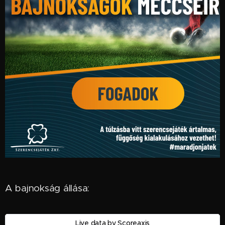
A bajnokság állása:
Live data by
Scoreaxis