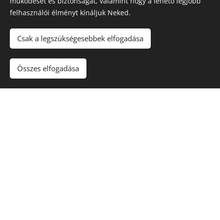
működését és biztonságát, valamint hogy a lehető legjobb
felhasználói élményt kínáljuk Neked.
Csak a legszükségesebbek elfogadása
Maradjon játék
!. A túlzásba vitt szerencsejáték ártalmas,
függőséget okozhat! 🔞
Összes elfogadása
Sütik
Kapcsolat
Rólunk
Nyereményjátékok
Blog
Kuponkirály Magazin
Felhasználási feltételek
Adatvédelmi szabályzat
Karrier
Gyakori kérdések (FAQ)
Affiliate nyilatkozat
Szerencsejáték és Felelősségvállalás
Hírlevél feliratkozás
Partnerprogram
Business Club
Üzemeltetői adatok és küldetésünk:
Tevékenységünk többrétű:
online tartalomszolgáltatás, vásárlási tanácsadás és
kedvezménykutatás. A KuponKirály független csapata elkötelezett a