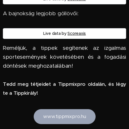
A bajnokság legjobb góllövői:
Live data by
Scoreaxis
Reméljük, a tippek segítenek az izgalmas
sportesemények követésében és a fogadási
döntések meghozatalában!
Tedd meg tétjeidet a Tippmixpro oldalán, és légy
te a Tippkirály!
www.tippmixpro.hu