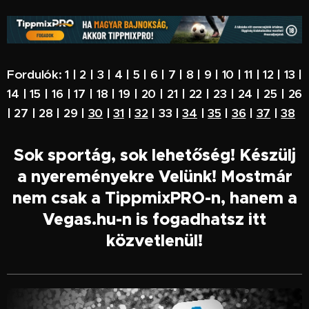
Fordulók:
1 | 2 | 3 | 4 | 5 | 6 | 7 | 8 | 9 | 10 | 11 | 12 | 13 |
14 | 15 | 16 | 17 | 18 | 19 | 20 | 21 | 22 | 23 | 24 | 25 | 26
| 27 | 28 | 29
|
30
|
31
|
32
| 33 |
34
|
35
|
36
|
37
|
38
Sok sportág, sok lehetőség! Készülj
a nyereményekre Velünk! Mostmár
nem csak a TippmixPRO-n, hanem a
Vegas.hu-n is fogadhatsz itt
közvetlenül!